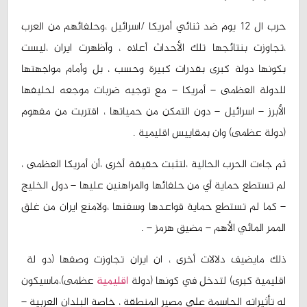
حرب ال 12 يوم ضد ثنائي أمريكا /اسرائيل ،وحلفائهم من العرب
،تجاوزت بنتائجها تلك الأحداث أعلاه ، وأظهرت ايران ،ليست
بكونها دولة كبرى بقدرات كبيرة وحسب ، بل وأمام مواجهتها
للدولة العظمى – أمريكا – مع توجيه ضربات موجعه لحليفها
الأبرز – اسرائيل – دون التمكن من حمياتها ، اقتربت من مفهوم
(دولة عظمى) وان بمقاييس اقليمية .
ثم جاءت الحرب الحالية ،لتثبت حقيقة أخرى ،أن أمريكا العظمى ،
لم تستطع حماية أي من حلفائها والمراهنين عليها – دول الخليج
– كما لم تستطع حماية قواعدها وسفنها ،ولامنع ايران من غلق
الممر المائي الأهم – مضيق هرمز – .
ذلك مايضيف دلالات أخرى ، ان ايران تجاوزت وصفها (دو لة
اقليمية كبرى) لتدخل في كونها (دولة
اقليمية
عظمى)،ماسيكون
له تأثيراته الحاسمة على مصير المنطقة ، خاصة البلدان العربية –