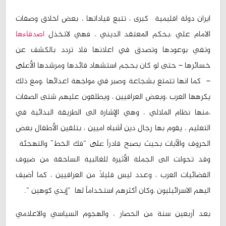
ايران دولة اقليمية كبرى ، تتبع قياداتها ، بعض اخلاق وصفات
الامام علي ،بحكم المعتقد الديني ، فهي لاتخذل
اصدقاءها
وتفي بوعودها وتصدق في اعلانها فلا تردد بالكشف عن
خسائرها – حتى لو كان بحجم استشهاد قائدها ومرشدها الأعلى
– كما انها تتمتع بشجاعة وصبر في مواجهة اعدائها ،ومع ذلك
يكرهها العرب ،وبعض العراقيين ، ويطلقون عليهم شتى الصفات
،منها نظام الملالي ، وهي الإشارة الى الطريقة البدائية في
التعليم ، يقوم بها رجال دين أشباه اميين ، بتلقين الأطفال بعض
الحروف والآيات بحيث يصبح قادراً على “فك الخط” والتهجئة
وقد تحولت الى الجملة الأثيرة للغالبية الساحقة من ضيوف
الفضائيات العرب ، وعدد ليس قليلاً من العراقيين ، كما أضيف
اليهم الاسرائيليون ،وكان أكثرهم استخداماً لها “إيدي كوهين “.
بعد أربعين سنة من الحصار ، والهجوم السياسي والاعلامي