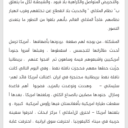
،والتحريض المتواصل والكراهية بلا قيود ، والشيطنة لكل ما يتعلق
ب” نظام الملالي ” والحديث بلا انقطاع عن تخلفهم وقرب انهيار
نظامهم ،فاجأ الملالي العالم ،بأنهم بلغوا من التطور ما يتعدى
التصور.
المشكلة ، من يوجه لهم صفعة ،يردونها بأضعافها ، أمريكا ترسل
أحدث طائراتها للتجسس ، اسقطوها ، وقبلها أسروا جنوداً
أمريكيين واشبعوهم قيمة وساهون ثم افجوا عنهم ، بريطانيا
جرّبت حظها معهم فحجزت ناقلة نفط ، وفي اليوم التالي كانت
ناقلة نفط بريطانية محتجزة في ايران ،اغتالت أمريكا قائد لهم-
سليماني – ،وهددت وتوعدت بالمزيد، فضربوا أهم قاعدة
ومازال جنودها مصابين بالصداع الكلي ، وبلعتها امريكا ، بعدها أ
سقطت طيارة امريكية بأفغانستان فيها رؤوس أمريكية كبيرة ، و
بلعتها أمريكا – احترق لل(ملالي ) مركز ابحاث ، احرقوا سفينة
حربية في ميناء كاليفورنيا ، احترقت سوق ايرانية ، احترقت غابة