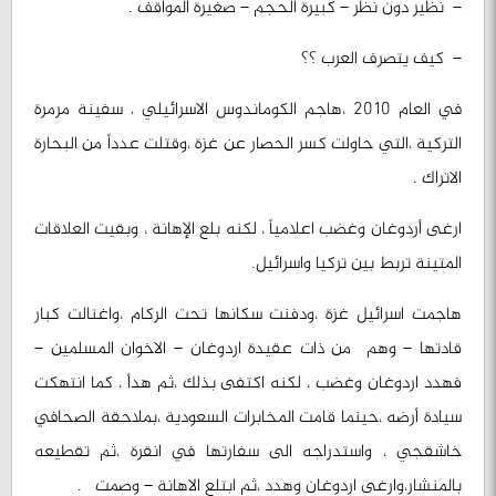
– نظير دون نظر – كبيرة الحجم – صغيرة المواقف .
– كيف يتصرف العرب ؟؟
في العام 2010 ،هاجم الكوماندوس الاسرائيلي ، سفينة مرمرة
التركية ،التي حاولت كسر الحصار عن غزة ،وقتلت عدداً من البحارة
الاتراك .
ارغى أردوغان وغضب اعلامياً ، لكنه بلع الإهانة ، وبقيت العلاقات
المتينة تربط بين تركيا واسرائيل.
هاجمت اسرائيل غزة ،ودفنت سكانها تحت الركام ،واغتالت كبار
قادتها – وهم من ذات عقيدة اردوغان – الاخوان المسلمين –
فهدد اردوغان وغضب ، لكنه اكتفى بذلك ،ثم هدأ ، كما انتهكت
سيادة أرضه ،حينما قامت المخابرات السعودية ،بملاحقة الصحافي
خاشقجي ، واستدراجه الى سفارتها في انقرة ،ثم تقطيعه
بالمنشار،وارغى اردوغان وهدد ،ثم ابتلع الاهانة – وصمت .