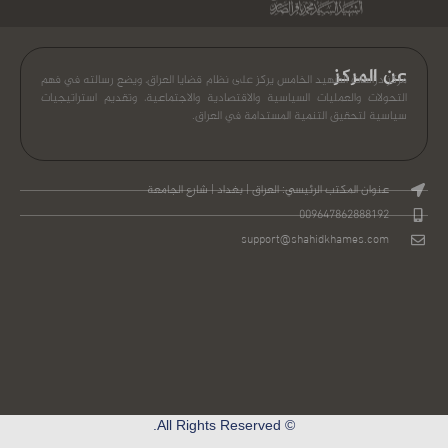
عنوان المكتب الرئيسي: العراق | بغداد | شارع الجامعة
009647862888192
support@shahidkhames.com
© All Rights Reserved.