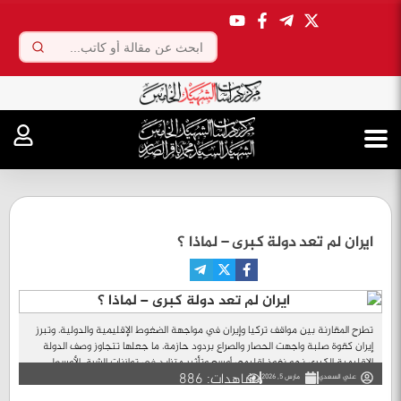
.
ايران لم تعد دولة كبرى – لماذا ؟
تطرح المقارنة بين مواقف تركيا وإيران في مواجهة الضغوط الإقليمية والدولية، وتبرز
إيران كقوة صلبة واجهت الحصار والصراع بردود حازمة، ما جعلها تتجاوز وصف الدولة
الإقليمية الكبرى نحو نفوذ إقليمي أوسع وتأثير متزايد في توازنات الشرق الأوسط...
مشاهدات: 886
علي السعدي
مارس 5, 2026