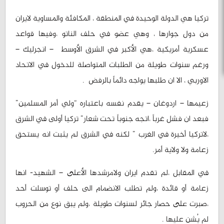
تركيا هي الدولة الوحيدة في المنطقة ، المكافئة والمساوية لايران
من دول جوارها ، وهي عضو في حلف الناتو ،وفيها قواعد
عسكرية أمريكية ،هي الأكبر في الشرق الأوسط – انجرليك –
ورغم سنوات طويلة من الطلبات المتواصلة للدخول في الاتحاد
الاوربي ، الا ان طلبها يواجه دائماً بالرفض .
زعيمها – اردوغان – يقدم نفسه باعتباره “ولي أمر المسلمين”
فبعد ان فشل غرباً ،اتجه جنوباً تحت شعار” تركيا أولى في الشرق
،لاتركيا أخيرة في الغرب ” لكنه في الشرق لم يثبت انه يستحق
زعامة ولا ولاية أمر.
في المقابل ،لم تقدم ايران ولامرشدها الأعلى – الشهيد- انها
زعامة أو قائدة ،ولم تطلب الانضمام الى حلف أو توسلت أحد
،صبرت على حصار جائر لسنوات طويلة ،ولم يبق نوع من الحروب
لم يُشن عليها .