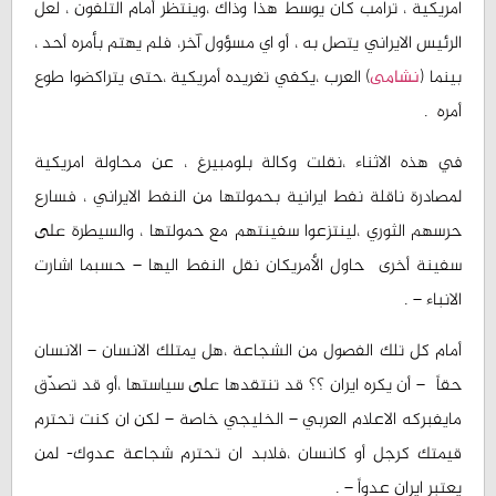
امريكية ، ترامب كان يوسط هذا وذاك ،وينتظر أمام التلفون ، لعل
الرئيس الايراني يتصل به ، أو اي مسؤول آخر، فلم يهتم بأمره أحد ،
بينما (
نشامى
) العرب ،يكفي تغريده أمريكية ،حتى يتراكضوا طوع
أمره .
في هذه الاثناء ،نقلت وكالة بلومبيرغ ، عن محاولة امريكية
لمصادرة ناقلة نفط ايرانية بحمولتها من النفط الايراني ، فسارع
حرسهم الثوري ،لينتزعوا سفينتهم مع حمولتها ، والسيطرة على
سفينة أخرى حاول الأمريكان نقل النفط اليها – حسبما اشارت
الانباء – .
أمام كل تلك الفصول من الشجاعة ،هل يمتلك الانسان – الانسان
حقاً – أن يكره ايران ؟؟ قد تنتقدها على سياستها ،أو قد تصدّق
مايفبركه الاعلام العربي – الخليجي خاصة – لكن ان كنت تحترم
قيمتك كرجل أو كانسان ،فلابد ان تحترم شجاعة عدوك- لمن
يعتبر ايران عدواً – .