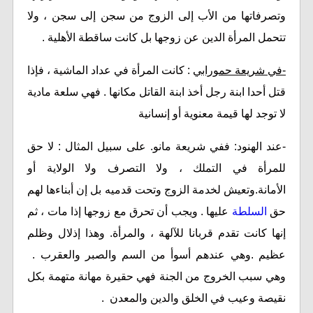
وتصرفاتها من الأب إلى الزوج من سجن إلى سجن ، ولا
تتحمل المرأة الدين عن زوجها بل كانت ساقطة الأهلية .
-في شريعة حمورابي
: كانت المرأة في عداد الماشية ، فإذا
قتل أحدا ابنة رجل أخذ ابنة القاتل مكانها . فهي سلعة مادية
لا توجد لها قيمة معنوية أو إنسانية
-عند الهنود: ففي شريعة مانو. على سبيل المثال : لا حق
للمرأة في التملك ، ولا التصرف ولا الولاية أو
الأمانة.وتعيش لخدمة الزوج وتحت قدميه بل إن أبناءها لهم
حق
السلطة
عليها . ويجب أن تحرق مع زوجها إذا مات ، ثم
إنها كانت تقدم قربانا للآلهة ، والمرأة. وهذا إذلال وظلم
عظيم .وهي عندهم أسوأ من السم والصبر والعقرب .
وهي سبب الخروج من الجنة فهي حقيرة مهانة متهمة بكل
نقيصة وعيب في الخلق والدين والمعدن .