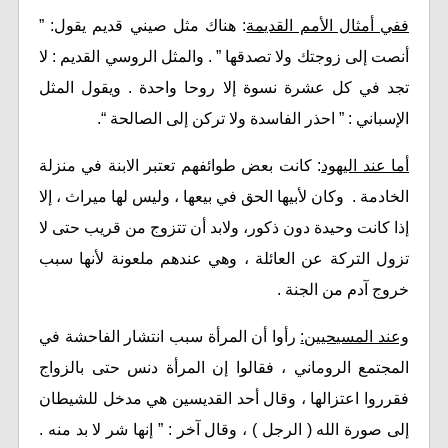
ففي أمثال الأمم القديمة
: هناك مثل صيني قديم يقول: ”
أنصت إلى زوجتك ولا تصدقها ” . والمثل الروسي القديم : لا
تجد في كل عشرة نسوة إلا روحا واحدة . ويقول المثل
الإسباني : ” احذر الفاسدة ولا تركن إلى الصالحة “.
أما عند اليهود
: كانت بعض طوائفهم تعتبر الابنة في منزلة
الخادمة . وكان لأبيها الحق في بيعها ، وليس لها ميراث ، إلا
إذا كانت وحيدة دون ذكور، ولابد أن تتزوج من قريب حتى لا
تزول التركة عن العائلة ، وهي عندهم ملعونة لأنها سبب
خروج آدم من الجنة .
وعند المسيحيين:
رأوا أن المرأة سبب انتشار الفاحشة في
المجتمع الروماني ، فقالوا إن المرأة دنس حتى بالزواج
فقرروا اعتزالها ، وقال أحد القديسين هي مدخل للشيطان
إلى صورة الله ( الرجل ) ، وقال آخر : ” إنها شر لا بد منه .