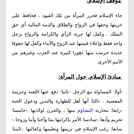
موقف الإسلام:
جاء الإسلام فحرر المرأة من تلك القيود ، فحافظ على
حريتها وحقها في الزواج والطلاق والذمة المالية أي حق
التملك . وكفل لها حرية الرأي والكرامة والزواج برجل
واحد فقط وإعلاء قيمتها عند الزوج والأبناء وكفل لها حقوقا
عديدة حرمت منها دهورا كثيرة عند العرب وغيرهم من
الأمم الأخرى
مبادئ الإسلام. حول المرأة:
-أولا: المساواة مع الرجل .-ثانيا: دفع عنها اللعنة وجريمة
المعصية . -ثالثا: أنها أهل للطهارة والتدين ودخول الجنة
-رابعا: محاربة
التشاؤم
منها ، والحزن لولادتها .-خامسا:
تحريم وأدها .-سادسا: الأمر بإكرامها بنتا وأختا وأما وزوجا .-
سابعا: رغب الإسلام في تربيتها وتعليمها وكفالتها .-ثامنا: