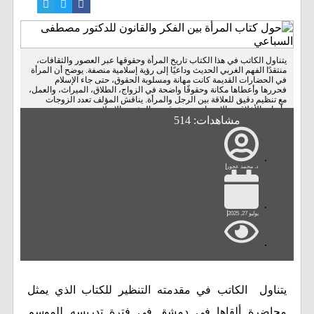
يتناول الكاتب في هذا الكتاب تاريخ المرأة وحقوقها عبر العصور والثقافات،
منتقدًا الفهم الغربي الحديث وداعيًا إلى رؤية إسلامية منصفة. يوضح أن المرأة
في الحضارات القديمة كانت مهانة ومسلوبة الحقوق، حتى جاء الإسلام
فحررها وأعطاها مكانة وحقوقًا واضحة في الزواج، الطلاق، الميراث، والعمل،
مع تنظيم دقيق للعلاقة بين الرجل والمرأة. يناقش المؤلف تعدد الزوجات
وأبعاده الأخلاقية والاجتماعية، ويفرق بين المفهوم الإسلامي ...
مشاهدات: 514
د. محمد عجور
يوليو 27, 2025
يتناول الكاتب في مقدمته التنظير للكتاب الذي يمثل
محاضرة ألقاها في دمشق في فترة تدريسه للموسم