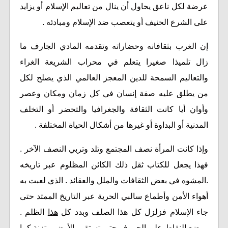
عرضة لكل ناعق يحاول أن ينال من تعاليم الإسلام أو يزايد
على الشرع الحنيف أو يتعصب ضد الإسلام ومبادئه .
إن الغرب بثقافانه وحضاراته وتقدمه المادي الجارف ما
زال تلميذا صغيرا يتعلم في محراب الشريعة الغراء
والتعاليم السمحة للدين المعجز العالمي الذي يصلح لكل
من يطلق عليه صفة إنسان في كل زمان ومكان وعصر
وأوان أيا كانت الثقافة والجغرافيا والتحضر أو التخلف
المدنية أو البداوة أو غيرها من أشكال الحياة المختلفة .
وإذا كانت المرأة نصف المجتمع وتلد وتربي النصف الآخر .
فهذا يجعل للكتاب ثقل ذلك الكائن المظلوم عبر تاريخه
.المشوه في بعض الثقافات والملل والعقائد . الذي لعبت به
أهواء الأمن وأطماع سالبي الحرية عبر التاريخ الممتد حتى
جاء الإسلام فزلزل كل هذا الصلف وبدد كل
هذا
الظلم .
ووضع النقاط على الحروف حتى تستقيم الأرض متزنة كما