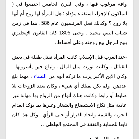
وآفة مرغوب فيها ، وفي القرن الخامس اجتمعوا في (
الماكون ) لإجراء استفتاء مؤداه : هل المرأة لها روح أم أنها
بلا روح ؟ وكذلك فعل الفرنسيون عام 586 . هذا في زمن
شباب النبي محمد . وحتى 1805 كان القانون الإنجليزي
يبيح للرجل بيع زوجته وعلى أقساط .
-عند العرب قبل الإسلام
: كانت المرأة تقتل طفلة في بعض
القبائل ، وكانت تورث مثل المال . وتباع حين يأسرونها ،
وكان الابن الأكبر يرث ما تركه أبوه من
النساء
، مهما بلغ
عددهن ولم تكن تمتلك أي شيء ، وكان تعدد الزوجات بلا
ضابط أو رابط وكانت هناك أنواع من الزواج بها مهانة غير
عادية مثل نكاح الاستبضاع والشغار وغيرها بما يؤكد انعدام
الحرية والقيمة واتخاذ القرار أو حتى الرأي . وكل هذا كان
تابعا للحماية والنفقة في المجتمع الجاهلي . .