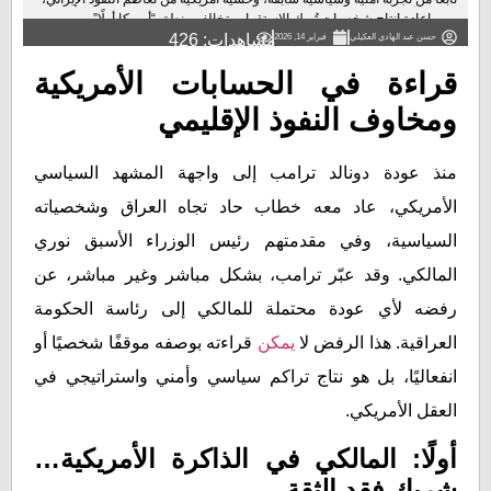
ومن إعادة إنتاج شخصيات تُربك الاستقرار وتخالف منطق “أمريكا أولًا”....
مشاهدات: 426
حسن عبد الهادي العكيلي
فبراير 14, 2026
قراءة في الحسابات الأمريكية
ومخاوف النفوذ الإقليمي
منذ عودة دونالد ترامب إلى واجهة المشهد السياسي
الأمريكي، عاد معه خطاب حاد تجاه العراق وشخصياته
السياسية، وفي مقدمتهم رئيس الوزراء الأسبق نوري
المالكي. وقد عبّر ترامب، بشكل مباشر وغير مباشر، عن
رفضه لأي عودة محتملة للمالكي إلى رئاسة الحكومة
العراقية. هذا الرفض لا
يمكن
قراءته بوصفه موقفًا شخصيًا أو
انفعاليًا، بل هو نتاج تراكم سياسي وأمني واستراتيجي في
العقل الأمريكي.
أولًا: المالكي في الذاكرة الأمريكية…
شريك فقد الثقة