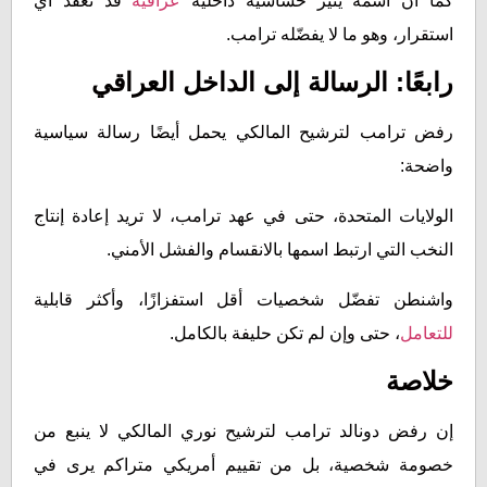
كما أن اسمه يثير حساسية داخلية
عراقية
قد تعقّد أي
استقرار، وهو ما لا يفضّله ترامب.
رابعًا: الرسالة إلى الداخل العراقي
رفض ترامب لترشيح المالكي يحمل أيضًا رسالة سياسية
واضحة:
الولايات المتحدة، حتى في عهد ترامب، لا تريد إعادة إنتاج
النخب التي ارتبط اسمها بالانقسام والفشل الأمني.
واشنطن تفضّل شخصيات أقل استفزازًا، وأكثر قابلية
للتعامل
، حتى وإن لم تكن حليفة بالكامل.
خلاصة
إن رفض دونالد ترامب لترشيح نوري المالكي لا ينبع من
خصومة شخصية، بل من تقييم أمريكي متراكم يرى في