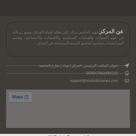
عن المركز
مركز دراسات الشهيد الخامس يركز على نظام قضايا العراق، ويضع رسالته
في فهم التحولات والعمليات السياسية والاقتصادية والاجتماعية، وتقديم
استراتيجيات سياسية لتحقيق التنمية المستدامة في العراق.
عنوان المكتب الرئيسي: العراق | بغداد | شارع الجامعة
009647862888192
support@shahidkhames.com