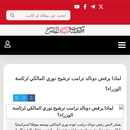
.
لماذا يرفض دونالد ترامب ترشيح نوري المالكي لرئاسة
الوزراء؟
يفسّر النص رفض دونالد ترامب عودة نوري المالكي بوصفه موقفًا استراتيجيًا
نابعًا من تجربة أمنية وسياسية سابقة، وخشية أمريكية من تعاظم النفوذ الإيراني،