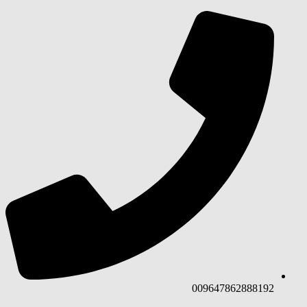
co
009647862888192