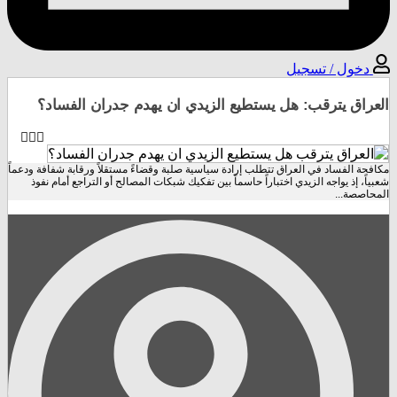
خول / تسجیل
اق يترقب: هل يستطيع الزيدي ان يهدم جدران الفساد؟
 الفساد في العراق تتطلب إرادة سياسية صلبة وقضاءً مستقلاً ورقابة شفافة ودعماً
، إذ يواجه الزيدي اختباراً حاسماً بين تفكيك شبكات المصالح أو التراجع أمام نفوذ
صة...