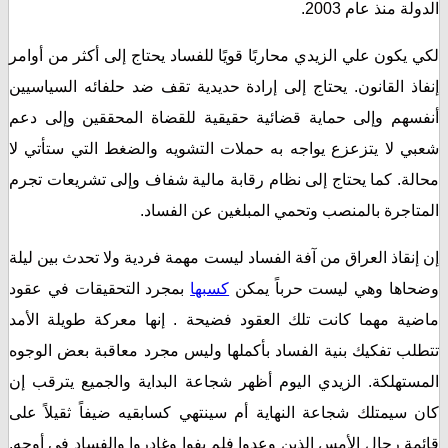
 منذ عام 2003.
كون علي الزيدي محاربًا قويًا للفساد يحتاج إلى أكثر من أوامر
ذ القانون. يحتاج إلى إرادة حديدية تقف ضد حلفائه السياسيين
هم وإلى حماية قضائية حقيقية للقضاة المحققين وإلى دعم
 لا يتزعزع يواجه به حملات التشويه والضغط التي ستأتي لا
ة. كما يحتاج إلى نظام رقابة مالية شفاف وإلى تشريعات تجرم
اجرة بالمنصب وتحمي المبلغين عن الفساد.
قاذ العراق من آفة الفساد ليست مهمة فردية ولا تحدث بين ليلة
ها وهي ليست حرباً يمكن
كسبها
بمجرد التحقيقات في عقود
ة مهما كانت تلك العقود فضيحة . إنها معركة طويلة الأمد
ب تفكيك بنية الفساد بأكملها وليس مجرد معاقبة بعض الوجوه
تهلكة. الزيدي اليوم أظهر شجاعة البداية والجميع يترقب إن
سيمتلك شجاعة النهاية أم سينتهي كسابقيه ضيفاً ثقيلاً على
 رجال الأمس الذين وعدوا فلم يفوا وغادروا والفساد في أوجه.