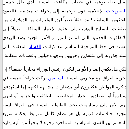
 نقلة نوعية في خطاب مكافحة الفساد الذي ظل حبيس
ريحات
الإعلامية دون ترجمته إلى إجراءات ميدانية. فالعقود
مية السابقة كانت حقلاً خصباً لهدر المليارات من الدولارات من
ت التسليح الوهمية إلى عقود الإعمار المتلكئة وصولاً إلى
اقيات الخدمية التي لم ترَ النور. وبالأمر الجديد يضع الزيدي
 في خط المواجهة المباشر مع كيانات
الفساد
المعقدة التي
 جذورها إلى متنفذين وحزبيين ووجهاء قبليين وعصابات منظمة.
ل يكفي إصدار الأوامر ليكون رئيس الوزراء محارباً حقيقياً؟ إن
ة العراق مع محاربي الفساد
السابقين
تركت جراحاً عميقة في
 المواطن فكثيرون أتوا بشعارات مشابهة لكنهم إما استُهدِفوا
ياً أو اصطدموا بجدار المحاصصة الطائفية والحزبية أو انتهى
الأمر إلى مساومات تحت الطاولة. الفساد في العراق ليس
 اختلاسات فردية بل هو نظام كامل مترابط يحكمه توزيع
نم بين القوى السياسية المتناحرة وجزء لا يتجزأ من آلية إدارة