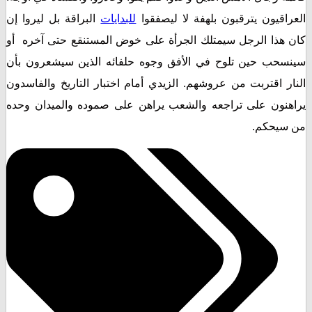
اقيون يترقبون بلهفة لا ليصفقوا
للبدايات
البراقة بل ليروا إن
هذا الرجل سيمتلك الجرأة على خوض المستنقع حتى آخره أو
حب حين تلوح في الأفق وجوه حلفائه الذين سيشعرون بأن
ر اقتربت من عروشهم. الزيدي أمام اختبار التاريخ والفاسدون
نون على تراجعه والشعب يراهن على صموده والميدان وحده
يحكم.