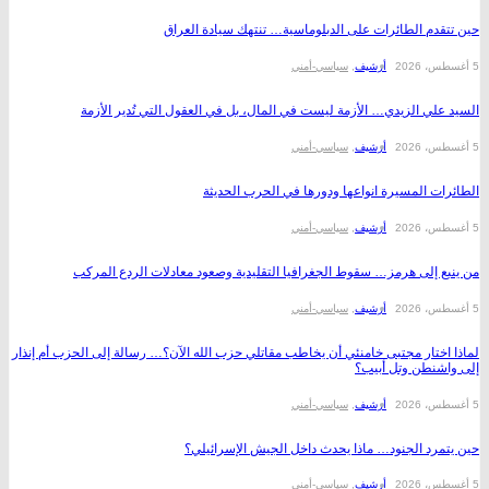
قدم الطائرات على الدبلوماسية… تنتهك سيادة العراق
أرشیف
,
سیاسي-أمني
علي الزيدي… الأزمة ليست في المال، بل في العقول التي تُدير الأزمة
أرشیف
,
سیاسي-أمني
ات المسيرة انواعها ودورها في الحرب الحديثة
أرشیف
,
سیاسي-أمني
ع إلى هرمز… سقوط الجغرافيا التقليدية وصعود معادلات الردع المركب
أرشیف
,
سیاسي-أمني
اختار مجتبى خامنئي أن يخاطب مقاتلي حزب الله الآن؟… رسالة إلى الحزب أم إنذار
اشنطن وتل أبيب؟
أرشیف
,
سیاسي-أمني
مرد الجنود… ماذا يحدث داخل الجيش الإسرائيلي؟
أرشیف
,
سیاسي-أمني