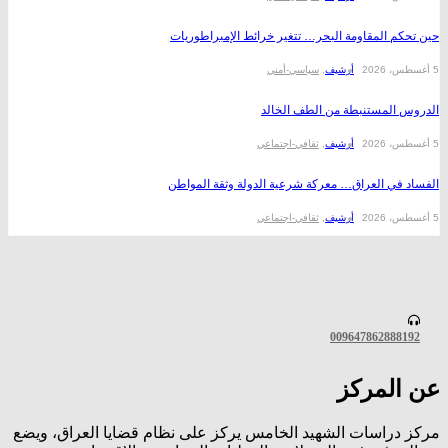
كم المقاومة البحر… تتغير خرائط الإمبراطوريات
أرشیف
,
سیاسي-أمني
س المستنبطة من الطف الخالد
أرشیف
,
ثقافي-اجتماعي
 في العراق… معركة شرعية الدولة وثقة المواطن
أرشیف
,
ثقافي-اجتماعي
0096478628881
المركز
 دراسات الشهيد الخامس يركز على نظام قضايا العراق، ويضع