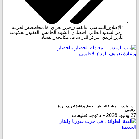
#الإصلاح_السياسي
,
#الفساد_في_العراق
,
#المحاصصة_الحزبية
,
ازهر الشدود الطائي
,
اقتصادي
,
الشهيد الخامس
,
العقود_الحكومية
,
علي_الزيدي
,
مركز الدراسات
,
مكافحة_الفساد
مندب… معادلة الحصار بالحصار وإعادة تعريف الردع
ي
لا توجد تعليقات