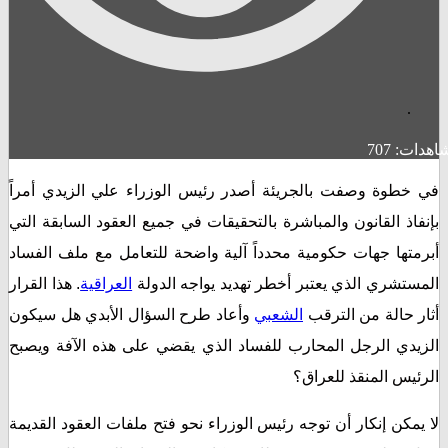
707
طوة وصفت بالجريئة أصدر رئيس الوزراء علي الزيدي أمراً
ذ القانون والمباشرة بالتحقيقات في جميع العقود السابقة التي
تها جهات حكومية محدداً آلية واضحة للتعامل مع ملف الفساد
تشري الذي يعتبر أخطر تهديد يواجه الدولة
العراقية
. هذا القرار
 حالة من الترقب
الشعبي
وأعاد طرح السؤال الأبدي هل سيكون
دي الرجل المحارب للفساد الذي يقضي على هذه الآفة ويصبح
س المنقذ للعراق؟
كن إنكار أن توجه رئيس الوزراء نحو فتح ملفات العقود القديمة