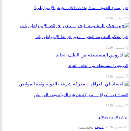
تمرد الجنود… ماذا يحدث داخل الجيش الإسرائيلي؟
حكم المقاومة البحر… تتغير خرائط الإمبراطوريات
س المستنبطة من الطف الخالد
د في العراق… معركة شرعية الدولة وثقة المواطن
 الثامنة ومالاتها
أرشیف
,
سیاسي-أمني