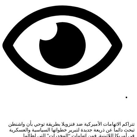
مشاهدات: 323
تتراكم الاتهامات الأميركية ضد فنزويلا بطريقة توحي بأن واشنطن
تبحث دائماً عن ذريعة جديدة لتبرير خطواتها السياسية والعسكرية
في أمريكا اللاتينية. فمن اتهامات “المخدرات” التي لطالما