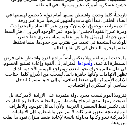
حشود عسكرية أميركية غير مسبوقة في المنطقة.
تاريخياً، كلما وجدت واشنطن نفسها أمام دولة لا تخضع لهيمنتها في
الفناء الخلفي، تبدأ الاتهامات بالظهور تدريجياً: مرة عبر ورقة
“الديمقراطية وحقوق الإنسان”، ومرة عبر “الفساد والمخدرات”،
ومرة عبر “النفوذ الأجنبي”، واليوم عبر “الوجود الإيراني”. هذا النمط
ليس جديداً، بل يمثل جانباً من عقلية سياسية ترى حقاً حصرياً
للولايات المتحدة في تحديد من يقترب من حدودها، بينما تحتفظ
لنفسها بحرية التدخل في كل بقاع العالم.
ما يحدث اليوم لفنزويلا يعكس أيضاً تراجع قدرة واشنطن على فرض
السيطرة الناعمة،
ولجوءها
المتزايد إلى القوة وإعادة تصنيع الخصوم،
في ظل عالم يتحرك نحو التعددية وتراجع الهيمنة الأحادية. لذلك
تظهر الاتهامات وكأنها جاهزة دائماً، تُسحب من الأدراج كلما احتاجت
الإدارة الأميركية إلى ضغط إضافي، أو إلى خلق مسوغ لتدخل
سياسي أو عسكري أو اقتصادي.
فنزويلا اليوم ليست مجرد دولة متمردة على الإرادة الأميركية، بل
أصبحت رمزاً لمدى انزعاج واشنطن من التحالفات العابرة للقارات
التي تكسر نمط السيطرة الغربية. ولأن البدائل تتوسع، والأطراف
الدولية تتجه لتعزيز شراكات لا تمر عبر واشنطن، فإن الاتهامات
الأميركية تبدو وكأنها محاولة يائسة لإعادة ضبط ميزان نفوذ بدأ يفلت
من يدها.