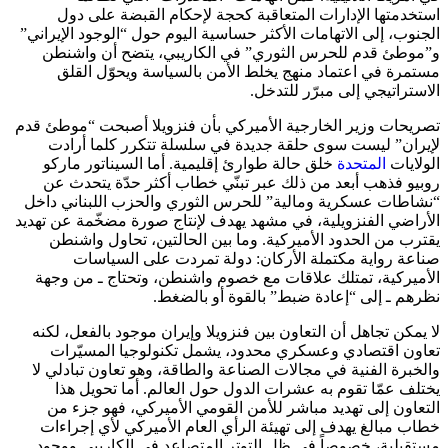
استخدمتها الإدارات المتعاقبة كحجة لإحكام القبضة على دول
الجنوب، إلى الاتهامات الأكثر حساسية اليوم حول “الوجود الإيراني”
و”موطئ قدم للحرس الثوري” في الكاريبي، يتضح أن واشنطن
مستمرة في اعتماد منهج يخلط الأمن بالسياسة ويحوّل القلق
الاستراتيجي إلى مبرّر للتدخل.
تصريحات وزير الخارجية الأميركي بأن فنزويلا أصبحت “موطئ قدم
لإيران” ليست سوى حلقة جديدة في سلسلة تتكرر كلما أرادت
الولايات
المتحدة
خلق حالة طوارئ إقليمية. أما السيناتور ماركو
روبيو فذهب أبعد من ذلك عبر تبنّي خطاب أكثر حدّة يتحدث عن
“نشاطات عسكرية ومالية” للحرس الثوري والحزب اللبناني داخل
الأراضي الفنزويلية، في مشهد يهدف لإنتاج صورة مضخّمة عن تهديد
يقترب من الحدود الأميركية. وما بين الحالتين، تحاول واشنطن
صناعة رواية مكتملة الأركان: دولة تمردت على السياسات
الأميركية، تمتلك علاقات مع خصوم واشنطن، وتحتاج ـ من وجهة
نظرهم ـ إلى “إعادة ضبط” بالقوة أو بالضغط.
لا يمكن تجاهل أن التعاون بين فنزويلا وإيران موجود بالفعل، لكنه
تعاون اقتصادي وعسكري محدود، يشمل تكنولوجيا المسيّرات
والخبرة الفنية في مجالات الصناعة والطاقة، وهو تعاون تبادلي لا
يختلف عمّا تقوم به عشرات الدول حول العالم. أما تحويل هذا
التعاون إلى تهديد مباشر للأمن القومي الأميركي، فهو جزء من
خطاب مبالغ يهدف إلى تهيئة الرأي العام الأميركي لأي إجراءات
مستقبلية، خصوصاً في ظل التوتر المتصاعد في الكاريبي ووجود