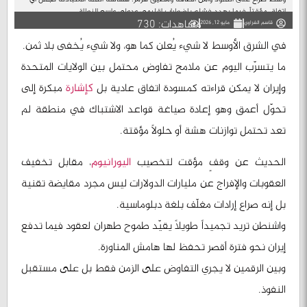
اتفاق مؤقتاً، فيما يهدد فشله باضطراب إقليمي ودولي واسع النطاق...
مشاهدات: 730
قاسم الغراوي
مايو 12, 2026
في الشرق الأوسط لا شيء يُعلن كما هو، ولا شيء يُخفى بلا ثمن.
ما يتسرّب اليوم عن ملامح تفاوض محتمل بين الولايات المتحدة
وإيران لا يمكن قراءته كمسودة اتفاق عادية بل
كإشارة
مبكرة إلى
تحوّل أعمق وهو إعادة صياغة قواعد الاشتباك في منطقة لم
تعد تحتمل توازنات هشة أو حلولاً مؤقتة.
الحديث عن وقفٍ مؤقت لتخصيب
اليورانيوم
، مقابل تخفيف
العقوبات والإفراج عن مليارات الدولارات ليس مجرد مقايضة تقنية
بل إنه صراع إرادات مغلّف بلغة دبلوماسية.
واشنطن تريد تجميداً طويلاً يقيّد طموح طهران لعقود فيما تدفع
إيران نحو فترة أقصر تحفظ لها هامش المناورة.
وبين الرقمين لا يجري التفاوض على الزمن فقط بل على مستقبل
النفوذ.