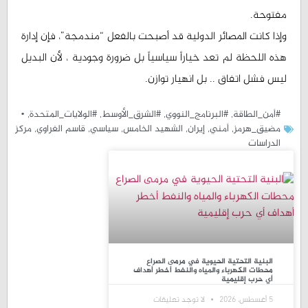
مفتوحة.
وإذا كانت المصائر الدولية قد أصبحت بالفعل “مندمجة”، فإن إدارة
هذه اللحظة لم تعد خياراً سياسياً بل ضرورة وجودية ، لأن البديل
ليس فشل اتفاق .. بل انهيار توازن.
#أمن_الطاقة
,
#البرنامج_النووي
,
#الشرق_الأوسط
,
#الولايات_المتحدة
,
•
مضيق_هرمز
,
أمني
,
إيران
,
الشهيد الخامس
,
سیاسي
,
قاسم الغراوي
,
مركز
الدراسات
البنية التحتية الحيوية في مرمى الصراع
محطات الكهرباء والمياه والنفط أخطر أهداف
أي حرب إقليمية
5 أغسطس، 2026
لا توجد تعليقات