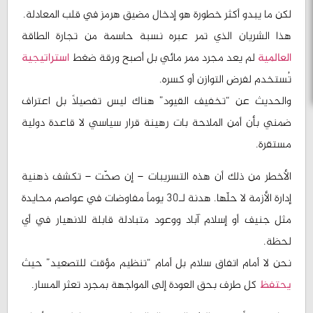
لكن ما يبدو أكثر خطورة هو إدخال مضيق هرمز في قلب المعادلة.
هذا الشريان الذي تمر عبره نسبة حاسمة من تجارة الطاقة
العالمية
لم يعد مجرد ممر مائي بل أصبح ورقة ضغط
استراتيجية
تُستخدم لفرض التوازن أو كسره.
والحديث عن “تخفيف القيود” هناك ليس تفصيلاً بل اعتراف
ضمني بأن أمن الملاحة بات رهينة قرار سياسي لا قاعدة دولية
مستقرة.
الأخطر من ذلك أن هذه التسريبات – إن صحّت – تكشف ذهنية
إدارة الأزمة لا حلّها. هدنة لـ30 يوماً مفاوضات في عواصم محايدة
مثل جنيف أو إسلام آباد ووعود متبادلة قابلة للانهيار في أي
لحظة.
نحن لا أمام اتفاق سلام بل أمام “تنظيم مؤقت للتصعيد” حيث
يحتفظ
كل طرف بحق العودة إلى المواجهة بمجرد تعثر المسار.