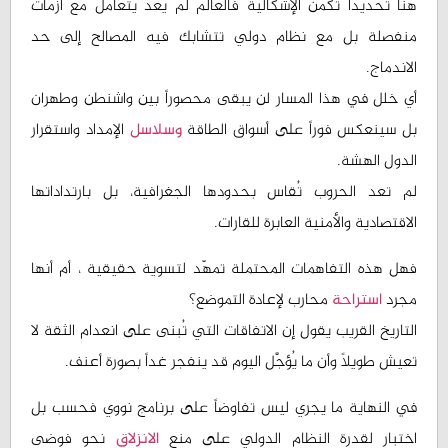
هنا تحديداً تكمن الإشكالية فالعالم لم يعد يتعامل مع أزمات
منفصلة بل مع نظام دولي تتشابك فيه المصالح إلى حد
الاندماج.
أي خلل في هذا المسار لن يبقى محصوراً بين واشنطن وطهران
بل سينعكس فوراً على أسواق الطاقة
وسلاسل
الإمداد واستقرار
الدول الهشة.
لم تعد الحروب تُقاس بحدودها الجغرافية، بل بارتداداتها
الاقتصادية والأمنية العابرة للقارات.
فهل هذه التفاهمات المحتملة تمهّد لتسوية حقيقية ، أم أنها
مجرد
استراحة
محارب لإعادة التموضع؟
التاريخ القريب يقول إن الاتفاقات التي تُبنى على انعدام الثقة لا
تعيش طويلاً وأن ما يُؤجَّل اليوم قد ينفجر غداً بصورة أعنف.
في النهاية ما يجري ليس تفاوضاً على برنامج نووي فحسب بل
اختبار لقدرة النظام الدولي على منع
الانزلاق
نحو فوضى