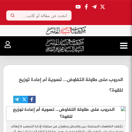
.
الحروب على طاولة التفاوض… تسوية أم إعادة توزيع
للقوة؟
تكشف التفاهمات المحتملة بين واشنطن وطهران عن محاولة لإدارة التصعيد لا إنهائه،
وسط صراع على النفوذ وأمن الطاقة ومضيق هرمز. هشاشة الثقة المتبادلة تجعل أي