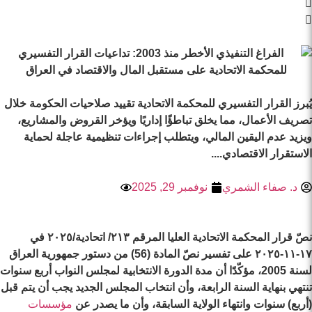
يُبرز القرار التفسيري للمحكمة الاتحادية تقييد صلاحيات الحكومة خلال
تصريف الأعمال، مما يخلق تباطؤًا إداريًا ويؤخر القروض والمشاريع،
ويزيد عدم اليقين المالي، ويتطلب إجراءات تنظيمية عاجلة لحماية
الاستقرار الاقتصادي....
د. صفاء الشمري
نوفمبر 29, 2025
مشاهدات: 397
نصّ قرار المحكمة الاتحادية العليا المرقم ٢١٣/ اتحادية/٢٠٢٥ في
١٧-١١-٢٠٢٥ على تفسير نصّ المادة (56) من دستور جمهورية العراق
لسنة 2005، مؤكّدًا أن مدة الدورة الانتخابية لمجلس النواب أربع سنوات
تنتهي بنهاية السنة الرابعة، وأن انتخاب المجلس الجديد يجب أن يتم قبل
(أربع) سنوات وانتهاء الولاية السابقة، وأن ما يصدر عن
مؤسسات