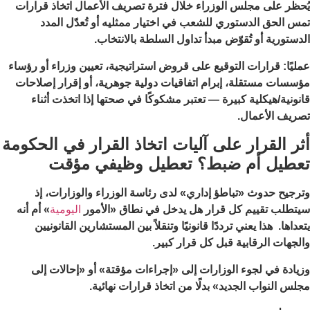
يُحظر على مجلس الوزراء خلال فترة تصريف الأعمال اتخاذ قرارات
تمس الحق الدستوري للشعب في اختيار ممثليه أو تُعدّل المدد
الدستورية أو تُقوّض مبدأ تداول السلطة بالانتخاب.
عمليًا: قرارات التوقيع على قروض استراتيجية، تعيين وزراء أو رؤساء
مؤسسات مستقلة، إبرام اتفاقيات دولية جوهرية، أو إقرار إصلاحات
قانونية/هيكلية كبيرة — تعتبر مشكوكًا في صحتها إذا اتخذت أثناء
تصريف الأعمال.
أثر القرار على آليات اتخاذ القرار في الحكومة
تعطيل أم ضبط؟ تعطيل وظيفي مؤقت
وترجيح حدوث «تباطؤ إداري» لدى رئاسة الوزراء والوزارات، إذ
سيتطلب تقييم كل قرار هل يدخل في نطاق «الأمور
اليومية
» أم أنه
يتعداها. هذا يعني ترددًا قانونيًا وتنقلاً بين المستشارين القانونيين
والجهات الرقابية قبل كل قرار كبير.
وزيادة في لجوء الوزارات إلى «إجراءات مؤقتة» أو «إحالات إلى
مجلس النواب الجديد» بدلًا من اتخاذ قرارات نهائية.