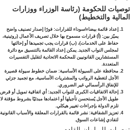
توصيات للحكومة (رئاسة الوزراء ووزارات
المالية والتخطيط)
إعداد قائمة بيضاء/سوداء للقرارات: فورًا إصدار تصنيف واضح
يميّز بين: (أ) قرارات مسموح بها خلال تصريف الأعمال (روتينية،
حفاظ على الخدمات)، (ب) قرارات يجب تجميدها أو إحالتها
لمجلس النواب الجديد. يمكن إعداد القائمة بالتنسيق مع دائرة
المستشارين القانونيين للمحكمة الاتحادية لتقليل التفسيرات
المتعددة.
محافظة على السيولة الأساسية: ضمان خطوط سيولة قصيرة
الأجل لتغطية الرواتب والمشتريات الأساسية، مع تجميد جزئي
للإنفاق الرأسمالي غير الضروري.
إحالة الاتفاقيات الكبرى للنواب الجديد: أي اتفاقية تمويل أو قرض
طويل الأجل يُستحسن تأجيلها أو اعتمادها مبدئيًا بشروط مؤقتة لا
تلزم الدولة بإجراءات تغيير هيكلي.
تعزيز الشفافية: نشر قائمة بالقرارات المعلقة والأسباب القانونية
لتفادي إشاعات السوق.
توصيات للبرلمان القادم