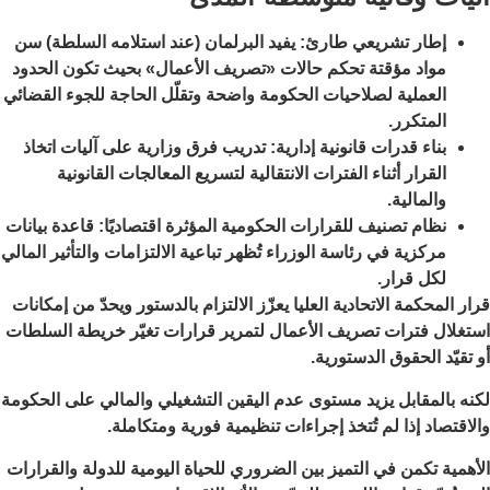
إطار تشريعي طارئ: يفيد البرلمان (عند استلامه السلطة) سن
مواد مؤقتة تحكم حالات «تصريف الأعمال» بحيث تكون الحدود
العملية لصلاحيات الحكومة واضحة وتقلّل الحاجة للجوء القضائي
المتكرر.
بناء قدرات قانونية إدارية: تدريب فرق وزارية على آليات اتخاذ
القرار أثناء الفترات الانتقالية لتسريع المعالجات القانونية
والمالية.
نظام تصنيف للقرارات الحكومية المؤثرة اقتصاديًا: قاعدة بيانات
مركزية في رئاسة الوزراء تُظهر تباعية الالتزامات والتأثير المالي
لكل قرار.
قرار المحكمة الاتحادية العليا يعزّز الالتزام بالدستور ويحدّ من إمكانات
استغلال فترات تصريف الأعمال لتمرير قرارات تغيّر خريطة السلطات
أو تقيّد الحقوق الدستورية.
لكنه بالمقابل يزيد مستوى عدم اليقين التشغيلي والمالي على الحكومة
والاقتصاد إذا لم تُتخذ إجراءات تنظيمية فورية ومتكاملة.
الأهمية تكمن في التميز بين الضروري للحياة اليومية للدولة والقرارات