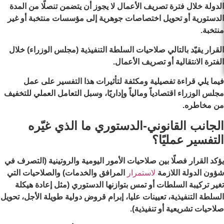
الدولة خلال فترة تصريف الأعمال لا يجوز أن يتضمن تنصلًا من المدة
الدستورية أو تحويل اختصاصات جوهرية إلى مؤسسات منتخبة أو غير
منتخبة.
القرار يقيّد بالتالي صلاحيات السلطة التنفيذية (مجلس الوزراء) خلال
الفترة الانتقالية أو تصريف الأعمال.
فيما يلي قراءة تفصيلية ومكثفة لتأثيرات هذا التفسير على عمل
مجلس الوزراء اقتصادياً ومالياً وإداريًا، وسبل التعامل العملي للتخفيف
من مخاطره.
الجانب القانوني-الدستوري ما الذي غيّره
التفسير عمليًا؟
يؤكد القرار فصلًا بين صلاحيات الأمور اليومية والروتينية (التصرف في
شؤون الدولة اللازمة
لاستمرار
المرافق والخدمات) والصلاحيات التي
تغير تركيبة السلطات أو تمس بتوازنها الدستوري (مثل إعادة هيكلة
السلطة التنفيذية، تعيينات عليا، إبرام قروض دولية طويلة الأجل، تحويل
صلاحيات تشريعية أو تنفيذية).