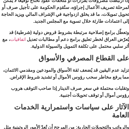
إذا ارتبطت مصروفات بقرارات أو ملحقات عقود تحتاج توقيعًا لا يمكن
لمرحلة تصريف الأعمال إجراؤه، ستُقدِم الحكومة على تأجيل صرف أو
تحويل تمويلات، ما قد يخلق ازدواجية في الإشراف المالي ويزيد الحاجة
إلى اعتمادات طارئة خلال تسوية مع المجلس الجديد.
وتعطّل برامج إصلاحية مرتبطة بشروط قروض دولية (شرطية) قد
يُعرّض العراق لخطر تعليق برامج دعم أو مطالبات تعديل
اتفاقيات
، مع
أثر سلبي محتمل على تكلفة التمويل والسيولة الدولية.
على القطاع المصرفي والأسواق
تزايد عدم اليقين قد يُضعف ثقة الأسواق والمودعين ومقدمي الائتمان،
مما يرفع مخاطر سحب رؤوس الأموال أو تشديد شروط الإقراض.
وتقلبات محتملة في سعر صرف الدينار إذا صاحب التوقف هروب
رؤوس أموال أو توقف تحويلات أجنبية.
الآثار على سياسات واستمرارية الخدمات
العامة
والرواتب والتحويلات الجارية: من المرجح أن تُعدّ الأمور الروتينية مثل