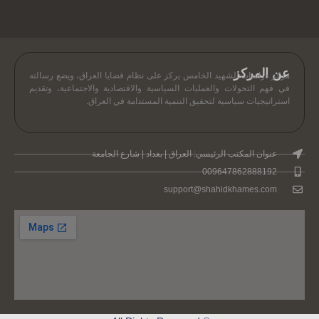
عن المركز
مركز دراسات الشهيد الخامس يركز على نظام قضايا العراق، ويضع رسالته
في فهم التحولات والعمليات السياسية والاقتصادية والاجتماعية، وتقديم
استراتيجيات سياسية لتحقيق التنمية المستدامة في العراق.
عنوان المكتب الرئيسي: العراق | بغداد | شارع الجامعة
009647862888192
support@shahidkhames.com