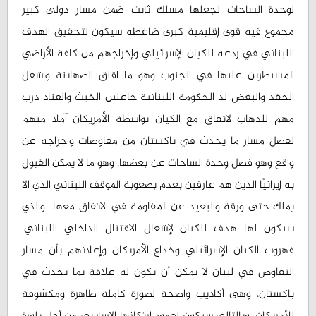
لوحدة الساحات لجعلها مسلك ثابت ضمن مسار دولي كبير
مجموع فيه قوى إقليمية كبرى ضاغطه سيكون لتحقيق الهدف
اللبناني في ردعه للكيان الإسرائيلي وإخراجهم من كافة الأراضي
المسيطرين عليها في الجنوب وهو ما اقلق الصهاينة واشعل
الحقد والبغض لد الحكومة اللبنانية جاعلين الخبث والعناد درب
مهم للذهاب لاتفاق مع الكيان بواسطة الأمريكان آملا منهم
لفصل مسار ما يحدث في باكستان من مفاوضات واخراجه عن
واقع وهو فصل وحدة الساحات عن بعضها، وهو ما لا يمكن القيول
به إيرانيًا الذين هم عارفين بعدم بصعوبة الموقف اللبناني الذي الا
يملك حتى ورقة والبعيد عن المقاومة في الاتفاق معها والذي
سيكون لها هدف للكيان لإشعال الاقتتال الداخلي اللبناني،
فهروب الكيان الإسرائيلي وخداع الأمريكان وإعلانهم بأن مسار
التفاوض في لبنان لا يمكن أن يكون له علاقة بما يحدث في
باكستان، وهي أكاذيب واضحة لصورة كاملة ظاهرة ومكشوفة