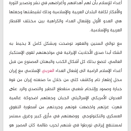
أعداء للإسلام بأن لهم أهدافهم وأغراضهم في نشر وتصدير الثورة
والأفكار لكافة البلدان العربية والإسلامية وذلك لشيطنتها وجعلها
هي العدو الأول وإشعال العداء والكراهية بين مختلف الاقطار
العربية والإسلامية.
مع توالي السنين والعقود توضحت وبشكل كامل لا يحيط به
الشك أبدا صدق الأحاديث الإيرانية في مواجهتهم لقوى الإستكبار
العالمي، لتضع بذلك كل أشكال الكذب والبهتان المصنوع من قبل
أعداء الإسلام الرامية الى إشعال العداء
العربي
الإسلامي مع إيران
محل إظهار تام وكاشف كلي من خلال ما صنعته إيران من قوة
جبارة وصمود وإلتحام شعبي منقطع النظير والتصدي والرد على
العدوان الأمريكي الإسرائيلي الجبان وجعلهم اضحوكة عالمية
قهرت عزتهم واخضعت قوتهم وجردتهم من أسطورة التفوق
العسكري والتكنولوجي ووضعتهم في مأزق كبير وغرق مستمر
لمستنقع إيراني تورطوا في شنهم لحرب ظالمة كان المصير هو