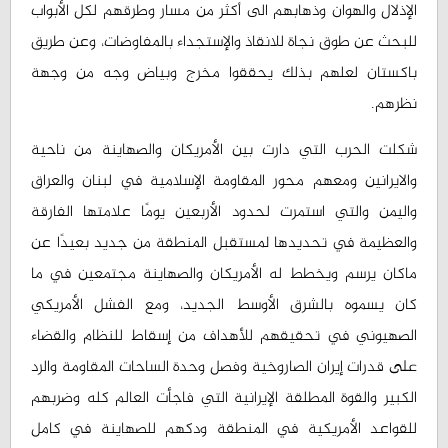
الإذلال والهوان وذهابهم الى أكثر من مسار وطرقهم لكل الأبواب
للبحث عن طوق نجاة للانقاذ والإستجداء بالمفاوضات، وعن طريق
باكستان لعلهم بذلك يحققوا مخرج وبياض وجه من وجهة
نظرهم.
شكلت الحرب التي دارت بين الأمريكان والصهاينة من ناحية
والايرانين ومعهم محور المقاومة الإسلامية في لبنان والعراق
واليمن والتي استمرت لحدود الأربعين يومًا علامتها الفارقة
والعظيمة في تحديدها لمستقبل المنطقة من جديد بعيدًا عن
ماكان يرسم ويخطط له الأمريكان والصهاينة مجتمعين في ما
كان يسموه بالشرق الأوسط الجديد، ومع الفشل الأمريكي
الصهيوني في تحقيقهم للأهداف من إسقاط للنظام والقضاء
على قدرات إيران الصاروخية وفصل وحدة الساحات المقاومة والرد
الكبير والقوة المطلقة الإيرانية التي فاجأت العالم كله وضربهم
للقواعد الأمريكية في المنطقة ودكهم للصهاينة في كامل