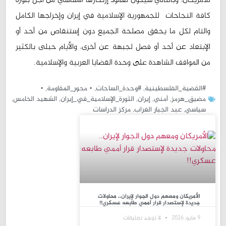
للأمريكان، وبالتالي سيكون لعمود إرتكازها الاساسي من أجل بلورة
كافة النجاحات للجمهورية الإسلامية في إيران وإخراجها الكامل
والتام لكل ما يحقق مصلحة الجميع دون إستنقاص من أحد أو
الإبتعاد عن أحد أو فصل لجبهة عن أخرى، والأيام حبلى بالكثير
من المواقف الشاهدة على وحدة القضايا العربية والإسلامية.
#القضية_الفلسطينية
,
#وحدة_الساحات
,
• محور_المقاومة
,
•
مضيق_هرمز
,
أمني
,
إيران
,
الثورة_الإسلامية_في_إيران
,
الشهيد الخامس
,
سیاسي
,
عبد الجبار الغراب
,
مركز الدراسات
الأمريكان ومعهم دول الجوار لإيران.. محاولات
جديدة لإستصدار قرار أممي طابعه عسكري!!
9 مايو، 2026
لا توجد تعليقات