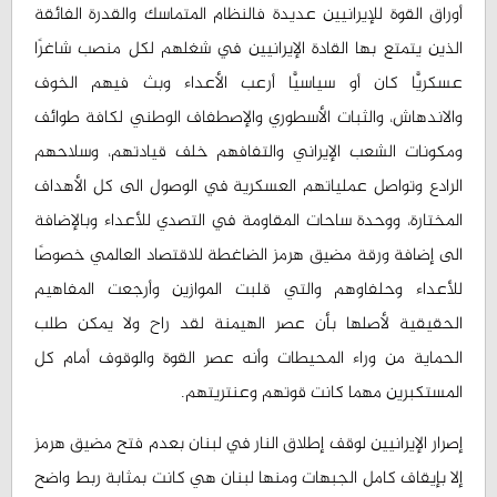
أوراق القوة للإيرانيين عديدة فالنظام المتماسك والقدرة الفائقة
الذين يتمتع بها القادة الإيرانيين في شغلهم لكل منصب شاغرًا
عسكريًّا كان أو سياسيًّا أرعب الأعداء وبث فيهم الخوف
والاندهاش، والثبات الأسطوري والإصطفاف الوطني لكافة طوائف
ومكونات الشعب الإيراني والتفافهم خلف قيادتهم، وسلاحهم
الرادع وتواصل عملياتهم العسكرية في الوصول الى كل الأهداف
المختارة، ووحدة ساحات المقاومة في التصدي للأعداء وبالإضافة
الى إضافة ورقة مضيق هرمز الضاغطة للاقتصاد العالمي خصوصًا
للأعداء وحلفاوهم والتي قلبت الموازين وأرجعت المفاهيم
الحقيقية لأصلها بأن عصر الهيمنة لقد راح ولا يمكن طلب
الحماية من وراء المحيطات وأنه عصر القوة والوقوف أمام كل
المستكبرين مهما كانت قوتهم وعنتريتهم.
إصرار الإيرانيين لوقف إطلاق النار في لبنان بعدم فتح مضيق هرمز
إلا بإيقاف كامل الجبهات ومنها لبنان هي كانت بمثابة ربط واضح