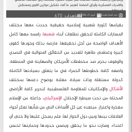
والقدرات العسكرية وأوراق الضغط كهرمز، ما أعاد تشكيل موازين القوى ومستقبل
المنطقة....
مشاهدات: 670
عبد الجبار الغراب
أبريل 21, 2026
بقيامها كثورة شعبية إسلامية حقيقية حددت معها مختلف
المسارات الكاملة لتحقق تطلعات أبناء
شعبها
، راسمه معها كامل
الأهداف الواضحة من أجل تحقيقها، فارضه بذلك وجودها كقوى
كبيرة وعظمى ظاهرة للعديد من الحقائق المتوالية في التصدي
والوقوف بحزم ضد مخططات الأمريكان والصهاينة في المنطقة،
واضعه كافة خطوطها الحمراء في ما يتعلق بسيادتها الكاملة
كدولة مستقلة وذات سيادة، معلنة بوضوح دعمها بمختلف
الأشكال
والإمكانيات للمقاومة الفلسطينية لتحرير كافة الأراضي
المحتلة من تحت سيطرة الإحتلال
الإسرائيلي
، جاعلة من الإسلام
مفخرة واعتزاز، مبتعده عن كل الأساءات التي من شأنها تعكر أجواء
العلاقات بينها وبين دول الجوار لها، فلم يسجل عليها ولا حتى أي
اعتداء، وسارت نحو ما يحقق ويضمن حدودها وحمايتها لحسن