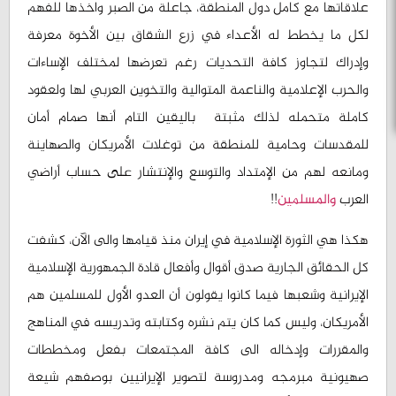
علاقاتها مع كامل دول المنطقة، جاعلة من الصبر واخذها للفهم
لكل ما يخطط له الأعداء في زرع الشقاق بين الأخوة معرفة
وإدراك لتجاوز كافة التحديات رغم تعرضها لمختلف الإساءات
والحرب الإعلامية والناعمة المتوالية والتخوين العربي لها ولعقود
كاملة متحمله لذلك مثبتة باليقين التام أنها صمام أمان
للمقدسات وحامية للمنطقة من توغلات الأمريكان والصهاينة
ومانعه لهم من الإمتداد والتوسع والإنتشار على حساب أراضي
العرب
والمسلمين
!!
هكذا هي الثورة الإسلامية في إيران منذ قيامها والى الآن، كشفت
كل الحقائق الجارية صدق أقوال وأفعال قادة الجمهورية الإسلامية
الإيرانية وشعبها فيما كانوا يقولون أن العدو الأول للمسلمين هم
الأمريكان، وليس كما كان يتم نشره وكتابته وتدريسه في المناهج
والمقررات وإدخاله الى كافة المجتمعات بفعل ومخططات
صهيونية مبرمجه ومدروسة لتصوير الإيرانيين بوصفهم شيعة