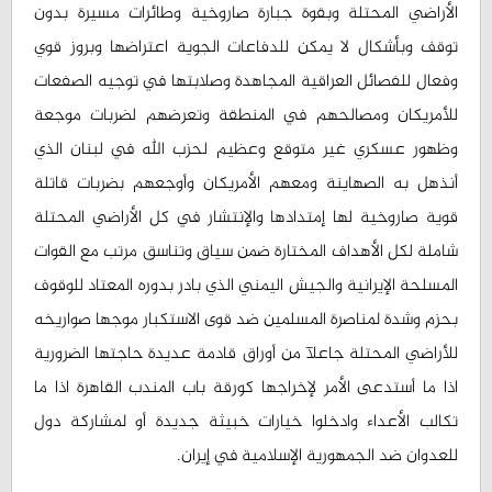
الأراضي المحتلة وبقوة جبارة صاروخية وطائرات مسيرة بدون
توقف وبأشكال لا يمكن للدفاعات الجوية اعتراضها وبروز قوي
وفعال للفصائل العراقية المجاهدة وصلابتها في توجيه الصفعات
للأمريكان ومصالحهم في المنطقة وتعرضهم لضربات موجعة
وظهور عسكري غير متوقع وعظيم لحزب الله في لبنان الذي
أنذهل به الصهاينة ومعهم الأمريكان وأوجعهم بضربات قاتلة
قوية صاروخية لها إمتدادها والإنتشار في كل الأراضي المحتلة
شاملة لكل الأهداف المختارة ضمن سياق وتناسق مرتب مع القوات
المسلحة الإيرانية والجيش اليمني الذي بادر بدوره المعتاد للوقوف
بحزم وشدة لمناصرة المسلمين ضد قوى الاستكبار موجها صواريخه
للأراضي المحتلة جاعلآ من أوراق قادمة عديدة حاجتها الضرورية
اذا ما أستدعى الأمر لإخراجها كورقة باب المندب القاهرة اذا ما
تكالب الأعداء وادخلوا خيارات خبيثة جديدة أو لمشاركة دول
للعدوان ضد الجمهورية الإسلامية في إيران.