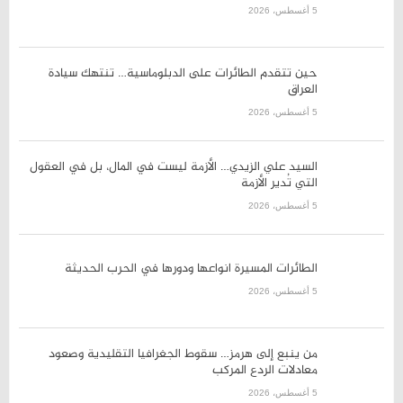
حين تتقدم الطائرات على
الدبلوماسية… تنتهك سيادة العراق
5 أغسطس، 2026
السيد علي الزيدي… الأزمة ليست
في المال، بل في العقول التي
تُدير الأزمة
5 أغسطس، 2026
الطائرات المسيرة انواعها ودورها
في الحرب الحديثة
5 أغسطس، 2026
من ينبع إلى هرمز… سقوط
الجغرافيا التقليدية وصعود
معادلات الردع المركب
5 أغسطس، 2026
لماذا اختار مجتبى خامنئي أن
يخاطب مقاتلي حزب الله الآن؟…