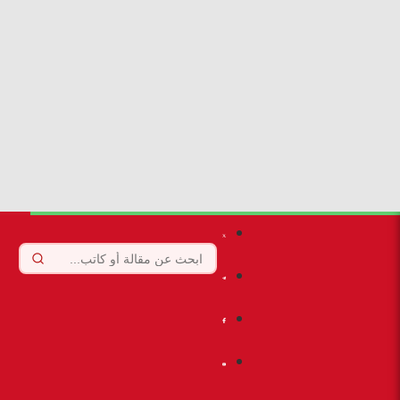
لذلك، يجب أن تستهدف أي معركة حقيقية البنية الهيكلية
المنتجة للفساد.
من صغار الموظفين إلى
الرؤوس الكبيرة
لا يكفي أن تحاسب الدولة صغار الموظفين. كما لا يكفي توقيف
بعض المسؤولين التنفيذيين.
فقد عمل كثير من هؤلاء تحت غطاء سياسي واضح. وقد نفذوا
قرارات تخدم شبكات أكبر منهم.
لذلك، يجب الوصول إلى الرؤوس الكبيرة التي أدارت هذه المنظومة.
كما ينبغي تحديد الجهات التي وفرت الحماية السياسية والإدارية
للمتورطين.