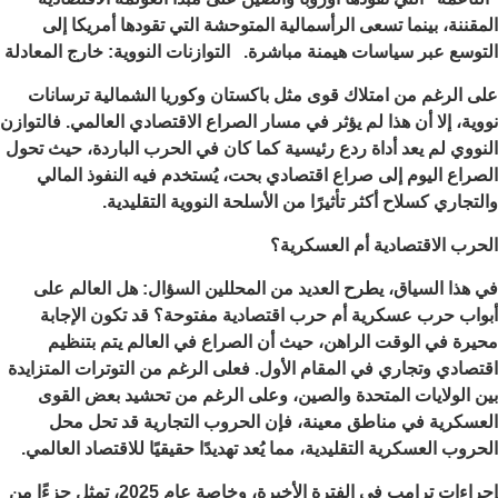
المقننة، بينما تسعى الرأسمالية المتوحشة التي تقودها أمريكا إلى
التوسع عبر سياسات هيمنة مباشرة. التوازنات النووية: خارج المعادلة
على الرغم من امتلاك قوى مثل باكستان وكوريا الشمالية ترسانات
نووية، إلا أن هذا لم يؤثر في مسار الصراع الاقتصادي العالمي. فالتوازن
النووي لم يعد أداة ردع رئيسية كما كان في الحرب الباردة، حيث تحول
الصراع اليوم إلى صراع اقتصادي بحت، يُستخدم فيه النفوذ المالي
والتجاري كسلاح أكثر تأثيرًا من الأسلحة النووية التقليدية.
الحرب الاقتصادية أم العسكرية؟
في هذا السياق، يطرح العديد من المحللين السؤال: هل العالم على
أبواب حرب عسكرية أم حرب اقتصادية مفتوحة؟ قد تكون الإجابة
محيرة في الوقت الراهن، حيث أن الصراع في العالم يتم بتنظيم
اقتصادي وتجاري في المقام الأول. فعلى الرغم من التوترات المتزايدة
بين الولايات المتحدة والصين، وعلى الرغم من تحشيد بعض القوى
العسكرية في مناطق معينة، فإن الحروب التجارية قد تحل محل
الحروب العسكرية التقليدية، مما يُعد تهديدًا حقيقيًا للاقتصاد العالمي.
إجراءات ترامب في الفترة الأخيرة، وخاصة عام 2025، تمثل جزءًا من