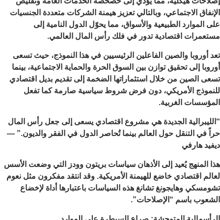
إصلاحات هيكلية، مما يؤدي إلى خصخصة الخدمات العامة وتقليص
الإنفاق الاجتماعي، وبالتالي تعزيز هيمنة الشركات متعددة الجنسيات
على الموارد الطبيعية والأسواق، مما يحوّل الدول النامية إلى
مستعمرات اقتصادية تدور في فلك رأس المال العالمي.
تعد أوروبا والصين الفاعلين الرئيسيين في هذا النموذج، حيث تسعى
أوروبا إلى تحقيق توازن بين السوق الحرة والحماية الاجتماعية، بينما
تسعى الصين من خلال استثماراتها الضخمة إلى تقديم بديل اقتصادي
للنموذج الأمريكي، دون فرض شروط سياسية صارمة كما تفعل
المؤسسات الغربية.
“الليبرالية الجديدة هي مشروع اقتصادي يسعى إلى جعل رأس المال
حراً في التنقل حول العالم بينما تُحاصر الدول في الفقر والديون.” —
ديفيد هارفي
هذا المنهج يُعيد إلى الأذهان سياسات بريتون وودز التي وضعت الأسس
لعالم اقتصادي خاضع للهيمنة الأمريكية. وقد انتقد مفكرون مثل نعوم
تشومسكي وهايجونغ تشانغ هذه السياسات باعتبارها أداة لإخضاع
الشعوب باسم “الإصلاحات”.
الرأسمالية المتوحشة: صراع السيطرة على الموارد