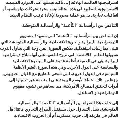
استراتيجيتها العالمية الهادفة إلى تأكيد هيمنتها على الموارد الطبيعية
الاستراتيجية. التطبيع في هذه الحالة ليس مجرد تحركات دبلوماسية أو
اتفاقيات تجارية، بل هو عملية محورية لإعادة ترتيب النظام الجديد
التناقض بين الرأسمالية “النّأعمة” والرأسمالية المتوحشة
إن التناقض بين الرأسمالية “النّاعمة” التي تستهدف تسويق
الديمقراطية الليبرالية والحرية الاقتصادية، والرأسمالية المتوحشة التي
تتبنى ممارسات استغلالية، يعكس الصورة المزدوجة التي يحاول الغرب
تسويقها للعالم. فالأنظمة التي تروج لنفسها على أنها نماذج ديمقراطية
ليبرالية، هي في الحقيقة أنظمة قائمة على السيطرة الاقتصادية
والسياسية على الدول الأخرى. وفي هذه الصورة، تُعتبر الأنظمة
السياسية في الدول العربية، التي تسعى للتطبيع مع الكيان الصهيوني،
جزءا من تلك الخطة الأوسع للهيمنة على المنطقة عبر تحويلها إلى
أدوات لتحقيق المصالح الأمريكية، مما يساهم في تشويه مفهوم
الديمقراطية والاستقلال.
إلى جانب هذا الصراع بين الرأسمالية “النّاعمة” والرأسمالية
المتوحشة، يظل التساؤل حول مستقبل الصراع التجاري قائمًا: هل
العالم في طريقه إلى حرب عسكرية أم أن الحروب الاقتصادية