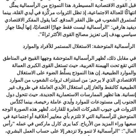
قبل القوى الاقتصادية المسيطرة. هذا النموذج من الرأسمالية يمثِّل
انتهاكًا للعدالة الاجتماعية، إذ تظل الثروات مركَّزة في أيدي القلة، بينما
تُستمرق الشعوب في ظل الفقر المدقع. كما يقول المفكر الاقتصادي
ديفيد هارفي: “الرأسمالية ليست فقط جهازًا اقتصاديًا، إنها أيضًا جهاز
سياسي يهدف إلى تعزيز مصالح القوى الأكثر ثراءً”.
الرأسمالية المتوحشة: الاستغلال المستمر للأفراد والموارد
في مقابل ذلك، تُظهر الرأسمالية المتوحشة وجهها القبيح في المناطق
التي تقع تحت الهيمنة الغربية، حيث تستغل القوى الكبرى العمالة
والموارد الطبيعية. إن هذا النموذج يسلِّط الضوء على الاستغلال
الاقتصادي الذي لا يرحم: من استنزاف ثروات الشعوب من الموارد
الطبيعية كالنفط والغاز إلى استغلال الأيدي العاملة في ظروف غير
إنسانية. هنا تظهر الممارسات الاستعمارية الجديدة، حيث تتحول دول
الجنوب إلى مستودعات للموارد وأيدي عاملة رخيصة، بينما تُكدَّس
الثروات في جيوب الشركات العابرة للقارات. تُظهر هذه الصورة الوجه
المتوحش للرأسمالية التي لا تلتزم بأي معايير أخلاقية أو اجتماعية في
سعيها وراء المزيد من الأرباح. كما يرى كارل ماركس في عمله “رأس
المال”: “الرأسمالية لا تنمو ولا تزدهر إلا على حساب العمل البشري،