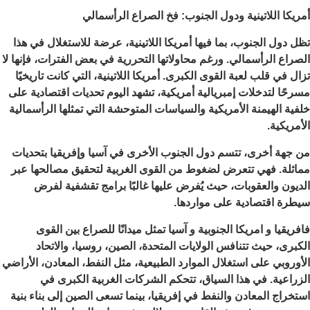
أمريكا اللاتينية ودول الجنوب: فخ الصراع الرأسمالي
تظل دول الجنوب، بما فيها أمريكا اللاتينية، عرضة للاستغلال في هذا
الصراع الرأسمالي. ورغم محاولاتها التحررية في بعض الفترات، فإنها لا
تزال في قلب لعبة القوى الكبرى. أمريكا اللاتينية، التي كانت تاريخيًا
مسرحًا لتدخلات إمبريالية أمريكية، تشهد اليوم تحديات اقتصادية على
خلفية الهيمنة الأمريكية والسياسات المتوحشة التي تمثلها الرأسمالية
الأمريكية.
من جهة أخرى، تتسم دول الجنوب الأخرى في آسيا وإفريقيا بتحديات
مماثلة. فهي تتعرض لضغوط من القوى الغربية لتحقيق مصالحها عبر
الديون والعقوبات، حيث يُفرض عليها غالبًا برامج تقشفية لفرض
سيطرة اقتصادية على مواردها.
فافريقيا و امريكا الجنوبية و آسيا تمثل ميدانًا للصراع بين القوى
الكبرى، حيث تتنافس الولايات المتحدة، الصين، روسيا، والاتحاد
الأوروبي على استغلال الموارد الطبيعية، مثل النفط، المعادن، الأراضي
الزراعية. في هذا السياق، تتحكم الشركات الغربية الكبرى في
استخراج المعادن والنفط في إفريقيا، بينما تسعى الصين إلى بناء بنية