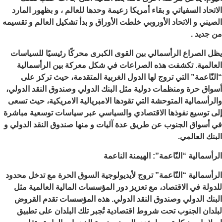
الاتحاد السفياتي و بقاء أمريكا زعيمة وحدها للعالم ، و بظهور المارد
الصيني و الاتحاد الأوروبي خلطت الأوراق و بدأ تشكيل العالم و تقسيمه
من جديد .
يظل الصراع الرأسمالي بين القوى الكبرى محركًا رئيسيًا للسياسات
العالمية. تكشفت هذه الصراعات في شكل معركة بين الرأسمالية
“النّاعمة” التي تروج لها الدول الغربية المتقدمة، حيث تركز على
أسواق حرة ومنظمات دولية مثل البنك الدولي وصندوق النقد الدولي،
والرأسمالية المتوحشة التي تقودها الامبريالية الامريكية، حيث تسعى
إلى توسيع نفوذها الاقتصادي والسياسي عبر سياسات توسعية مباشرة
في أسواق الجنوب عن طريق عدة آليات و منها صندوق النقد الدولي و
البنك العالمي.
الرأسمالية “النّاعمة”: الهيمنة الناعمة
الرأسمالية “النّاعمة” تروج لأيديولوجية السوق الحرة مع تدخل محدود
للدولة في الاقتصاد، مع تعزيز دور المؤسسات المالية العالمية مثل
البنك الدولي وصندوق النقد الدولي. هذه المؤسسات تقدم القروض
لبلدان الجنوب تحت شروط اقتصادية تُجبر تلك البلدان على تطبيق