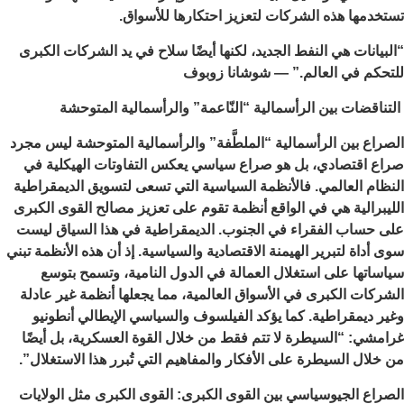
تستخدمها هذه الشركات لتعزيز احتكارها للأسواق.
“البيانات هي النفط الجديد، لكنها أيضًا سلاح في يد الشركات الكبرى
للتحكم في العالم.” — شوشانا زوبوف
التناقضات بين الرأسمالية “النّاعمة” والرأسمالية المتوحشة
الصراع بين الرأسمالية “الملطَّفة” والرأسمالية المتوحشة ليس مجرد
صراع اقتصادي، بل هو صراع سياسي يعكس التفاوتات الهيكلية في
النظام العالمي. فالأنظمة السياسية التي تسعى لتسويق الديمقراطية
الليبرالية هي في الواقع أنظمة تقوم على تعزيز مصالح القوى الكبرى
على حساب الفقراء في الجنوب. الديمقراطية في هذا السياق ليست
سوى أداة لتبرير الهيمنة الاقتصادية والسياسية. إذ أن هذه الأنظمة تبني
سياساتها على استغلال العمالة في الدول النامية، وتسمح بتوسع
الشركات الكبرى في الأسواق العالمية، مما يجعلها أنظمة غير عادلة
وغير ديمقراطية. كما يؤكد الفيلسوف والسياسي الإيطالي أنطونيو
غرامشي: “السيطرة لا تتم فقط من خلال القوة العسكرية، بل أيضًا
من خلال السيطرة على الأفكار والمفاهيم التي تُبرر هذا الاستغلال”.
الصراع الجيوسياسي بين القوى الكبرى: القوى الكبرى مثل الولايات