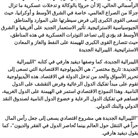
الرأسمالي الحالي، إلا أن حروبًا بالوكالة و تدخلات عسكرية ما تزال
جزءًا من الصراع العالمي، خاصة في الشرق الأوسط و أوكرانيا، حيث
تسعى القوى الكبرى إلى فرض سيطرتها على الموارد والمناطق
الجيوسياسية الاستراتيجية. تأثير الاستعمار الجديد على أفريقيا و الشرق
الأوسط قد يؤدي إلى تصاعد التوترات العسكرية في هذه المناطق،
حيث تتصارع القوى الكبرى للهيمنة على النفط والغاز و المعادن
الاستراتيجية. الليبرالية الجديدة
الليبرالية الجديدة، كما وصفها ديفيد هارفي في كتابه “الليبرالية
الجديدة: تاريخ مختصر”، هي الأيديولوجية الاقتصادية التي تسعى إلى
تحرير الأسواق والحد من تدخل الدولة في الاقتصاد. هذه الأيديولوجية
تقوم على مبدأ تفكيك الدول الرعائية وفرض التقشف على الدول
النامية. وهذا النموذج الاقتصادي استمر في الهيمنة على الدول الغربية،
فساهم في تفكيك الدول الرعاية و خضوع الدول النامية لصندوق النقد
الدولي والبنك الدولي.
“الليبرالية الجديدة هي مشروع اقتصادي يسعى إلى جعل رأس المال
حراً في التنقل حول العالم بينما تُحاصر الدول في الفقر والديون”، كما
يقول ديفيد هارفي.