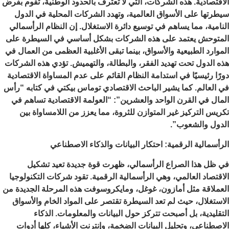
الاقتصادية. هذه الشركات، التي لا تعترف بالحدود الوطنية، تقوم بفرض
سيطرتها على الأسواق العالمية، وتهدد الشركات المحلية في الدول
النامية، مما يساهم في توسيع دائرة الاستغلال. إن النظام الرأسمالي
المتوحش يعتمد على هذه الشركات بشكل أساسي في السيطرة على
الموارد الطبيعية والأسواق، بينما تبقى الأغلبية العظمى من العمال في
هذه الدول تحت تهديد الفقر، والبطالة، والتهميش. تؤدي هذه الشركات
دورًا رئيسيًا في استدامة النظام القائم على عدم المساواة الاقتصادية
في العالم. كما يشير الباحث الاقتصادي توماس بيكتي في كتابه “رأس
المال في القرن الواحد والعشرين”: “العولمة الاقتصادية تساهم في
تكريس التركيز غير المتوازن للثروة، مما يعزز من اللامساواة بين
الدول والشعوب”.
الرأسمالية الرقمية: احتكار البيانات والذكاء الاصطناعي
في ظل هذا الصراع الرأسمالي، ظهرت قوة جديدة تعيد تشكيل
الاقتصاد العالمي، وهي الرأسمالية الرقمية. تقود شركات التكنولوجيا
العملاقة مثل أمازون، غوغل، ومايكروسوفت هذه المرحلة الجديدة من
الاستغلال، حيث لم تعد السيطرة تقتصر على المواد الخام والأسواق
التقليدية، بل أصبحت تتركز حول البيانات والمعلومات. الذكاء
الاصطناعي، وتحليل البيانات الضخمة، وإنترنت الأشياء، كلها أدوات