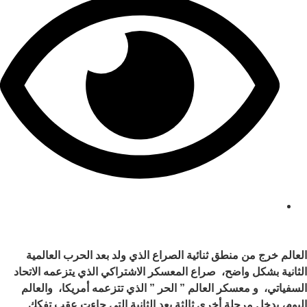
مشاهدات: 286
العالم خرج من منطق ثنائية الصراع الذي ولد بعد الحرب العالمية
الثانية بشكل واضح، صراع المعسكر الاشتراكي الذي يتزعمه الاتحاد
السفياتي، و معسكر العالم ” الحر ” الذي تتزعمه أمريكا، والعالم
اليوم، يدخل مرحلة أخرى ثالثة بعد الثانية التى جاءت عقب تفكك