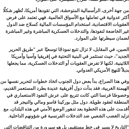
من جهة أخرى، الرأسمالية المتوحشة، التي تقودها أمريكا، تُظهر شكلًا
أكثر عدوانية في تعاملها مع الأسواق العالمية. فهي تعتمد على فرض
العقوبات الاقتصادية، استخدام المؤسسات المالية كسلاح ضد الدول
غير الخاضعة لنفوذها، والتدخلات العسكرية المباشرة وغير المباشرة
لضمان سيطرتها على الموارد.
الصين، في المقابل، لا تزال تتبع نموذجًا توسعيًا عبر “طريق الحرير
الجديد”، حيث تستثمر في البنية التحتية في إفريقيا وآسيا وأمريكا
اللاتينية، لكنها لا تفرض العقوبات أو التدخلات العسكرية، مما يجعلها
بديلاً للنهج الأمريكي العدواني.
وفي هذا الصراع، بدأ بعض دول الجنوب اتخاذ خطوات لتحرير نفسها من
الهيمنة الغربية، فقد بدأت دول أفريقية عديدة بطرد المستعمر القديم،
وخصوصًا فرنسا التي كانت تتربع على عرش النفوذ الاستعماري في
المنطقة لعقود طويلة. دول مثل بوركينا فاسو ومالي والنيجر قد
أقدمت على هذه الخطوة بعد تدهور الوضع الأمني في هذه البلدان، مع
تزايد الغضب الشعبي ضد التدخلات الفرنسية في شؤونهم الداخلية.
“التاريخ لا يسير في خط مستقيم، بل هو سيرورة من التناقضات التي