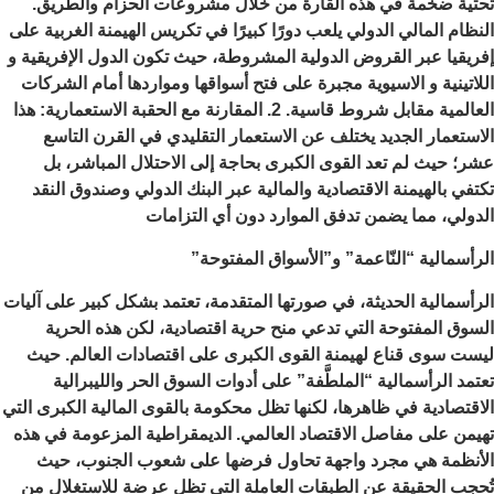
تحتية ضخمة في هذه القارة من خلال مشروعات الحزام والطريق.
النظام المالي الدولي يلعب دورًا كبيرًا في تكريس الهيمنة الغربية على
إفريقيا عبر القروض الدولية المشروطة، حيث تكون الدول الإفريقية و
اللاتينية و الاسيوية مجبرة على فتح أسواقها ومواردها أمام الشركات
العالمية مقابل شروط قاسية. 2. المقارنة مع الحقبة الاستعمارية: هذا
الاستعمار الجديد يختلف عن الاستعمار التقليدي في القرن التاسع
عشر؛ حيث لم تعد القوى الكبرى بحاجة إلى الاحتلال المباشر، بل
تكتفي بالهيمنة الاقتصادية والمالية عبر البنك الدولي وصندوق النقد
الدولي، مما يضمن تدفق الموارد دون أي التزامات
الرأسمالية “النّاعمة” و”الأسواق المفتوحة”
الرأسمالية الحديثة، في صورتها المتقدمة، تعتمد بشكل كبير على آليات
السوق المفتوحة التي تدعي منح حرية اقتصادية، لكن هذه الحرية
ليست سوى قناع لهيمنة القوى الكبرى على اقتصادات العالم. حيث
تعتمد الرأسمالية “الملطَّفة” على أدوات السوق الحر والليبرالية
الاقتصادية في ظاهرها، لكنها تظل محكومة بالقوى المالية الكبرى التي
تهيمن على مفاصل الاقتصاد العالمي. الديمقراطية المزعومة في هذه
الأنظمة هي مجرد واجهة تحاول فرضها على شعوب الجنوب، حيث
تُحجب الحقيقة عن الطبقات العاملة التي تظل عرضة للاستغلال من