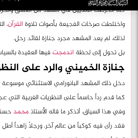
كما انخرطت الملايين في مشهد من العشق والحزن ا
واختلطت صرخات الفجيعة بأصوات تلاوة
القرآن
، ا
لذلك، لم يعد المشهد مجرد جنازة لقائد رحل.
بل تحول إلى لحظة
اندمجت
فيها العقيدة بالسياسة
جنازة الخميني والرد على النظر
دخل ذلك المشهد البانورامي الاستثنائي موسوعة
كما قدم رداً حاسماً على النظريات الغربية التي ع
وفي هذا السياق، أتذكر ما قاله الأستاذ
محمد
حسنين
فقد رأى فيه كوكباً من عالم آخر، ورجلاً زاهداً أط
كما رأى فيه قوة صامتة تستطيع تحريك الملايين ب