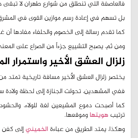
بل تسهم في إعادة رسم موازين القوى في المشر
كما تقدم رسالة إلى الخصوم والحلفاء مفادها أن غ
ومن ثم، يصبح التشييع جزءاً من الصراع على المعنى
زلزال العشق الأخير واستمرار ال
يختصر زلزال العشق الأخير مسافة تاريخية تمتد من
ففي المشهدين، تحولت الجنازة إلى لحظة ولادة س
كما أصبحت دموع المشيعين لغة للولاء، والحشو
ترتيب
هويتها
وموقعها.
وهكذا، يمتد الطريق من عباءة
الخميني
إلى كفن ا
وفي هذا الطريق، لا تدفن إيران قادتها، بل تحول