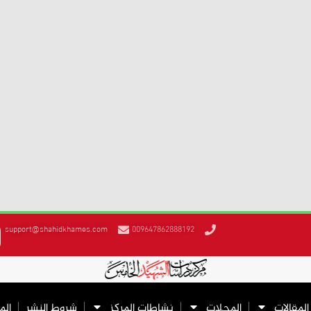
عام 1989، حين تدفقت الحشود إلى
 الأرض تموج تحت أقدامنا كبحر لجي غاضب.
موع والتراب الإيراني، وأقف وسط
شعب
كان يرى في الرج
ذ، أكثر من مجرد زعيم سياسي أو مرجع ديني.
اً من الاستلاب والتبعية
الشاهنشاهية
، التي ظن العال
لواقع والأسطورة.
عش
سكرية
كالفراش الذي يبحث عن النور.