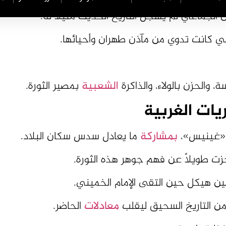
لجماعي لم يسجل التاريخ الحديث مثيلاً له.
لتي كانت تدوي من مآذن طهران وأحيائها.
، والحزن بالولاء، والذاكرة
الشعبية
بمصير الثورة.
يات الغربية
 «غينيس»،
بمشاركة
ما يعادل سدس سكان البلاد.
جزت طويلاً عن فهم جوهر هذه الثورة.
 هيكل حين التقى الإمام الخميني.
ل من التاريخ السحيق ليقلب
معادلات
الحاضر.
نظرة واحدة.