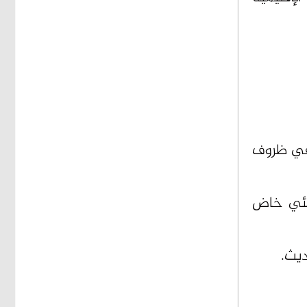
في ظروف
منئي خاض
ديث.