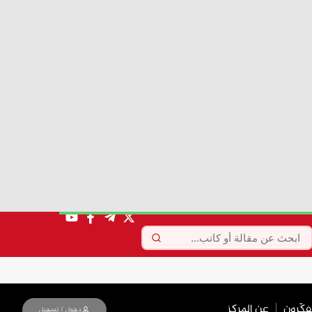
مصلى
الطائرات المسيرة انواعها
ودورها في الحرب
الحديثة
5 أغسطس، 2026
من ينبع إلى هرمز…
سقوط الجغرافيا
ل الساكن
التقليدية وصعود
معادلات الردع المركب
5 أغسطس، 2026
م أنها لن
لماذا اختار مجتبى
خامنئي أن يخاطب
مقاتلي حزب الله الآن؟…
رسالة إلى الحزب أم إنذار
إلى واشنطن وتل أبيب؟
5 أغسطس، 2026
حين يتمرد الجنود… ماذا
يحدث داخل الجيش
الإسرائيلي؟
5 أغسطس، 2026