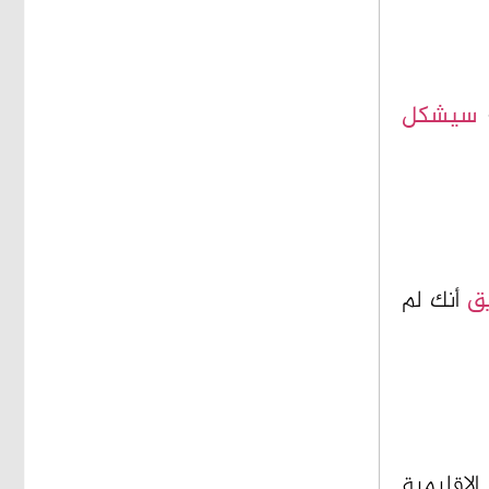
»
سيشكل
ق
أنك لم
لإقليمية