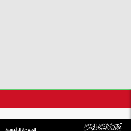
يعيد زلزال العشق الأخير إلى الذاكرة ذلك الصباح القائظ من حزيران 
طهران لتوديع الإمام الخميني.
في ذلك اليوم، لم نكن نسير على الأرض، بل كانت
وكنت هناك أتنفس الهواء المثقل برائحة الورد والد
داخل نعشه الزجاجي، والمرفوع على حاويات الفولا
فقد رأى فيه روحاً بُعثت في جسد أمة عانت عقود
تزول.
وفي تلك اللحظات التاريخية، تلاشت المسافات بين ا
الحشود التي اندفعت نحو الن
رأيت بأم عيني بشراً يندفعون نحو طائرة مروحية
ع