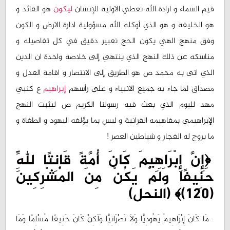
قيم السماء و ارادة الله تعطي الاولية للإنسان
ليكون
هو القائد و
هو الخليفة و هو الذي أوكله الله مسؤولية ادارة الارض و الكون
وفق منهج الهي يكون الحج تعبير دقيق في كل تفاصيله و
مناسكه عن ذلك النهج الذي ينتهي إلى خلاصة واحدة ان الدين
الذي اتى به محمد ص هو الطريق إلى الانتصار و اقامة العدل و
مصداق لما جاء به جميع الانبياء و على رأسهم
إبراهيم
ع كنبي
مهد لليوم الذي بعث فيه رسولنا الكريم ص ليثبت النهج
الإبراهيمي بمفاهيمه القرانية و ليس بما يؤلفه اليهود و الطغاة و
ما يروج له الفجار و شياطين العصر !
﴿إِنَّ إِبْرَاهِيمَ كَانَ أُمَّةً قَانِتًا لِلَّهِ
حَنِيفًا وَلَمْ يَكُنْ مِنَ الْمُشْرِكِينَ
(120)﴾ (النحل)
. مَا كَانَ إِبْرَاهِيمُ يَهُودِيًّا وَلَا نَصْرَانِيًّا وَلَكِنْ كَانَ حَنِيفًا مُسْلِمًا وَمَا