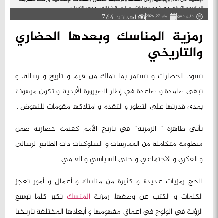
المشروع الإبراهيمي نحو مسارات سياسية تخالف جوهر الإسلام...
مشاهدات: 764
خليل حسن
مايو 27, 2026
رمزية المناسك وبعدها الحضاري
والتاريخي
تسود الحضارات و تستمر بما تملك من قيم و تاريخ و رسالة، و
تبقى صامدة و صاعدة في إطار الصيرورة الأبدية و تكون مرهونة
بمدى قدرتها على التطور و التقدم و امتلاكها مقومات للنهوض .
تأتي ظاهرة ” الرمزية” في تاريخ الأمم كقيمة حضارية ضمن
منظومة متكاملة من الممارسات و السلوكيات ذات الطابع الرسالي
و الفكري و الاجتماعي و حتى السياسي و العلمي .
للحج رمزيات عديدة و كثيرة من مناسك و أعمال و أمور تعجز
الكلمات و الكتب عن وصفها، رمزية
المنسك
تكبر كلما توسع
الرؤية في الولوج في اعماق مفهومها و أبعادها المختلفة تاريخيا