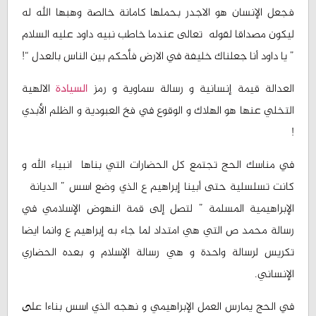
فجعل الإنسان هو الاجدر بحملها كامانة خالصة وهبها الله له
ليكون مصداقا لقوله تعالى عندما خاطب نبيه داود عليه السلام
” يا داود أنا جعلناك خليفة في الارض فأحكم بين الناس بالعدل “!
العدالة قيمة إنسانية و رسالة سماوية و رمز
السيادة
الالهية
التخلي عنها هو الهلاك و الوقوع في فخ العبودية و الظلم الأبدي
!
في مناسك الحج تجتمع كل الحضارات التي بناها انبياء الله و
كانت تسلسلية حتى أبينا إبراهيم ع الذي وضع اسس ” الديانة
الإبراهيمية المسلمة ” لتصل إلى قمة النهوض الإسلامي في
رسالة محمد ص التي هي امتداد لما جاء به إبراهيم ع وانما ايضا
تكريس لرسالة واحدة و هي رسالة الإسلام و بعده الحضاري
الإنساني.
في الحج يمارس العمل الإبراهيمي و نهجه الذي اسس بناءا على