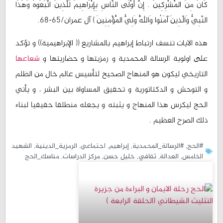
كَانَ مِنَ الْمُشْرِكِينَ . إِنَّ أَوْلَى النَّاسِ بِإِبْرَاهِيمَ لَلَّذِينَ اتَّبَعُوهُ وَهَذَا
النَّبِيُّ وَالَّذِينَ آَمَنُوا وَاللَّهُ وَلِيُّ الْمُؤْمِنِينَ ) آل عمران/65-68.
هذه الايات تنسف ارتباط إبراهيم بالمشاريع (( الإبراهيمية)) و تؤكد
على اولوية الرسالة المحمدية و رمزيتها و حضاريتها و
شعاعها
التاريخي ليكون هو المنهاج الصحيح لتأسيس عالم خال من الظلم
و التوحش و الدكتاتورية و تحقيق المساواة بين البشر ، و يأتي
الحج ليكرس هذا المنهاج و يثبته و يجعله منطلقا حقيقيا لبناء
ذلك الصرح العظيم .
#الحج
,
#الرسالة_المحمدية
,
إبراهيم
,
اجتماعي
,
الرمزية_الدينية
,
الشهيد
الخامس
,
العدالة
,
ثقافي
,
خليل حسن
,
مركز الدراسات
,
مناسك_الحج