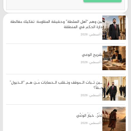
بين وهم “أهل السلطة” وحقيقة المقاومة: تفكيك مغالطة
إدارة الحكم في المنطقة
9 أغسطس، 2026
تشريح الوعي
9 أغسطس، 2026
بـين ثـبات الـموقف وتـقلب الـحسابات مَـن هـم “الـذيول”
حـقاً؟
9 أغسطس، 2026
الحُرّ.. خيَارُ الوَعْي
9 أغسطس، 2026