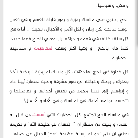
و فكريا و سياسيا .
الحج يحتوي على مناسك رمزية و رموز قابلة للفهم و في نفس
الوقت صالحة لكل زمان و لكل الأمم و الأجيال ، بحيث ان أداءه في
كل سنة يختلف في فهمه و ادراكه بل يعطي للحاج فهما جديدا
كلما قام بالحج و وعيا اكثر وسعة
لمفاهيمه
و مضامينه
الحضارية .
كل خطوة في الحج لها دلالات ، كل منسك له رمزية تاريخية تأخذ
بفكرك و روحك و كيانك الى صور مشرقة و حية لحضارة أبينا ادام
و إبراهيم إلى نبينا محمد ص تعيش أحداثها و تفاصيلها و
تتجسد عوالمها أمامك في المناسك و في الأداء و الأعمال!
في مناسك الحج تجتمع كل الحضارات التي
أسست
من قبل اله
السماء و بنيت من منظار ان ” الإنسان هو خليفة الله” و تكريمه
يعني ان يتم تحميله رسالة عظيمة تعجز الجبال عن حملها ،