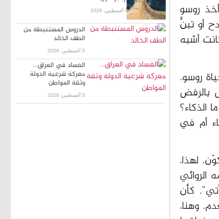
أخذ روسو
5 أغسطس، 2026
 أو تبنٍّ
الدروس المستنبطة من
انت أشبه
الطف الخالد
5 أغسطس، 2026
الفساد في العراق…
معركة شرعية الدولة
اة روسو.
وثقة المواطن
ل بالرفض
5 أغسطس، 2026
ا الذكاء؟
اء أم في
ّن. لهذا،
ه الروائي
تي”. كأن
دم. وهنا،