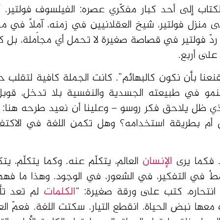
الكتاب إلى أحد كبار مفكّري عصره: الفيلسوف فولتير. 
لى منزل فولتير، شيخ العقلانيين في زمنه، آمِلًا في مدح
 ردّ فولتير في قصاصة صغيرة لا تحمل أي مجاملة، بل ك
على أربع.
نعنا بأن نكون كالبهائم”. كانت الجملة كافية لتقلب حي
 ينمو في طبيعته الجسدية والنفسية بلا تدخل، قوب
الذي ظل يلاحق فكر روسو – وعلينا أن نعيد طرحه هنا: م
ل أم بطريقة استخدامه؟ وهل تكمن اللغة في الاكتف
. فكما يرى
الإنسان
العالم، يتكلّم عنه. وكما يتكلّم، يتكو
نمطٌ في التفكير، في الشعور، في الوجود. وهذا ما فهم
انتحاره، كتب على ورقة صغيرة: “
الكلمات
لم تعد تأ
عها نبض الحياة. انقطع التيار. سكتت اللغة. فعمّ الع