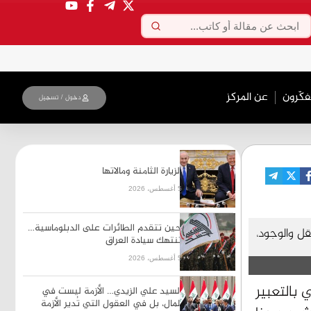
فکّرون
عن المركز
دخول / تسجیل
الزيارة الثامنة ومالاتها
5 أغسطس، 2026
حين تتقدم الطائرات على الدبلوماسية…
قل والوجود،
تنتهك سيادة العراق
5 أغسطس، 2026
 بالتعبير
السيد علي الزيدي… الأزمة ليست في
المال، بل في العقول التي تُدير الأزمة