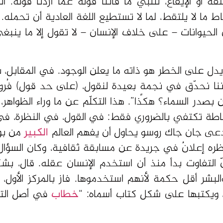
و الإيقاع، لتلبي ما فاتنا قوله عما أردنا قوله. ال
ما لا يلتقط، لما لا تستطيع اللغة العادية أن تحمله. وإ
لحيوانات – على خلاف الإنسان – لا تقول إلا ما ينبغي
 يدل على الخطر هو ذاته ما يعلن الوجود. في المقابل، ن
لو أننا نحدّق في نجمةٍ بعيدة لنقول، (على حد قول) فُرو
بصدر السماء؟ هكذا”. هذا التكلّم عن ما وراء الظواهر،
 ببساطة تكتفي بالضروري فقط: في القول، في النظرة، ف
دعى جان جاك روسو يحاول أن يفهم العالم
الكبير
من بوّ
نظره إعلانٌ في جريدة عن مسابقة ثقافية، وكان السؤال
ّ التفاوت بدأ منذ أن استخدم الإنسان عقله. قال، بشك
لبشر أقل حكمة لأنهم استخدموها. فاز بالمركز الأول، 
ه، ويكتبها على شكل كتاب أسماه: “
خطاب
في أصل التف