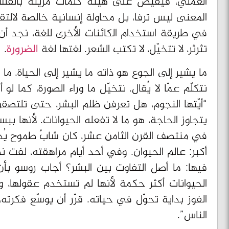
العملي، فيفيض على هيئة كلمات مزينة بالفلسفة أ
المعنى ليس ترفا، بل محاولة إنسانية خالصة لالتقاط 
في طريقة استخدام الكائنات الأخرى للغة، نجد أن ا
تثرثر، لا تتخيّل، لا تكتب الشعر. لغتها لغة
الضرورة
.
ما يشير إلى الجوع هو ذاته ما يشير إلى الحياة. ما
نتكلّم عمّا لا يُقال. نتخيّل ما وراء الصورة، كما 
“أيّتها النجوم، هل تعرفن ظلم البشر، حتى تلتصقن 
يتجاوز الحاجة، هو ما لا تفعله الحيوانات. لأنها
في منتصف القرن الثامن عشر، كان شابٌ طموح يُ
أكبر: عالم الحيوان. وفي أحد أيام مراهقته، لفت 
فيها: ما أصل التفاوت بين البشر؟ أجاب روسو بأن
الحيوانات أكثر حكمة لأنها لم تستخدم عقولها، وا
الفوز بداية تحوّل في حياته. قرّر أن يوسّع فكرت
الناس”.