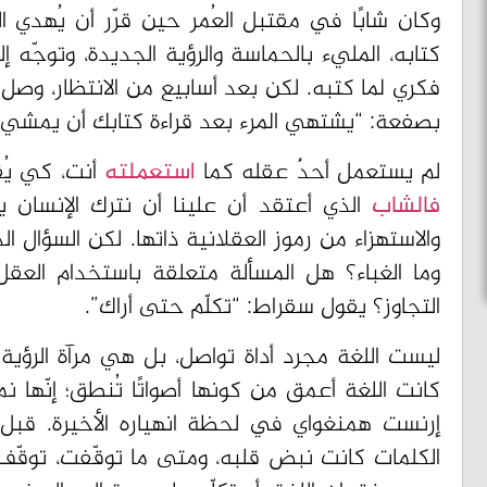
وكان شابًا في مقتبل العُمر حين قرّر أن يُهدي 
كتابه، المليء بالحماسة والرؤية الجديدة، وتوجّه إ
فكري لما كتبه. لكن بعد أسابيع من الانتظار، وصل
بصفعة: “يشتهي المرء بعد قراءة كتابك أن يمشي 
لم يستعمل أحدٌ عقله كما
استعملته
أنت، كي يُق
فالشاب
الذي أعتقد أن علينا أن نترك الإنسان
والاستهزاء من رموز العقلانية ذاتها. لكن السؤال 
وما الغباء؟ هل المسألة متعلقة باستخدام العق
التجاوز؟ يقول سقراط: “تكلّم حتى أراك”.
ليست اللغة مجرد أداة تواصل، بل هي مرآة الرؤية
كانت اللغة أعمق من كونها أصواتًا تُنطق؛ إنّها 
إرنست همنغواي في لحظة انهياره الأخيرة. قبل 
الكلمات كانت نبض قلبه، ومتى ما توقّفت، توقّف م