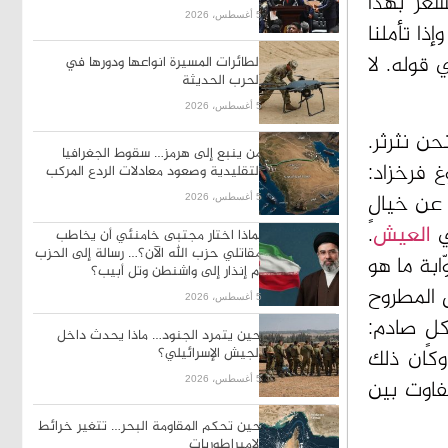
شعر بهذا
5 أغسطس، 2026
ذا تأملنا
 قوله. لا
الطائرات المسيرة انواعها ودورها في
الحرب الحديثة
5 أغسطس، 2026
حن نثرثر.
من ينبع إلى هرمز… سقوط الجغرافيا
غ فرخزاد:
التقليدية وصعود معادلات الردع المركب
 عن خيالٍ
5 أغسطس، 2026
ي
العيش
.
لماذا اختار مجتبى خامنئي أن يخاطب
مقاتلي حزب الله الآن؟… رسالة إلى الحزب
ابة ما هو
أم إنذار إلى واشنطن وتل أبيب؟
 المطروح
5 أغسطس، 2026
لٍ صادم:
حين يتمرد الجنود… ماذا يحدث داخل
وكان ذلك
الجيش الإسرائيلي؟
اوت بين
5 أغسطس، 2026
حين تحكم المقاومة البحر… تتغير خرائط
الإمبراطوريات