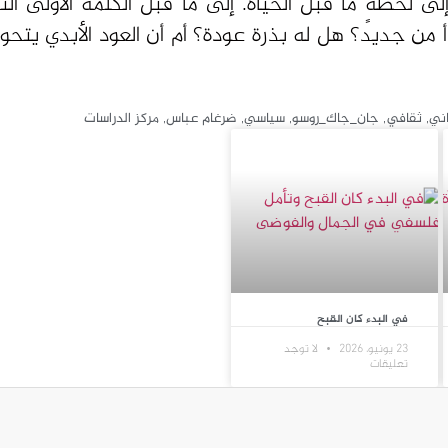
لى لحظةٍ ما قبل الحياة. إلى ما قبل الكلمة الأولى ا
أ من جديد؟ هل له بذرة عودة؟ أم أن العود الأبدي يتحو
اني
,
ثقافي
,
جان_جاك_روسو
,
سیاسي
,
ضرغام عباس
,
مركز الدراسات
في البدء كان القبح
23 يونيو، 2026
لا توجد
تعليقات