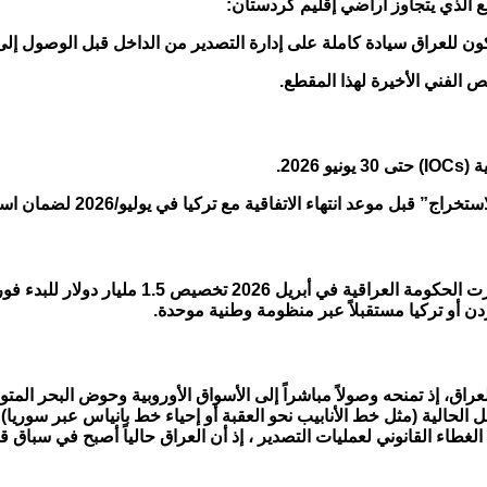
طع الذي يتجاوز أراضي إقليم كردستان:
202.
كيا في يوليو/2026 لضمان استمرارية تدفق النفط عالمياً في ظل أزمة الطاقة الراهنة.
كرد فعل على احتمالية فقدان منفذ جيهان أو تعن
دن أو تركيا مستقبلاً عبر منظومة وطنية موحدة.
لعراق، إذ تمنحه وصولاً مباشراً إلى الأسواق الأوروبية وحوض البحر الم
ئل الحالية (مثل خط الأنابيب نحو العقبة أو إحياء خط بانياس عبر سوريا