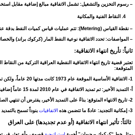
– رسوم التخزين والتشغيل: تشمل الاتفاقية مبالغ إضافية مقابل استخ
النقاط الفنية والمكانية
– نقطة القياس (Metering): تتم عمليات قياس كميات النفط بدقة عند الحدود العراقية التركية (منطقة فيشخابور) وفي ميناء جيهان لضمان مطابقة الكميات المصدرة مع الكميات المستلمة.
– المواصفات: تحدد الاتفاقية نوعية النفط المار (كركوك براند) والخصائ
ثانياً: تأريخ انتهاء الاتفاقية:
تعتبر قضية تاريخ انتهاء الاتفاقية النفطية العراقية التركية من النقا
المتوقعة:
1- الاتفاقية الأساسية الموقعة عام 1973 كانت مدتها 20 عاماً، ولكن تم تمديدها ببروتوكولات لاحقة.
أ- التمديد الأخير: تم تمديد الاتفاقية في عام 2010 لمدة 15 عاماً إضافية.
2- تاريخ الانتهاء المتوقع: بناءً على التمديد الأخير، يفترض أن تنتهي الصلاحية القانونية الحالية للاتفاقية في عام 2025 الماضي.
3- إمكانية التجديد: عادةً ما تتضمن هذه
الاتفاقيات
بنوداً تسمح بالتمديد 
ثالثاً: تأثير انتهاء الاتفاقية (أو عدم تجديدها) على العراق
يمثل خط “كركوك – جيهان” أهمية
استراتيجية
قصوى، وأي تعثر في تجد