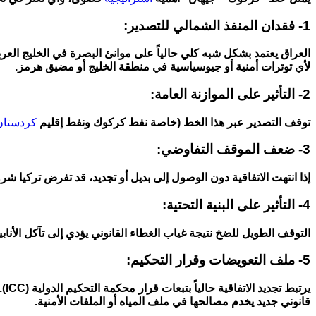
1- فقدان المنفذ الشمالي للتصدير:
العراق يعتمد بشكل شبه كلي حالياً على موانئ البصرة في الخليج العرب
لأي توترات أمنية أو جيوسياسية في منطقة الخليج أو مضيق هرمز.
2- التأثير على الموازنة العامة:
توقف التصدير عبر هذا الخط (خاصة نفط كركوك ونفط إقليم
كردستان
3- ضعف الموقف التفاوضي:
إذا انتهت الاتفاقية دون الوصول إلى بديل أو تجديد، قد تفرض تركيا شروطاً مالية جديدة تتعلق بزيادة “رسوم المرور”
4- التأثير على البنية التحتية:
التوقف الطويل للضخ نتيجة غياب الغطاء القانوني يؤدي إلى تآكل الأناب
5- ملف التعويضات وقرار التحكيم:
قانوني جديد يخدم مصالحها في ملف المياه أو الملفات الأمنية.