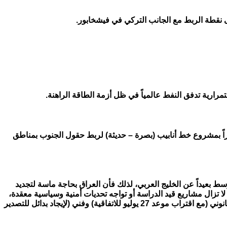
ت الجانب التركي، أقرت الحكومة العراقية في أبريل 2026 تخصيص 1.5 مليار دولار للبدء فوراً بمشروع خط أنابيب (بصرة – حديثة) لربط حقول الجنوب بمناطق
توسط بعيداً عن الخليج العربي، لذلك فأن العراق بحاجة ماسة لتجديد
) لا تزال مشاريع قيد الدراسة أو تواجه تحديات أمنية وسياسية معقدة،
كما لابد من أن يدخل العراق وتركيا في مفاوضات جدية لتلافي انقطاع الغطاء القانوني لعمليات التصدير ، إذ أن العراق حالياً أصبح في سباق قانوني (مع اقتراب موعد 27 يوليو للاتفاقية) وفني (لإيجاد بدائل للتصدير