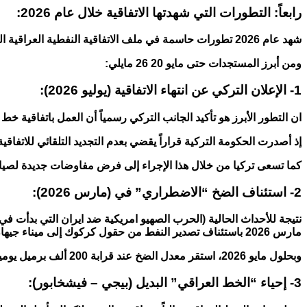
رابعاً: التطورات التي شهدتها الاتفاقية خلال عام 2026:
شهد عام 2026 تطورات حاسمة في ملف الاتفاقية النفطية العراقية التركية، حيث تداخلت الأزمات الجيوسياسية مع المواعيد القانونية النهائية لتضع هذا الملف في صدارة الأولويات الاقتصادية للعراق.
ومن أبرز المستجدات حتى مايو 20 26 مايلي:
1- الإعلان التركي عن انتهاء الاتفاقية (يوليو 2026):
ان التطور الأبرز هو تأكيد الجانب التركي رسمياً أن العمل باتفاقية خط أنابيب النفط (المبرمة عام 1973 وتع
إذ أصدرت الحكومة التركية قراراً يقضي بعدم التجديد التلقائي للاتفاقية الحالية، مش
كما تسعى تركيا من خلال هذا الإجراء إلى فرض مفاوضات جديدة لصياغة اتفاقية “شاملة” تشمل تسوية الغ
2- استئناف الضخ “الاضطراري” في (مارس 2026):
مارس 2026 باستئناف تصدير النفط من حقول كركوك إلى ميناء جيهان بمعدل أولي بلغ 250 ألف برميل يومياً.
وبحلول مايو 2026، استقر معدل الضخ عند قرابة 200 ألف برميل يومياً مع خطط لرفعه إلى 600 ألف برميل يومياً لتخفيف العجز المالي الناتج عن توقف صادرات الجنوب.
3- إحياء “الخط العراقي” البديل (بيجي – فيشخابور):