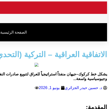
.
الصفحة الرئیسیة
الاتفاقية العراقية – التركية (التحد
يشكل خط كركوك–جيهان منفذاً استراتيجياً للعراق لتنويع صادرات النفط، ف
وجيوسياسية واسعة...
د. حسين حيدر الجزائري
يونيو 1, 2026
مشاهدات: 802
المقدمة: