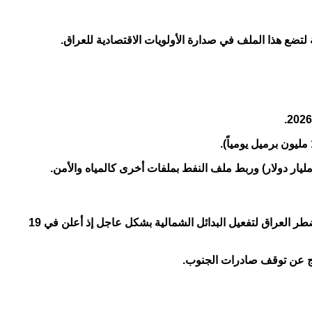
نتيجة للأحداث الحالية (الحرب الصهيو امريكية ضد ايران التي بدأت في فبراير 2026) والتي أدت إلى إغلاق مضيق هرمز وتقييد الملاحة فيه، اضطر العراق لتفعيل البدائل الشمالية بشكل عاجل إذ أعلن في 19