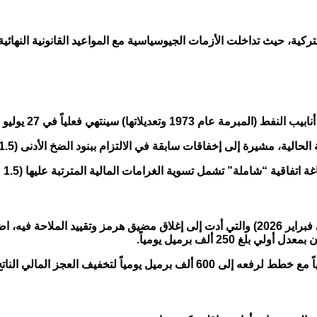
ديلاتها) سينتهي فعلياً في 27 يوليو 2026.
يرة إلى إخفاقات سابقة في الالتزام ببنود الضخ الأدنى (1.5 مليون برميل يومياً).
رامات المالية المترتبة عليها (1.5 مليار دولار) وربط ملف النفط بملفات أخرى كالمياه والأمن.