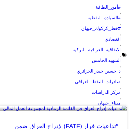
#أمن_الطاقة
,
#السيادة_النفطية
,
#خط_كركوك_جيهان
,
اقتصادي
,
الاتفاقية_العراقية_التركية
,
الشهيد الخامس
,
د. حسين حيدر الجزائري
,
صادرات_النفط_العراقي
,
مركز الدراسات
,
ميناء_جيهان
“تداعيات قرار (FATF) لإدراج العراق ضمن