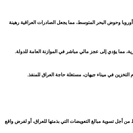
أوروبا وحوض البحر المتوسط، مما يجعل الصادرات العراقية رهينة
ية، مما يؤدي إلى عجز مالي مباشر في الموازنة العامة للدولة.
بعات قرار محكمة التحكيم الدولية (ICC). تركيا قد تستخدم ملف انتهاء الاتفاقية المفترض في 2025 كأداة للضغط من أجل تسوية مبالغ التعويضات التي بذمتها للعراق، أو لفرض واقع