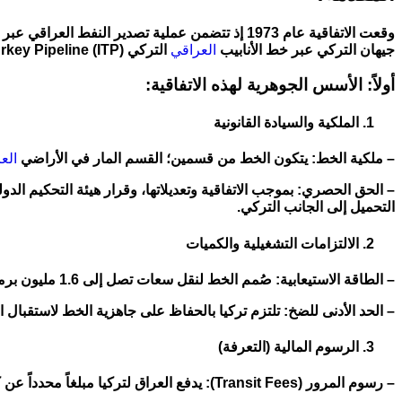
وقعت الاتفاقية عام 1973 إذ تتضمن عملية تصدير ا
جيهان التركي عبر خط الأنابيب
العراقي
التركي (ITP) Iraq-Turkey Pipeline.
أولاً: الأسس الجوهرية لهذه الاتفاقية:
الملكية والسيادة القانونية
– ملكية الخط: يتكون الخط من قسمين؛ القسم المار في الأراضي
الع
التحميل إلى الجانب التركي.
الالتزامات التشغيلية والكميات
– الطاقة الاستيعابية: صُمم الخط لنقل سعات تصل إلى 1.6 مليون برميل يومياً، لكن الالتزام التشغيلي الفعلي يعتمد على الحالة الفنية للأنابيب ومحطات الضخ.
– الحد الأدنى للضخ: تلتزم تركيا بالحفاظ على جاهزية الخط لاستقبال 
الرسوم المالية (التعرفة)
– رسوم المرور (Transit Fees): يدفع العراق لتركيا مبلغاً محدداً عن كل برميل نفط يمر عبر أراضيها ويُحمل من ميناء جيهان.