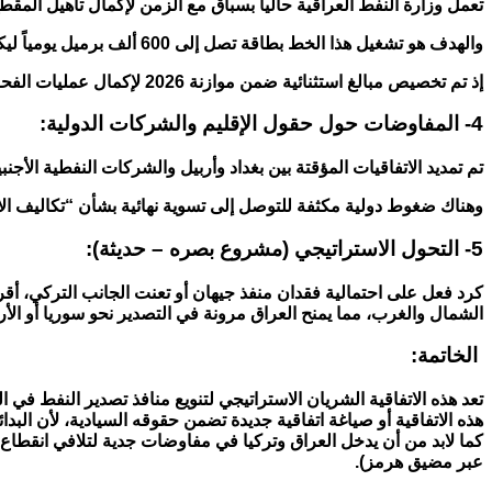
تعمل وزارة النفط العراقية حالياً بسباق مع الزمن لإكمال تأهيل المق
والهدف هو تشغيل هذا الخط بطاقة تصل إلى 600 ألف برميل يومياً ليكون للعراق سيادة كاملة على إدارة التصدير من الداخل قبل الوصول إلى نقطة الربط مع الجانب التركي في فيشخابور.
إذ تم تخصيص مبالغ استثنائية ضمن موازنة 2026 لإكمال عمليات الفحص الفني الأخيرة لهذا المقطع.
4- المفاوضات حول حقول الإقليم والشركات الدولية:
تم تمديد الاتفاقيات المؤقتة بين بغداد وأربيل والشركات النفطية الأجنبية (IOCs) حتى 30 يونيو 6
وهناك ضغوط دولية مكثفة للتوصل إلى تسوية نهائية بشأن “تكاليف الاستخراج” قبل موعد انتهاء الاتفاقية مع تر
5- التحول الاستراتيجي (مشروع بصره – حديثة):
الشمال والغرب، مما يمنح العراق مرونة في التصدير نحو سوريا أو الأر
الخاتمة:
تعد هذه الاتفاقية الشريان الاستراتيجي لتنويع منافذ تصدير النفط في ا
هذه الاتفاقية أو صياغة اتفاقية جديدة تضمن حقوقه السيادية، لأن البدا
عبر مضيق هرمز).