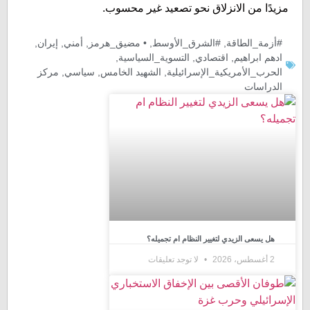
مزيدًا من الانزلاق نحو تصعيد غير محسوب.
#أزمة_الطاقة
,
#الشرق_الأوسط
,
• مضيق_هرمز
,
أمني
,
إيران
,
ادهم ابراهيم
,
اقتصادي
,
التسوية_السياسية
,
الحرب_الأمريكية_الإسرائيلية
,
الشهيد الخامس
,
سیاسي
,
مركز
الدراسات
هل يسعى الزيدي لتغيير النظام ام تجميله؟
2 أغسطس، 2026
لا توجد تعليقات