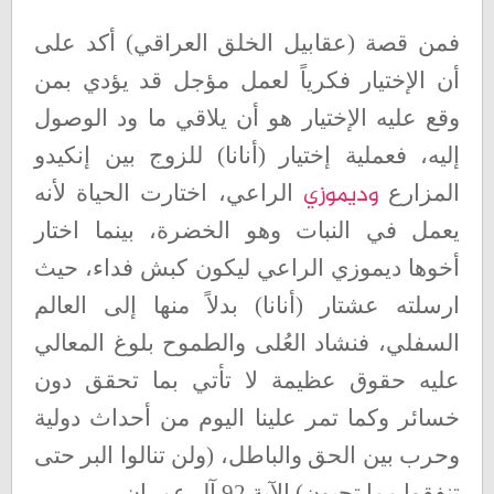
فمن قصة (عقابيل الخلق العراقي) أكد على
أن الإختيار فكرياً لعمل مؤجل قد يؤدي بمن
وقع عليه الإختيار هو أن يلاقي ما ود الوصول
إليه، فعملية إختيار (أنانا) للزوج بين إنكيدو
وديموزي
المزارع
الراعي، اختارت الحياة لأنه
يعمل في النبات وهو الخضرة، بينما اختار
أخوها ديموزي الراعي ليكون كبش فداء، حيث
ارسلته عشتار (أنانا) بدلاً منها إلى العالم
السفلي، فنشاد العُلى والطموح بلوغ المعالي
عليه حقوق عظيمة لا تأتي بما تحقق دون
خسائر وكما تمر علينا اليوم من أحداث دولية
وحرب بين الحق والباطل، (ولن تنالوا البر حتى
تنفقوا مما تحبون) الآية 92 آل عمران
.