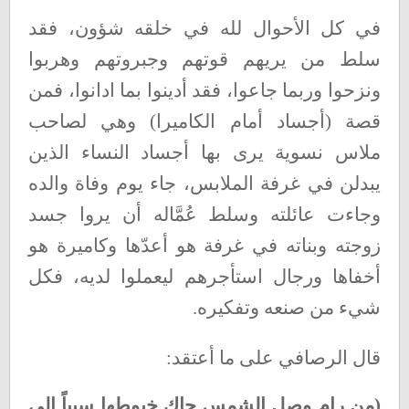
في كل الأحوال لله في خلقه شؤون، فقد
سلط من يريهم قوتهم وجبروتهم وهربوا
ونزحوا وربما جاعوا، فقد أدينوا بما ادانوا، فمن
قصة (أجساد أمام الكاميرا) وهي لصاحب
ملاس نسوية يرى بها أجساد النساء الذين
يبدلن في غرفة الملابس، جاء يوم وفاة والده
وجاءت عائلته وسلط عُمَّاله أن يروا جسد
زوجته وبناته في غرفة هو أعدّها وكاميرة هو
أخفاها ورجال استأجرهم ليعملوا لديه، فكل
شيء من صنعه وتفكيره
.
قال الرصافي على ما أعتقد
:
)
من رام وصل الشمس حاك خيوطها سبباً إلى