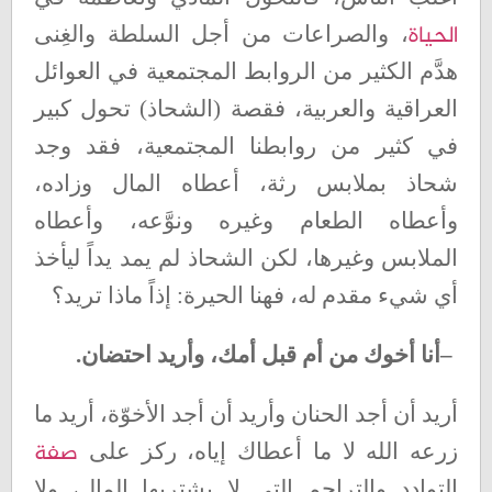
الحياة
، والصراعات من أجل السلطة والغِنى
هدَّم الكثير من الروابط المجتمعية في العوائل
العراقية والعربية، فقصة (الشحاذ) تحول كبير
في كثير من روابطنا المجتمعية، فقد وجد
شحاذ بملابس رثة، أعطاه المال وزاده،
وأعطاه الطعام وغيره ونوَّعه، وأعطاه
الملابس وغيرها، لكن الشحاذ لم يمد يداً ليأخذ
أي شيء مقدم له، فهنا الحيرة: إذاً ماذا تريد؟
–
أنا أخوك من أم قبل أمك، وأريد احتضان
.
أريد أن أجد الحنان وأريد أن أجد الأخوّة، أريد ما
صفة
زرعه الله لا ما أعطاك إياه، ركز على
التوادد والتراحم التي لا يشتريها المال، ولا