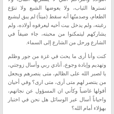
تسترها الثياب، ولا يعوضها الشبع ولا تنوّع
الطعام، وصدمتُها أنه سقط (ميتاً) لم يبق ليشبع
رغبته، ولم يدخل بيت أخيه ليعرفوه أولاده، ولم
يشاركهم ليتمكنوا من محبته، جاء ضيفاً في
الشارع ورحل من الشارع إلى السماء
.
كنت وأنا أرى ما يحث في غزة من جور وظلم
وتهديم وإبادة وجوع، أنادي ربي وأسال زوجتي،
يا لصبر الله على الظالم، متى ينصرهم ويجعل
من ينتصر لهم متى أرى، متى ارى؟ وفي أحيان
أقولها غاضباً وكأني ان المسؤول عن نجاتهم،
واحياناً أسال عبر الوسائل هل نحن في اختبار
بهؤلاء أمام الله؟