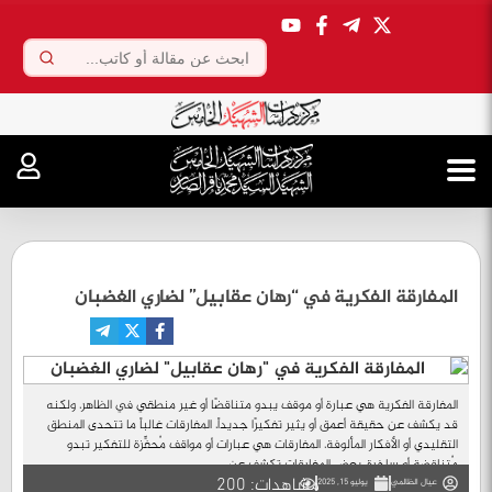
.
المفارقة الفكرية في “رهان عقابيل” لضاري الغضبان
المفارقة الفكرية هي عبارة أو موقف يبدو متناقضًا أو غير منطقي في الظاهر، ولكنه
قد يكشف عن حقيقة أعمق أو يثير تفكيرًا جديداً، المفارقات غالباً ما تتحدى المنطق
التقليدي أو الأفكار المألوفة، المفارقات هي عبارات أو مواقف مُحفِّزة للتفكير تبدو
مُتناقضة أو ساخرة، بعض المفارقات تكشف عن ...
مشاهدات: 200
عيال الظالمي
يوليو 15, 2025