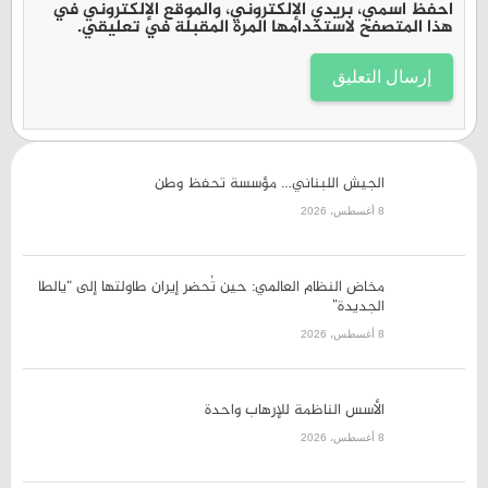
احفظ اسمي، بريدي الإلكتروني، والموقع الإلكتروني في
هذا المتصفح لاستخدامها المرة المقبلة في تعليقي.
الجيش اللبناني… مؤسسة تحفظ
وطن
8 أغسطس، 2026
مخاض النظام العالمي: حين تُحضر
إيران طاولتها إلى “يالطا الجديدة”
8 أغسطس، 2026
الأسس الناظمة للإرهاب واحدة
8 أغسطس، 2026
العراق أمام اختبار السيادة… هل
كان العدوان السعودي خطأً
استراتيجياً؟