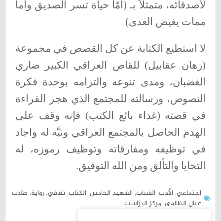
لأصدقائه، متمثلاً بـ (أمّا حياة تسر الصديق وأما
ممات يغيض العدى)
لا استطيع الكتابة عن كل القصص في مجموعة
(رهان عقابيل) للقاص العراقي الكبير ضاري
الغضبان، ومدى تنوعه والتزامه بوحدة فكرة
النصوص، ورسالته للمجتمع الذي هجر القراءة
في قصته (غداء بائع الكتب) فإنه وقف على
الهدم الحاصل بالمجتمع العراقي ونبَّه له واجاد
في توظيفه ومفارقاته وتوظيف رموزه، له
التحايا والتألق ومن الله التوفيق
.
اجتماعي
,
الأدب
,
الشباب
,
الشهيد الخامس
,
الکتاب
,
ثقافي
,
رواية
,
طلاب
,
عيال الظالمي
,
مركز الدراسات