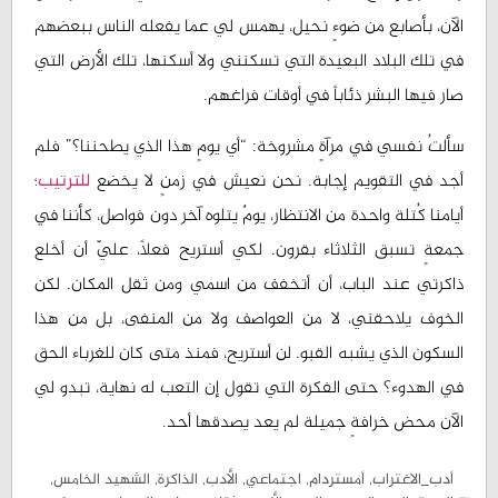
الآن، بأصابع من ضوءٍ نحيل، يهمس لي عما يفعله الناس ببعضهم
في تلك البلاد البعيدة التي تسكنني ولا أسكنها، تلك الأرض التي
صار فيها البشر ذئاباً في أوقات فراغهم.
سألتُ نفسي في مرآةٍ مشروخة: “أي يومٍ هذا الذي يطحننا؟” فلم
أجد في التقويم إجابة. نحن نعيش في زمنٍ لا يخضع
للترتيب
؛
أيامنا كُتلة واحدة من الانتظار، يومٌ يتلوه آخر دون فواصل، كأننا في
جمعةٍ تسبق الثلاثاء بقرون. لكي أستريح فعلاً، عليّ أن أخلع
ذاكرتي عند الباب، أن أتخفف من اسمي ومن ثقل المكان. لكن
الخوف يلاحقني، لا من العواصف ولا من المنفى، بل من هذا
السكون الذي يشبه القبو. لن أستريح، فمنذ متى كان للغرباء الحق
في الهدوء؟ حتى الفكرة التي تقول إن التعب له نهاية، تبدو لي
الآن محض خرافةٍ جميلة لم يعد يصدقها أحد.
أدب_الاغتراب
,
أمستردام
,
اجتماعي
,
الأدب
,
الذاكرة
,
الشهيد الخامس
,