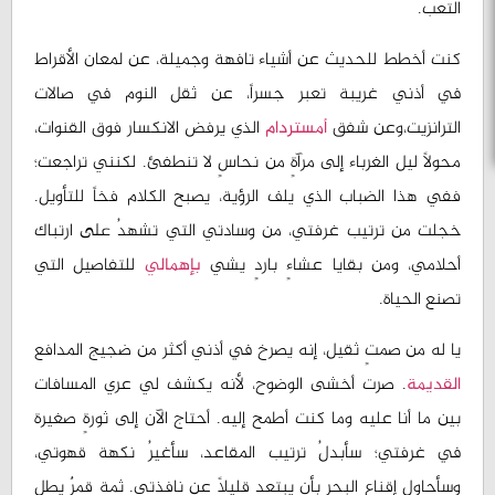
التعب.
كنت أخطط للحديث عن أشياء تافهة وجميلة، عن لمعان الأقراط
في أذني غريبة تعبر جسراً، عن ثقل النوم في صالات
الترانزيت،وعن شفق
أمستردام
الذي يرفض الانكسار فوق القنوات،
محولاً ليل الغرباء إلى مرآةٍ من نحاسٍ لا تنطفئ. لكنني تراجعت؛
ففي هذا الضباب الذي يلف الرؤية، يصبح الكلام فخاً للتأويل.
خجلت من ترتيب غرفتي، من وسادتي التي تشهدُ على ارتباك
أحلامي، ومن بقايا عشاءٍ باردٍ يشي
بإهمالي
للتفاصيل التي
تصنع الحياة.
يا له من صمتٍ ثقيل، إنه يصرخ في أذني أكثر من ضجيج المدافع
القديمة
. صرت أخشى الوضوح، لأنه يكشف لي عري المسافات
بين ما أنا عليه وما كنت أطمح إليه. أحتاج الآن إلى ثورةٍ صغيرة
في غرفتي؛ سأبدلُ ترتيب المقاعد، سأغيرُ نكهة قهوتي،
وسأحاول إقناع البحر بأن يبتعد قليلاً عن نافذتي. ثمة قمرٌ يطل