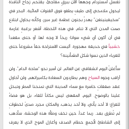
تغسلُ أمستردام وجهها الآن ببرقٍ مفاجئ، يقتحمُ زجاج النافذة
ليحول ملامحي إلى طيفٍ يطفو فوق القنوات المائية. البحر في
“سخيفينينغن” يهدرُ بجنون عظمةٍ غير مبرر، وكأنه يحاول ابتلاع
صمت المدن التي لا تنام. في هذه اللحظة، أشعر برغبةٍ عارمة
في أن أكون أي شيء سوانا؛ ريحاً لا وجه لها، أو حتى مقعداً
خشبياً
في حديقة مهجورة. أليست الاستراحة حقاً مشروعاً حتى
للغرباء الذين نسوا شكل الطمأنينة؟
سأعلنُ اليوم انشقاقي عن العالم. لن أسير نحو “ساحة الدام”، ولن
أراقب وجوه
السياح
وهم يطاردون السعادة بكاميراتهم، ولن أحاول
عقد صفقاتٍ خاسرة مع سماء المدينة التي تمنحنا المطر وتبخل
علينا بالوضوح. اليوم، المقهى ليس مكاناً للقاء، بل هو فضاءٌ
للفراغ؛ لا أحد يأتي، ولا أحد يذهب، والمكان مجرد صدىً لخطواتٍ
لم تُطرق بعد. ربما غداً، حين تخف وطأة هذه الوحشة، سأذهب
إلى الشاطئ لأجمع حطام الصدف وأغازل الموج الذي لا يعرف