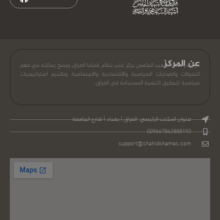
عن المركز
مركز دراسات الشهيد الخامس يركز على نظام قضايا العراق، ويضع رسالته في فهم
التحولات والعمليات السياسية والاقتصادية والاجتماعية، وتقديم استراتيجيات
سياسية لتحقيق التنمية المستدامة في العراق.
عنوان المكتب الرئيسي: العراق | بغداد | شارع الجامعة
009647862888192
support@shahidkhames.com