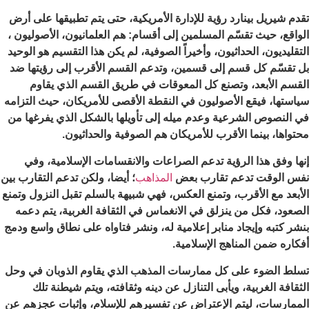
تقدم شيريل بينارد رؤية للإدارة الأمريكية، حتى يتم تطبيقها على أرض
الواقع، حيث تقسّم المسلمين إلى أقسام: هم العلمانيون، الأصوليون ،
التقليديون، الحداثيون، وأخيراً الصوفية، لم يكن هذا التقسيم هو الوحيد
بل تقسّم كل قسم إلى قسمين، وتدعم القسم الأقرب إلى رؤيتها ضد
القسم الأبعد، وتصنع كل المعوقات في طريق القسم الذي يقاوم
سياستها، فيقع الأصوليون في النقطة الأقصى للأمريكان، حيث التزامه
في النصوص الشرعية وعدم ميله إلى تأويلها بالشكل الذي يفرغها من
محتواها، بينما الأقرب للأمريكان هم الصوفية والحداثيون.
إنها وفق هذا الرؤية تدعم الصراعات والانقسامات الإسلامية، وفي
نفس الوقت تدعم تقارب بعض
المذاهب
؛ أيضا، ولكن تدعم التقارب بين
الأبعد مع الأقرب، وتمنع العكس، فهي شبيهة بالسلم تقبل النزول وتمنع
الصعود، فكل من ينزلق في الانغماس في الثقافة الغربية، يتم دعمه
بنشر كتبه وإيجاد منابر إعلامية له، ونشر فتاواه على نطاق واسع ودمج
أفكاره ضمن المناهج الإسلامية.
تسلط الضوء على كل ممارسات المذهب الذي يقاوم الذوبان في وحل
الثقافة الغربية، ويأبى التنازل عن دينه وثقافته، ويتم شيطنة تلك
الممارسات، ليتم الإعتراض عن تفسيرهم للإسلام، وإثبات عجزهم عن