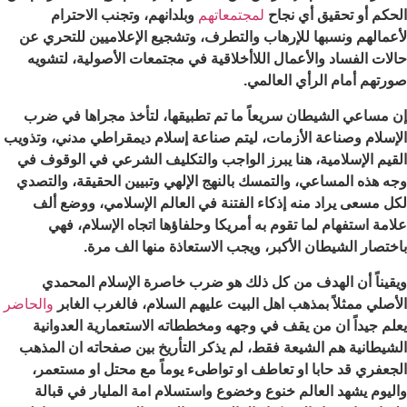
الحكم أو تحقيق أي نجاح
لمجتمعاتهم
وبلدانهم، وتجنب الاحترام
لأعمالهم ونسبها للإرهاب والتطرف، وتشجيع الإعلاميين للتحري عن
حالات الفساد والأعمال اللاأخلاقية في مجتمعات الأصولية، لتشويه
صورتهم أمام الرأي العالمي.
إن مساعي الشيطان سريعاً ما تم تطبيقها، لتأخذ مجراها في ضرب
الإسلام وصناعة الأزمات، ليتم صناعة إسلام ديمقراطي مدني، وتذويب
القيم الإسلامية، هنا يبرز الواجب والتكليف الشرعي في الوقوف في
وجه هذه المساعي، والتمسك بالنهج الإلهي وتبيين الحقيقة، والتصدي
لكل مسعى يراد منه إذكاء الفتنة في العالم الإسلامي، ووضع ألف
علامة استفهام لما تقوم به أمريكا وحلفاؤها اتجاه الإسلام، فهي
باختصار الشيطان الأكبر، ويجب الاستعاذة منها الف مرة.
ويقيناً أن الهدف من كل ذلك هو ضرب خاصرة الإسلام المحمدي
الأصلي ممثلاً بمذهب اهل البيت عليهم السلام، فالغرب الغابر
والحاضر
يعلم جيداً ان من يقف في وجهه ومخططاته الاستعمارية العدوانية
الشيطانية هم الشيعة فقط، لم يذكر التأريخ بين صفحاته ان المذهب
الجعفري قد حابا او تعاطف او تواطىء يوماً مع محتل او مستعمر،
واليوم يشهد العالم خنوع وخضوع واستسلام امة المليار في قبالة