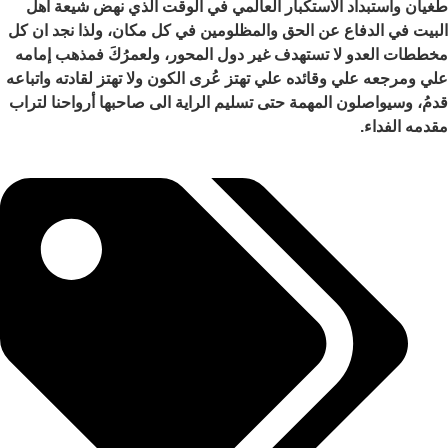
طغيان واستبداد الاستكبار العالمي في الوقت الذي نهض شيعة اهل
البيت في الدفاع عن الحق والمظلومين في كل مكان، ولذا نجد ان كل
مخططات العدو لا تستهدف غير دول المحور، ولعمرُكَ فمذهب إمامه
علي ومرجعه علي وقائده علي تهتز عُرى الكون ولا تهتز لقادته واتباعه
قدمُ، وسيواصلون المهمة حتى تسليم الراية الى صاحبها أرواحنا لتراب
مقدمه الفداء.