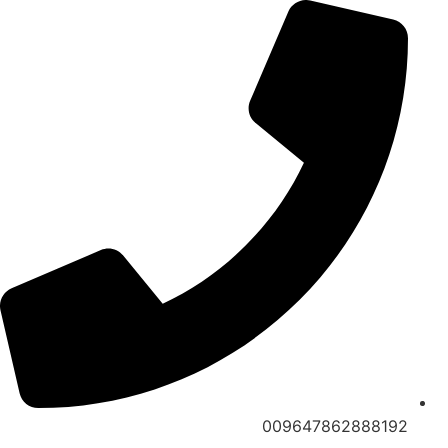
Ski
t
conten
009647862888192