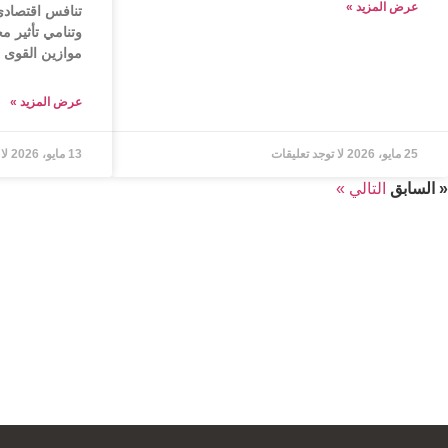
عرض المزید »
تنافس اقتصاد
وتنامي تأثير م
موازين القوى ا
عرض المزید »
25 مايو، 2026
لا توجد تعليقات
13 مايو، 2026
لا
« السابق
التالي »