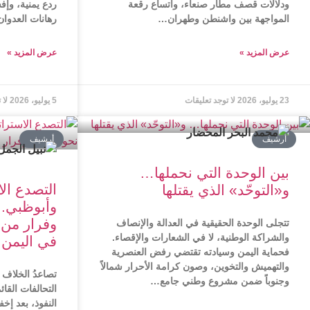
ودلالات قصف مطار صنعاء، واتساع رقعة
ردع يمنية، وإف
المواجهة بين واشنطن وطهران…
رهانات العدوا
عرض المزید »
عرض المزید »
23 يوليو، 2026
لا توجد تعليقات
5 يوليو، 2026
لا 
أرشیف
أرشیف
بين الوحدة التي نحملها…
التصدع ال
و«التوحّد» الذي يقتلها
وأبوظبي.. 
وفرار من 
تتجلى الوحدة الحقيقية في العدالة والإنصاف
والشراكة الوطنية، لا في الشعارات والإقصاء.
في اليمن
فحماية اليمن وسيادته تقتضي رفض العنصرية
والتهميش والتخوين، وصون كرامة الأحرار شمالاً
تصاعدُ الخلاف
وجنوباً ضمن مشروع وطني جامع…
التحالفات القا
النفوذ، بعد إخ