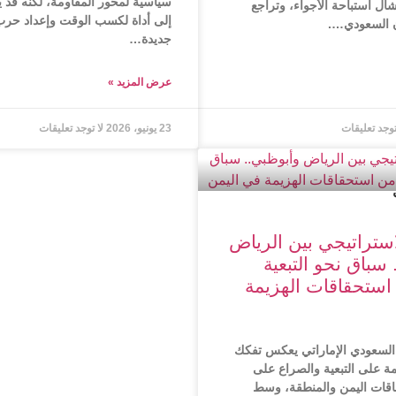
سياسية لمحور المقاومة، لكنه قد يت
شال استباحة الأجواء، وتراجع
إلى أداة لكسب الوقت وإعداد حر
ن السعودي….
جديدة…
عرض المزید »
توجد تعليقات
23 يونيو، 2026
لا توجد تعليقات
استراتيجي بين الرياض
سباق نحو التبعية
استحقاقات الهزيمة
 السعودي الإماراتي يعكس تفكك
ئمة على التبعية والصراع على
فاقات اليمن والمنطقة، وسط