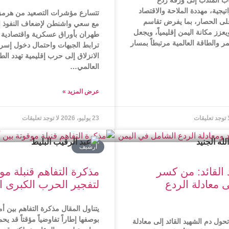
اب المندب إلى ورقة ردع
يجية، مهددة الملاحة والاقتصاد
تتسارع مؤشرات التصعيد من هرمز 
على الحصار، بما يفرض تقاسم
مع سعي واشنطن لإضعاف النفوذ ال
عزز مكانة اليمن إقليمياً، ويجعل
طهران بأوراق عسكرية واقتصادية م
ر والطاقة العالمية مرتبطاً بمسار
ترابط الجبهات واحتمال دخول إسر
الانزلاق إلى حرب إقليمية تهدد الط
العالمي…
عرض المزید »
ا توجد تعليقات
23 يوليو، 2026
لا توجد تعليقات
أرشیف
 القائد: من كسر
مذكرة التفاهم قنبلة مو
 معادلة الردع
لتفجير الحرب الكبرى ال
يتناول المقال مذكرة التفاهم بين أم
بوصفها إطاراً تفاوضياً مؤقتاً قد 
حول دم الشهيد القائد إلى معادلة