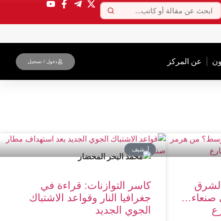
ون
عن المركز
دخول / تسجیل
أرشیف
الشرق
كاسر التوازنات: قراءة في
 صنعاء…
جغرافيا النار وقواعد الاشتباك
ع
الجوي الجديد