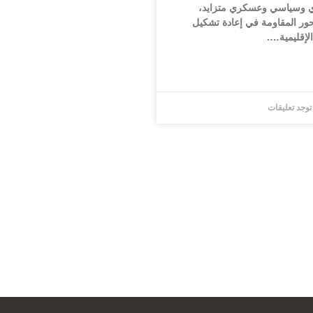
ي وسياسي وعسكري متزايد،
حور المقاومة في إعادة تشكيل
لإقليمية….
 توجد تعليقات