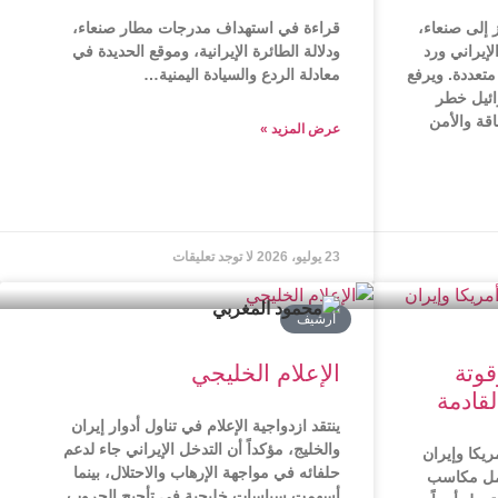
إلى صنعاء،
قراءة في استهداف مدرجات مطار صنعاء،
إيراني ورد
ودلالة الطائرة الإيرانية، وموقع الحديدة في
تعددة. ويرفع
معادلة الردع والسيادة اليمنية…
ائيل خطر
اقة والأمن
عرض المزید »
23 يوليو، 2026
لا توجد تعليقات
أرشیف
قوتة
الإعلام الخليجي
قادمة
ينتقد ازدواجية الإعلام في تناول أدوار إيران
والخليج، مؤكداً أن التدخل الإيراني جاء لدعم
ريكا وإيران
حلفائه في مواجهة الإرهاب والاحتلال، بينما
يحمل مكاسب
أسهمت سياسات خليجية في تأجيج الحروب