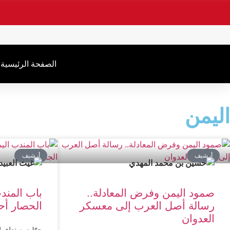
.
الصفحة الرئیسیة
اليمن
أرشیف
أرشیف
صمود اليمن وفرض المعادلة..
باب المند
رسالة أصل العرب إلى معسكر
الحصار أحا
العدوان