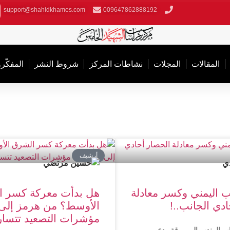
support@shahidkhames.com
009647862888192
المقالات
المجلات
نشاطات المركز
شروط النشر
المفکّر
أرشیف
ب اليمني وكسر معادلة
هل بدأت معركة كسر 
دي الجانب..!
الأوسط؟ من هرمز إلى
مؤشرات التصعيد تتسار