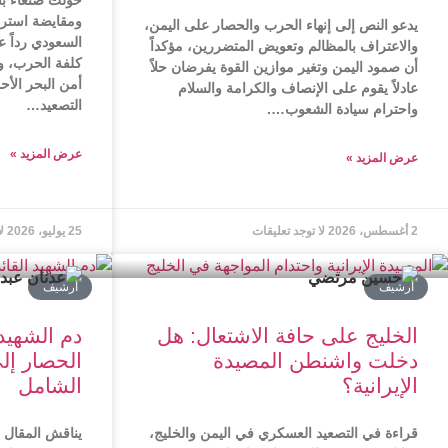
حوّلت صنعاء ب
ومقايضة استرات
يدعو النص إلى إنهاء الحرب والحصار على اليمن،
السعودي رداً 
والاعتراف بالمظالم وتعويض المتضررين، مؤكداً
كلفة الحرب، وي
أن صمود اليمن وتغير موازين القوة يفرضان حلاً
أمن البحر الأحم
عادلاً يقوم على الإنصاف والكرامة والسلام
التصعيد…
واحترام سيادة الشعوب….
عرض المزید »
عرض المزید »
2 أغسطس، 2026
لا توجد تعليقات
25 يوليو، 2026
ل
أرشیف
أرشیف
الخليج على حافة الاشتعال: هل
دم الشهيد
دخلت واشنطن المصيدة
الحصار إلى
الإيرانية؟
الشامل
قراءة في التصعيد العسكري في اليمن والخليج،
يناقش المقال ت