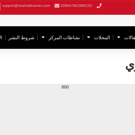
support@shahidkhames.com
009647862888192
قالات
المجلات
نشاطات المركز
شروط النشر
ا
ي