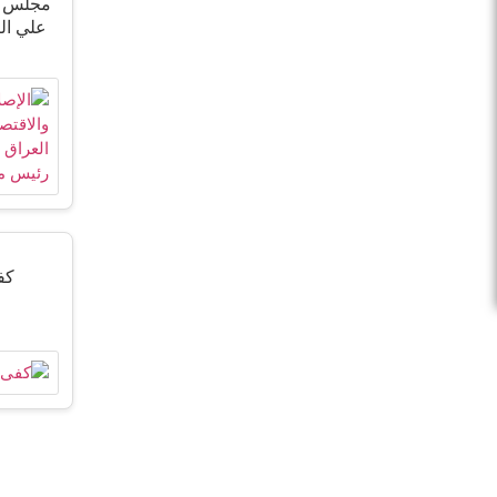
مجلس ال
علي ال
كف