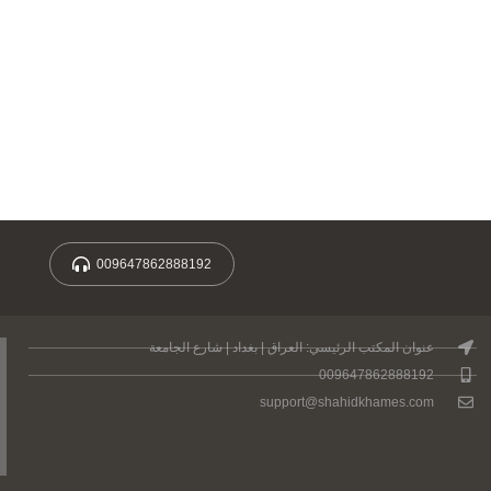
009647862888192
عنوان المكتب الرئيسي: العراق | بغداد | شارع الجامعة
009647862888192
support@shahidkhames.com