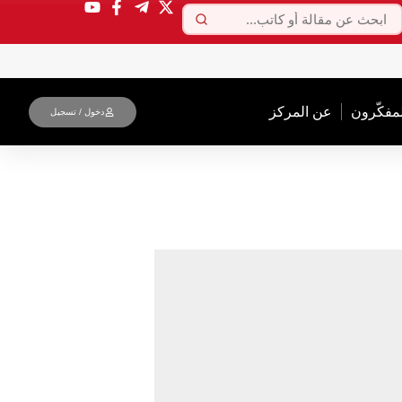
لمفکّرون
عن المركز
دخول / تسجیل