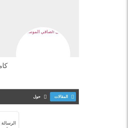
کام
المقالات
حول
الرسالة ا