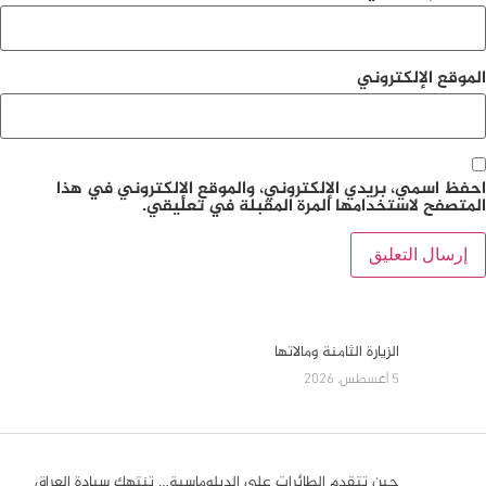
السيد علي الزيدي… الأزمة ليست في
المال، بل في العقول التي تُدير الأزمة
5 أغسطس، 2026
الطائرات المسيرة انواعها ودورها في
الحرب الحديثة
5 أغسطس، 2026
من ينبع إلى هرمز… سقوط الجغرافيا
التقليدية وصعود معادلات الردع
المركب
5 أغسطس، 2026
لماذا اختار مجتبى خامنئي أن يخاطب
مقاتلي حزب الله الآن؟… رسالة إلى
الحزب أم إنذار إلى واشنطن وتل أبيب؟
5 أغسطس، 2026