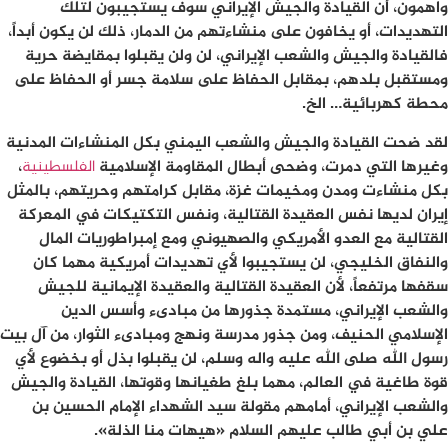
واهمون، أن القيادة والجيش الإيراني سوف يستجيبون لتلك
التهديدات، أو يخافون على منشاءتهم من الدمار، ذلك لن يكون أبداً،
فالقيادة والجيش والشعب الإيراني، لن ولن يقبلوا بمقايضة حرية
ومستقبل بلدهم، بمقابل الحفاظ على سلامة جسر أو الحفاظ على
محطة كهربائية… الخ.
لقد ضحت القيادة والجيش والشعب اليمني بكل المنشاءات المدنية
وغيرها التي دمرت، وضحى أبطال المقاومة الإسلامية
الفلسطينية
،
بكل منشاءت ومدن ومخيمات غزة، مقابل كرامتهم وحريتهم، بالمثل
إيران لديها نفس العقيدة القتالية، ونفس التكتيكات في المعركة
القتالية مع العدو الأمريكي والصهيوني ومع إمبراطوريات المال
والنفاق الخليجي، لن يستجيبوا لأي تهديدات أمريكية مهما كان
سقفها مرتفعاً، لأن العقيدة القتالية والعقيدة الإيمانية للجيش
والشعب الإيراني، مستمدة جذورها من مبادىء وأسس الدين
الإسلامي الحنيف، ومن جذور مدرسة ونهج ومبادىء الثوار، من آل بيت
رسول الله صلى الله عليه واله وسلم، لن يقبلوا بذل أو بخضوع لأي
قوة طاغية في العالم، مهما بلغ طغيانها وقوتها، القيادة والجيش
والشعب الإيراني، أمامهم مقولة سيد الشهداء الإمام الحسين بن
علي بن أبي طالب عليهم السلام «هيهات منا الذلة».