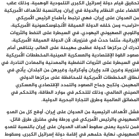
تحقيق قيام دولة إسرائيل الكبرى التلمودية الوهمية، وذلك عقب
القضاء على النظام والدولة في إيران، وبالنسبة للأهداف الأمريكية
من العدوان على إيران، فهي ترتبط بأطماع الرئيس الأمريكي
«ترامب» ومن خلفه الدولة العميقة الأنجلوسكسونية الأمريكية،
واللوبي الصهيوني اليهودي، في السيطرة على النفط والثروات
الإيرانية، مثلما حدث في فنزويلا، لأن الدولة العميقة الأمريكية،
تدرك أن مركزها كدولة عظمى مهيمنة على العالم، يتناقص أمام
صعود القوة الإقتصادية والعسكرية الصينية،المخططات الأمريكية
في السيطرة على الثروات النفطية والمعدنية والمعادن النادرة، في
فنزويلا وغرين لاند وإيران وأوكرانيا، وغيرهن من البلدان، يأتي في
نطاق المخططات الأمريكية للمحافظة على مركزها الدولي
المهيمن، ولكبح جماح الصعود والتمدد الإقتصادي والعسكري
الصيني العالمي، وذلك للتحكم في موارد الطاقة، والتحكم في
المضائق العالمية وطرق التجارة البحرية الدولية.
فشل الأهداف الرئيسية من العدوان على إيران، أوقع كل من العدو
الصهيوني والرئيس الأمريكي في ورطة وفي مفترق طرق قاتل،
فمن ناحية يعنى سقوط أهداف العدوان على إيران بالنسبة للعدو
الصهيوني، نهاية حلمهم في إقامة دولة إسرائيل الكبرى، وسقوط