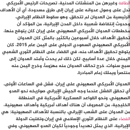
الطاقة
وغيرهن من المنشئات المدنية، تصريحات الرئيس الأمريكي
تدل على وصول عدوانه على إيران إلى طرق مسدودة، أي أن الأهداف
الرئيسية من العدوان لم تتحقق، وهو سقوط النظام الإيراني،
وحدوث إنتفاضة شعبية داخل المدن الإيرانية، من المؤكد أن
مخططات العدوان الأمريكي الصهيوني على إيران كان يتوقع منها،
تحقيق الأهداف خلال أسبوعين بالكثير، بالمثل كان العدوان
الأمريكي الصهيوني السعودي الدولي على اليمن عام 2015، كان
يتوقع تحقيق الأهداف منه، في القضاء على النظام الثوري الشعبي
اليمني خلال عدة أسابيع، لكن ذلك لم يحدث وأمتد العدوان إلى
سبع سنوات، خرج تحالف العدوان منه مهزوماً، وخرج اليمن منه
منتصراً ويملك زمام المبادرة.
العدوان الأمريكي الصهيوني على إيران، فشل في الساعات الأولى،
أي تحقق الفشل عندما وجه الجيش الإيراني صواريخه نحو العدو
الصهيوني، ونحو القواعد العسكرية الأمريكية في المنطقة
الخليجية، من المعروف أن هناك أهداف أمريكية وأهداف صهيونية،
من العدوان على الشعب الإيراني، بالنسبة للأهداف الصهيونية: هي
القضاء
على النظام الثوري الإسلامي في إيران،وتفتيت الدولة
الإيرانية، الذي يمثل تهديداً وجودياً لكيان العدو الصهيوني، وفي