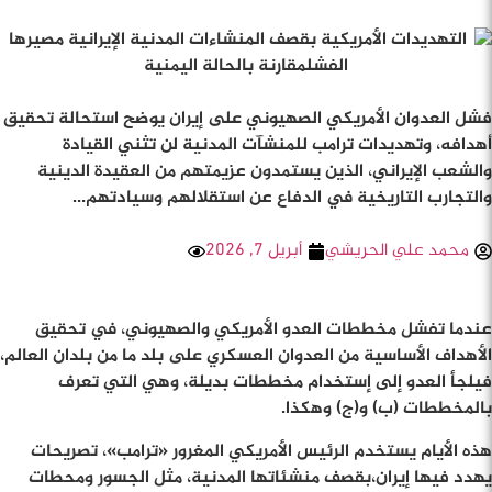
فشل العدوان الأمريكي الصهيوني على إيران يوضح استحالة تحقيق
أهدافه، وتهديدات ترامب للمنشآت المدنية لن تثني القيادة
والشعب الإيراني، الذين يستمدون عزيمتهم من العقيدة الدينية
والتجارب التاريخية في الدفاع عن استقلالهم وسيادتهم...
محمد علي الحريشي
أبريل 7, 2026
مشاهدات: 797
عندما تفشل مخططات العدو الأمريكي والصهيوني، في تحقيق
الأهداف الأساسية من العدوان العسكري على بلد ما من بلدان العالم،
فيلجأ العدو إلى إستخدام مخططات بديلة، وهي التي تعرف
بالمخططات (ب) و(ج) وهكذا.
هذه الأيام يستخدم الرئيس الأمريكي المغرور «ترامب»، تصريحات
يهدد فيها إيران،بقصف منشئاتها المدنية، مثل الجسور ومحطات