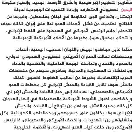
مشاريع التطبيع الإبراهيمية والشرق الأوسط الجديد، وإنهيار حكومة
اليمين
الصهيوني المتطرف، وزيادة التهديدات الوجودية لدولة
الإحتلال، وتعافي قوى المقاومة في لبنان وفلسطين، وغيرها من
النتائج الحتمية، من فشل الأهداف العدوانية على إيران، كذلك سوف
تتحطم أحلام الرئيس الأمريكي في السيطرة على النفط الإيراني،
والتحكم بمضيق هرمز، وغيرها من الأحلام الأمريكية الإمبريالية.
مثلما قابل مجاهدو الجيش واللجان الشعبية اليمنية، أهداف
ومخططات تحالف العدوان الأمريكي الصهيوني السعودي الدولي،
بالصمود والتحدي وتماسك الجبهة الداخلية، والتضحية بالدماء
وبالمنشاءات العسكرية والمدنية، ومافرض عليهم من مخططات
الحرب الإقتصادية، وغيرها من أساليب الضغوط القصوى، كذلك
بالمثل سوف تقابل القيادة والجيش الإيراني كل مخططات العدو
الأمريكي والصهيوني، الهادفة إلى إجبار القيادة والجيش الإيراني
وإخضاعهم لقبول الشروط الأمريكية والصهيونية في إنهاء العدوان،
كل ذلك مصيره الفشل، وو اهم من يتوقع أن القيادة والجيش
الإيراني سوف يخافون على جسورههم ومحطاطهم الكهربائية، وكل
منشاءتهم من التهديدات. والقصف الأمريكي والصهيوني، فالرئيس
الأمريكي ومن خلفه كيان العدوالصهيوني والأنظمة الخليجية