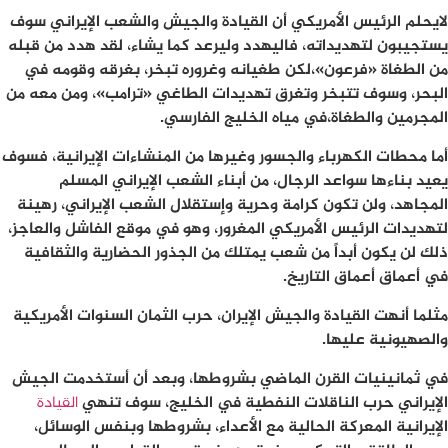
لايحلم الرئيس الأمريكي أن القيادة والجيش والشعب الإيراني سوف
يستجيبون لتهديداته، فاليهدد وليرعد كما يشاء، لقد هدد من قبله
من الطغاة «فرعون»،لكن طغيانه وغروره تبخر، بغرقه وقومه في
البحر، وسوف تتبخر وتغرق تهديدات الطاغي «ترامب»، ومن معه من
المجرمين والطغاة،في مياه الخليج الفارسي.
أما محطات الكهرباء والجسور وغيرها من المنشاءات الإيرانية، فسوف
يعيد بناءها سواعد الرجال، من أبناء الشعب الإيراني المسلم
المجاهد، ولن تكون كرامة وحرية وإستقلال الشعب الإيراني، رهينة
لتهديدات الرئيس الأمريكي المغرور، وهو في موقع الفاشل والعاجز،
ذلك لن يكون أبداً من شعب يمتلك من الجذور الحضارية والثقافية
في أعماق أعماق التاريخ.
مثلما أنهت القيادة والجيش الإيران، حرب الثمان السنوات الأمريكية
والصهيونية عليها.
في ثمانينيات القرن الماضي بشروطها، وبعد أن أستخدمت الجيش
الإيراني حرب الناقلات النفطية في الخليج، سوف تنهي
القيادة
الإيرانية المعركة الحالية مع الأعداء، بشروطها وبنفس الوسائل،