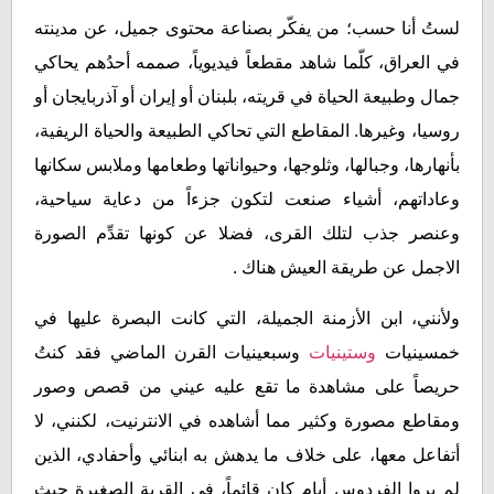
لستُ أنا حسب؛ من يفكّر بصناعة محتوى جميل، عن مدينته
في العراق، كلّما شاهد مقطعاً فيديوياً، صممه أحدُهم يحاكي
جمال وطبيعة الحياة في قريته، بلبنان أو إيران أو آذربايجان أو
روسيا، وغيرها. المقاطع التي تحاكي الطبيعة والحياة الريفية،
بأنهارها، وجبالها، وثلوجها، وحيواناتها وطعامها وملابس سكانها
وعاداتهم، أشياء صنعت لتكون جزءاً من دعاية سياحية،
وعنصر جذب لتلك القرى، فضلا عن كونها تقدِّم الصورة
الاجمل عن طريقة العيش هناك .
ولأنني، ابن الأزمنة الجميلة، التي كانت البصرة عليها في
خمسينيات
وستينيات
وسبعينيات القرن الماضي فقد كنتُ
حريصاً على مشاهدة ما تقع عليه عيني من قصص وصور
ومقاطع مصورة وكثير مما أشاهده في الانترنيت، لكنني، لا
أتفاعل معها، على خلاف ما يدهش به ابنائي وأحفادي، الذين
لم يروا الفردوس أيام كان قائماً، في القرية الصغيرة حيث