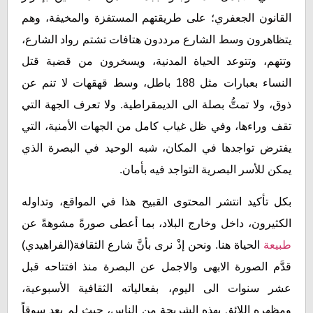
القانون الجعفري؛ على طريقتهم المستفزة والمخيفة، وهم
يتظاهرون وسط الشارع مرددون هتافات تشتم رواد الشارع،
وتتهم، وتتوعد الحياة المدنية، ويسخرون من قضية قتل
النساء بعبارات مثل 188 باطل، وسط قهقهات لا تنم عن
ذوق، ولا تمتُّ بصلة الى الديمقراطية. ولا تعرف الجهة التي
تقف وراءها، وفي ظل غياب كامل من الجهات الأمنية، التي
يفترض تواجدها في المكان، شبه الوحيد في البصرة الذي
يمكن للأسر البصرية التواجد فيه بأمان.
بكل تأكيد انتشر المحتوى القبيح هذا في المواقع، وتداوله
الكثيرون، داخل وخارج البلاد، بما أعطى صورةً مشوهةً عن
طبيعة
الحياة هنا. ونحن إذْ نرى بأنَّ شارع الثقافة(الفراهيدي)
قدَّم الصورة الابهى والاجمل عن البصرة منذ افتتاحه قبل
عشر سنوات الى اليوم، بفعالياته الثقافية الأسبوعية،
ومظهره اللائق بهذه الشريحة من الناس، حيث لم يعد سوقاً