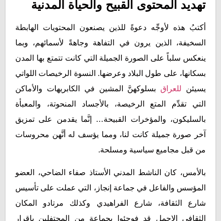
تهديد المحتوى القبيح والحياة المدنية
أكتبُ هذه لأوجِّه دعوةً للذين يصنعون المحتويات الهابطة
السخيفة، الذين يرون في التفاهة وجاهةً لأسمائهم، وبما
ينعكس سلباً على الصورة الجميلة التي كانت تتمتع بها المدن
بسكانها، على طول البلاد وعرضها. النسوة الرخيصات اللواتي
يسيئن
للعراق
بسلوكهنَّ المشين في الكابريهات والأماكن
التي تقدِّم المتع الرخيصة، بالأجساد المنحوتة، والمعبأة
بالسليكون، والمؤخرات القبيحة… إنَّما يقدمن على تمزيق
آخر صورة جميلة كانت لنا، ومما يؤسف له أنَّهن محروسات
من قبل مجاميع سياسية ومسلحة.
بالأمس، كان الناشط المدني الأستاذ صفاء الضاحي، العضو
المؤسس والفاعل في جماعة إنجاز، التي عملت على تأسيس
شارع الثقافة، شارع الفراهيدي وكذلك مرتادو المكان
الثقافي الاجمل قد فوجئوا بجماعة من المحتفلين بإقرار