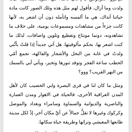
ولدت وما أزال، فأقول لهم مثل هذه وتلك الصور كانت مادة
حياتنا آنذاك، هي ما ألمسه واتأمله دون أن اشعر به، لأنها
كانت جزءاً من مشاهدات ومسموعات يومية، على خلاف ما
تشاهدونه، دونما مونتاج وتقطيع وتلوين واضافات، لذلك ما
كنت اشعر بها، بحكم مألوفيتها. هل آتي جديداً إذا قلتُ بأنَّني
ولدتُ في غابة من النخل والأشجار والفاكهة، تجمع أمّي
الحطب ساعة الفجر وتوقد تنورها وتخبز، ويأتي أبي بالسمك
من النهر القريب؟ ووو؟
ومثل ما كان لنا في قرى البصرة وابي الخصيب كان لأهل
المدن العراقية الأخرى، فالحياة في الاهوار ومدن العمارة
والناصرية والديوانية والسماوة وسامراء وبغداد والموصل
وكركوك وغيرها لا تقلُّ جمالاً عن أيِّ مكان آخر، إذْ لكل مدينة
طابعها المعيشي وتراثها وطريقة حياة سكانها.