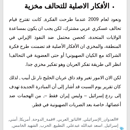
الأفكار الاصلية للتحالف مخزية
ونعود لعام 2009 عندما طرحت الفكرة, كانت تقترح قيام
تحالف عسكري عربي مشترك، لكن يجب ان يكون بمساعدة
الولايات المتحدة، كحصن محتمل ضد النفوذ الإيراني في
المنطقة، والمخزي ان الأفكار الأصلية قد تضمنت طرح فكرة
الشراكة مع الكيان الصهيوني! أو حتى العضوية في التحالف!
انظر الى طريقة تفكر العربان وهو تفكير مخزي جدا.
لكن الان الامور تغير وقد ذاق عربان الخليج نار تل أبيب , لذلك
كان تقرير يوم السبت قد أشار إلى أن المبادرة الجديدة تهدف
إلى ردع إسرائيل – وليس إيران فقط –, من الهجمات ضد
أعضائها، خاصة بعد الضربات الصهيونية في قطر.
#العدوان_الإسرائيلي
,
#الناتو_العربي
,
#قمة_الدوحة
,
أمریکا
,
أمني
,
إسرائيل
,
اسعد عبدالله عبدعلي
,
التطبيع
,
الحرب
,
الشهيد الخامس
,