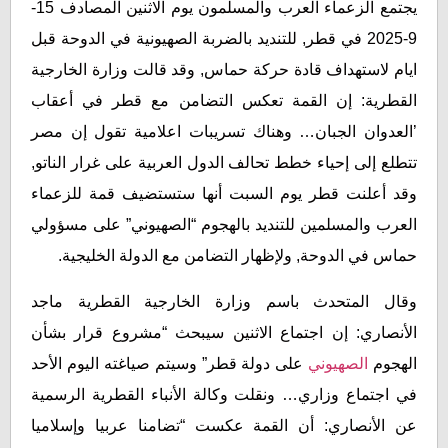
يجتمع الزعماء العرب والمسلمون يوم الاثنين المصادف 15-
9-2025 في قطر, للتنديد بالضربة الصهيونية في الدوحة قبل
ايام لاستهداف قادة حركة حماس, وقد قالت وزارة الخارجية
القطرية: إن القمة تعكس التضامن مع قطر في أعقاب
’العدوان الجبان… وهناك تسريبات اعلامية تقول إن مصر
تتطلع إلى إحياء خطط تحالف الدول العربية على غرار الناتو,
وقد أعلنت قطر يوم السبت أنها ستستضيف قمة للزعماء
العرب والمسلمين للتنديد بالهجوم “الصهيوني” على مسؤولي
حماس في الدوحة, ولإظهار التضامن مع الدولة الخليجية.
وقال المتحدث باسم وزارة الخارجية القطرية ماجد
الأنصاري: إن اجتماع الاثنين سيبحث “مشروع قرار بشأن
الهجوم
الصهيوني
على دولة قطر” وسيتم صياغته اليوم الأحد
في اجتماع وزاري… ونقلت وكالة الأنباء القطرية الرسمية
عن الأنصاري: أن القمة عكست “تضامنا عربيا وإسلاميا