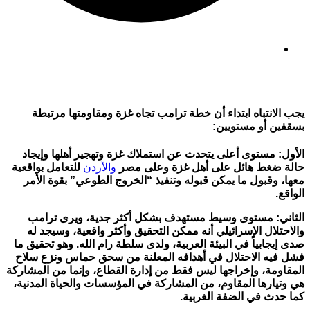
مشاهدات: 223
يجب الانتباه ابتداء أن خطة ترامب تجاه غزة ومقاومتها مرتبطة
بسقفين أو مستويين:
الأول: مستوى أعلى يتحدث عن استملاك غزة وتهجير أهلها وإيجاد
حالة ضغط هائل على أهل غزة وعلى مصر
والأردن
للتعامل بواقعية
معها، وقبول ما يمكن قبوله وتنفيذ “الخروج الطوعي” بقوة الأمر
الواقع.
الثاني: مستوى وسيط مستهدف بشكل أكثر جدية، ويرى ترامب
والاحتلال الإسرائيلي أنه ممكن التحقيق وأكثر واقعية، وسيجد له
صدى إيجابياً في البيئة العربية، ولدى سلطة رام الله. وهو تحقيق ما
فشل فيه الاحتلال في أهدافه المعلنة من سحق حماس ونزع سلاح
المقاومة، وإخراجها ليس فقط من إدارة القطاع، وإنما من المشاركة
هي وتيارها المقاوم، من المشاركة في المؤسسات والحياة المدنية،
كما حدث في الضفة الغربية.