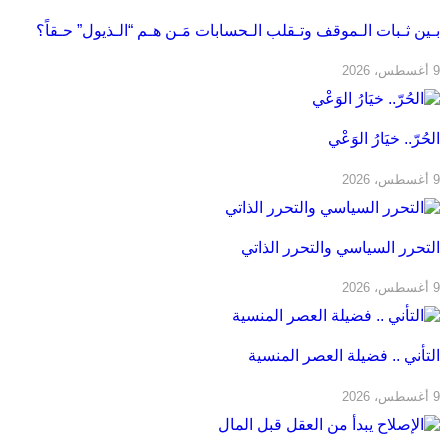
بـين ثـبات الـموقف وتـقلب الـحسابات مَـن هـم “الـذيول” حـقاً؟
9 أغسطس، 2026
الحُرّ.. خيَارُ الوَعْي
9 أغسطس، 2026
التحرر السياسي والتحرر الذاتي
9 أغسطس، 2026
التأني .. فضيلة العصر المنسية
9 أغسطس، 2026