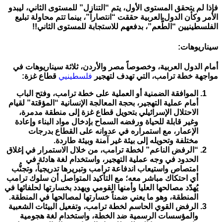
فإذا لم يتحقق المستوى الأول، يتم “التنازل” للمستوى الثاني، ليبدو
الأمر وكأن الدول العربية حققت “انتصاراً”، بينما تتم محاولة تبليع
الفلسطينيين “الطُّعم”، بدفعهم للاستجابة للمستوى الثاني!!
سيناريوهات:
أمام الدول العربية، وخصوصاً مصر والأردن، ثلاثة سيناريوهات في
مواجهة خطة ترامب، التي تهدف لتهجير
فلسطينيي
قطاع غزة:
الموافقة الضمنية أو العملية على خطة ترامب، وفتح الباب
أمام عملية التهجير، بحجة المعالجة الإنسانية “المؤقتة” لقيام
الاحتلال الإسرائيلي بتحويل قطاع غزة إلى منطقة مدمرة،
وغير قابلة للحياة ورفضه السماح بإدخال مواد البناء وإعادة
الإعمار، مع استمراره في عدوانه على القطاع بدرجات
مختلفة وتحويله إلى بيئة غير آمنة وبيئة طاردة.
“الرفض الناعم” لخطة ترامب، من خلال الاستمرار في إغلاق
الحدود في وجه عملية التهجير، واستخدام لغة هادئة في
امتصاص واستيعاب اندفاعة ترامب وتبريرها تدريجياً، وتجنُّب
أي احتكاك مباشر معه؛ مع التأكيد المتواصل أن سلوك ترامب
يُهدّد مصالحها العليا وأمنها القومي ويهدد بخسارتها لحلفائها في
المنطقة، وهو ما يعني ضمناً خسارتها لمصالحها في المنطقة.
الرفض القوي الحاسم لخطة ترامب، وتفعيل البيئات الشعبية
والمؤسسات الرسمية ضد الخطة، واستخدام لغة هجومية