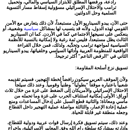
رادعة، ورفضها المطلق للابتزاز السياسي والمالي، وتحميل
ترامب والاحتلال الإسرائيلي مسؤولية إسقاط مسار التسوية
السلمية وحل الدولتين.
حتى الآن، يبدو السيناريو الأول مستبعداً، لأن ذلك يتعارض مع الأمن
القومي لهذه الدول، ولأنه قد يتسبب لها بمشاكل
سياسية
وشعبية، أو
ينعكس على نسيجها الاجتماعي كما في الأردن. كما ان السيناريو
الثالث يظل مستبعداً، فليس ثمة رغبة ولا إمكانية بالنسبة للأنظمة
السياسية لمواجهة ترامب وتحدِّيه. ولذلك، فمن خلال القراءة
الواقعية للمنظومة العربية وأدائها السياسي وخلفياتها، يبدو السيناريو
الثاني في “الرفض الناعم” أكثر ترجيحاً.
تسويق نزع أسلحة المقاومة:
ولأن الموقف العربي سيكون رافضاً لخطة التهجير، فسيتم تقديمه
شعبياً باعتباره موقفاً “بطولياً” وطنياً وقومياً. وعند ذلك سيلجأ
الاحتلال الإسرائيلي والأمريكان إلى الضغط على غزة من خلال ثلاث
أوراق: الأولى إمكانية استئناف الحرب على غزة وما تحمله من
مآسي ومعاناة؛ والثانية قطع السبل على إدخال المساعدات ومنع
عملية إعادة الإعمار، والثالثة مواصلة عملية التهجير داخل القطاع
وجعله منطقة غير قابلة للحياة.
وعند ذلك، سيتم تسويق فكرة إرسال قوات عربية ودولية للقطاع،
وإدارته بمشاركة سلطة رام الله وفق المعايير الإسرائيلية، وإخراج