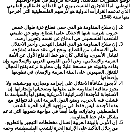
بوضع التصورات المناسبة، وصناعة قرارهم في ضوء توافقهم
الوطني. اما اللاجئون الفلسطينيون في القطاع، فانتقالهم الطبيعي
الذي تدعمه القرارات الدولية هو لأرضهم الفلسطينية التي أخرجوا
منها سنة 1948.
إن سلاح المقاومة هو الذي حمى قطاع غزة طوال خمس
حروب شرسة شنها الاحتلال على القطاع، وهو حق طبيعي
للشعب الفلسطيني في الدفاع عن نفسه وتحرير أرضه.
إن سلاح المقاومة هو الذي أفشل التهجير، وأجبر الاحتلال
على الانسحاب من القطاع، ونجح في عقد صفقة مُشرِّفة
لتبادل الأسرى، وبالتالي كان هو خط الدفاع الأول عن الأمة
العربية والإسلامي، وعن الأمن القومي العربي والإسلامي، وإن
بقاءه وتقويته هو مصلحة عليا؛ وإن محاولة نزعه يفتح المجال
للتغوّل الصهيوني على البيئة العربية والإمعان في تطويعها
وإضعافها.
لا يجوز مكافأة الاحتلال على إجرامه ومجازره ووحشيته، ولا
يجوز معاقبة المقاومة على بطولتها وتضحياتها وإنجازاتها. إن
الاستجابة للأجندة الإسرائيلية الأمريكية يحقق لها بالسياسة ما
فشلت فيه بالحرب، ويضع الدول العربية التي قد تتوافق مع
هذه الأجندة، ليس فقط في مواجهة الإرادة الحرة للشعب
الفلسطيني وخياراته، وإنما أيضاً في مواجهة شعوبها التي تدعم
بشكل عام خط المقاومة.
إن الأولى بالبيئة العربية إفشال مخططات التهجير والتطويع،
من خلال التأكيد على الإرادة الحرة للشعب الفلسطينية، وحقه