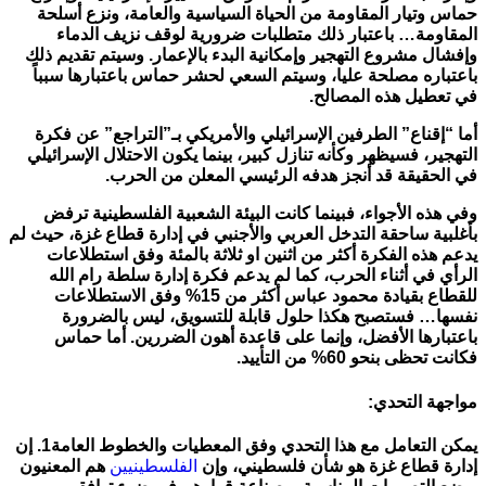
حماس وتيار المقاومة من الحياة السياسية والعامة، ونزع أسلحة
المقاومة… باعتبار ذلك متطلبات ضرورية لوقف نزيف الدماء
وإفشال مشروع التهجير وإمكانية البدء بالإعمار. وسيتم تقديم ذلك
باعتباره مصلحة عليا، وسيتم السعي لحشر حماس باعتبارها سبباً
في تعطيل هذه المصالح.
أما “إقناع” الطرفين الإسرائيلي والأمريكي بـ”التراجع” عن فكرة
التهجير، فسيظهر وكأنه تنازل كبير، بينما يكون الاحتلال الإسرائيلي
في الحقيقة قد أنجز هدفه الرئيسي المعلن من الحرب.
وفي هذه الأجواء، فبينما كانت البيئة الشعبية الفلسطينية ترفض
بأغلبية ساحقة التدخل العربي والأجنبي في إدارة قطاع غزة، حيث لم
يدعم هذه الفكرة أكثر من اثنين او ثلاثة بالمئة وفق استطلاعات
الرأي في أثناء الحرب، كما لم يدعم فكرة إدارة سلطة رام الله
للقطاع بقيادة محمود عباس أكثر من 15% وفق الاستطلاعات
نفسها… فستصبح هكذا حلول قابلة للتسويق، ليس بالضرورة
باعتبارها الأفضل، وإنما على قاعدة أهون الضررين. أما حماس
فكانت تحظى بنحو 60% من التأييد.
مواجهة التحدي:
يمكن التعامل مع هذا التحدي وفق المعطيات والخطوط العامة1. إن
إدارة قطاع غزة هو شأن فلسطيني، وإن
الفلسطينيين
هم المعنيون