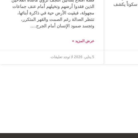
قصة اقتلاع بساتين النجف تروي مأساة الفلاحين
سكوناً يكشف
الذين فقدوا أرضهم ونخيلهم أمام عنف جماعات
مجهولة، فبقيت الأرض حية في ذاكرة أبنائها،
تنتظر العدالة رغم الصمت والقهر المتكرر،
وتجسد صمود الإنسان أمام الجرح….
عرض المزید »
5 يناير، 2026
لا توجد تعليقات