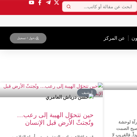
ون
عن المركز
دخول / تسجیل
أرشیف
حين تتحوّل الهيبة إلى رعب…
وتُجتثّ الأرض قبل الإنسان
رآة لوحشة
صبح الصمت
اً. فالغريب لا