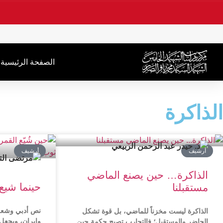
.
الصفحة الرئیسیة
الذاكرة
أرشیف
أرشیف
الذاكرة… حين يصنع الماضي
حینما شيع
مستقبلنا
نص أدبي وشعر
الذاكرة ليست مخزناً للماضي، بل قوة تشكل
وإيران، ويجعل 
الحاضر والمستقبل؛ فالتجارب تصبح حكمة حين