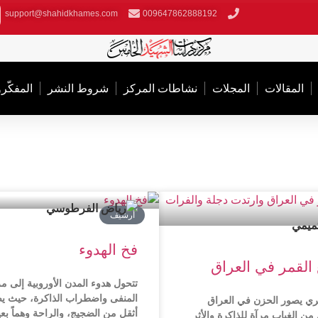
support@shahidkhames.com
009647862888192
المقالات
المجلات
نشاطات المركز
شروط النشر
المفکّر
أرشیف
فخ الهدوء
 القمر في العراق
تتحول هدوء المدن الأوروبية إلى م
المنفى واضطراب الذاكرة، حيث ي
ي يصور الحزن في العراق
أثقل من الضجيج، والراحة وهماً بعيد
من الغياب مرآة للذاكرة والأثر