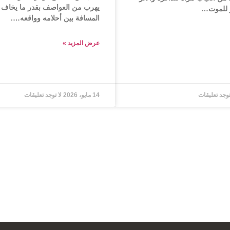
يهرب من العواصف بقدر ما يخاف 
ر للموت…
المسافة بين أحلامه وواقعه….
عرض المزید »
توجد تعليقات
14 مايو، 2026
لا توجد تعليقات