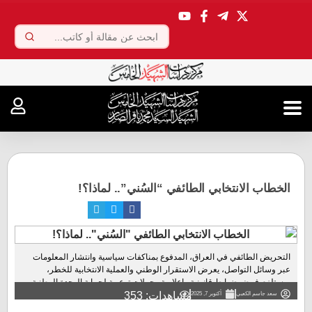
.
الخطاب الانتخابي الطائفي “السُني”.. لماذا؟!
التحريض الطائفي في العراق، المدفوع بمناكفات سياسية وانتشار المعلومات
عبر وسائل التواصل، يعرض الاستقرار الوطني والعملية الانتخابية للخطر،
ويستلزم فرض ضوابط قانونية وإعلامية وحملات توعوية لحماية الوحدة الوطنية....
مشاهدات: 353
سعد جاسم الكعبي
أكتوبر 7, 2025