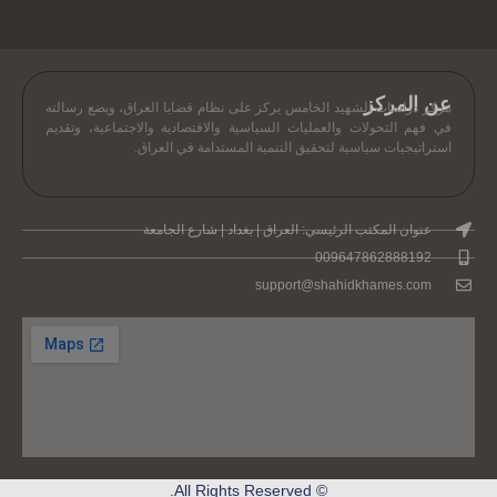
عن المركز
مركز دراسات الشهيد الخامس يركز على نظام قضايا العراق، ويضع رسالته
في فهم التحولات والعمليات السياسية والاقتصادية والاجتماعية، وتقديم
استراتيجيات سياسية لتحقيق التنمية المستدامة في العراق.
عنوان المكتب الرئيسي: العراق | بغداد | شارع الجامعة
009647862888192
support@shahidkhames.com
© All Rights Reserved.