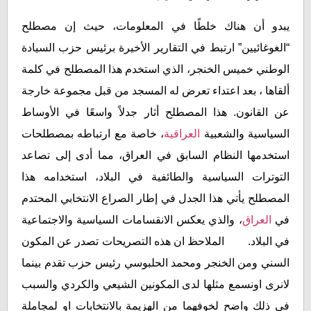
يبدو أن هناك خلطًا في المعلومات، حيث إن مصطلح
“الغوغائيين” ارتبط في التقارير الأخيرة برئيس حزب السيادة
الوطني خميس الخنجر، الذي استخدم هذا المصطلح في كلمة
ألقاها ، بعد اعتداء تعرض له المسجد من قبل مجموعة خارجة
عن القانون. هذا المصطلح أثار جدلاً واسعًا في الأوساط
السياسية والشعبية
العراقية
، خاصة مع ارتباطه بمصطلحات
استخدمها النظام السابق في العراق، مما أدى إلى تصاعد
التوترات السياسية والطائفية في البلاد، استخدامه هذا
المصطلح يأتي هذا الجدل في إطار الصراع الانتخابي المحتدم
في
العراق
، والذي يعكس الانقسامات السياسية والاجتماعية
في البلاد. الملاحظ ان هذه التصريحات تصدر عن المكون
السني ومن الخنجر ومحمد الحلبوسي رئيس حزب تقدم بينما
لانرى اونسمع مثلها لدى المكونين الشيعي والكردي والسبب
في ذلك واضح لخوفهما من الهزيمة بالانتخابات او لمجاملة