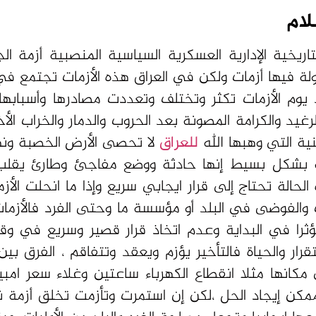
لام
لتاريخية الإدارية العسكرية السياسية المنصبية أزمة الج
دولة فيها أزمات ولكن في العراق هذه الأزمات تجتمع ف
ويوم بعد يوم الأزمات تكثر وتختلف وتعددت مصادرها وأسبابه
غيد والكرامة المصونة بعد الحروب والدمار والخراب الأخ
نية التي وهبها الله
للعراق
لا تحصى الأرض الخصبة ون
لأزمة بشكل بسيط إنها حادثة ووضع مفاجئ وطارئ يقلب 
 الحالة تحتاج إلى قرار ايجابي سريع وإذا ما انحلت الأ
 والفوضى في البلد أو مؤسسة ما وحتى الفرد فالأزما
را في البداية وعدم اتخاذ قرار قصير وسريع في وق
ر والحياة فالتأخير يؤزم ويعقد وتتفاقم ، الفرق بين
كانها مثلا انقطاع الكهرباء ساعتين وغلاء سعر امبير 
كن إيجاد الحل ،لكن إن استمرت وتأزمت تخلق أزمة 