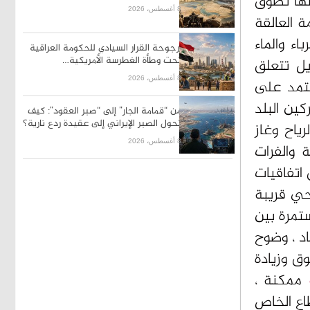
ينها تطوق
8 أغسطس، 2026
ة العالقة
ء والماء
أرجوحة القرار السيادي للحكومة العراقية
تحت وطأة الغطرسة الأمريكية…
يل تتعلق
8 أغسطس، 2026
عتمد على
ين البلد
من “قمامة الجار” إلى “صبر العقود”: كيف
تحول الصبر الإيراني إلى عقيدة ردع نارية؟
رياح وغاز
8 أغسطس، 2026
 والفرات
اتفاقيات
حي قريبة
ستمرة بين
د ، وضوح
ق وزيادة
ممكنة ،
طاع الخاص