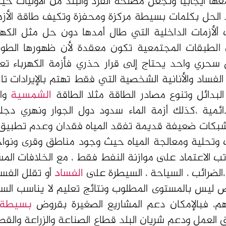
معها ايجابيا وتجعل مصلحة الفرد والبلد من الأوليات ح
جد الحل بكلمات بسيطة مركزة ومحفزة وتكيف طاقة الأزم
ألأزمات الداخلية التي طال أمدها دون حل مثل الكهربا
بين الطبقات المجتمعية تكون معقدة لأن ظهورها الطو
ل سحري واحد يحتاج إلى قرار حذري فأزمة الكهرباء ت
اد والأنانية الشخصية التي فقط تهتم بالإيرادات تارك
بدائل وتنوع مصادر الطاقة مثلا الطاقة
الشمسية
وال
ئمية ،كذلك أزمة الماء سدود دول الجوار ونهري دجلة
وشبكات ضعيفة قديمة تفقد المياه فقدان وعدم تطبيق 
ت وتحلية ومعالجة المياه حيث وجود مناطق وقرى ونوا
واتب الاعتماد على موازنة النفط فقط ، مع الخلافات الم
ة ،الضرائب ، السياحة ، السيطرة على
الفساد
أو تقلل الفسا
اص ليس بالمستوى المطلوب ونتائج تعليم لا يناسب السو
م، فبالإمكان دعم المشاريع الصغيرة بقروض
بسيطة
ق العمل ودعم شريان البلد قطاع الصناعة والزراعة والق