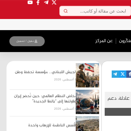
فکّرون
عن المركز
دخول / تسجیل
الجيش اللبناني… مؤسسة تحفظ وطن
8 أغسطس، 2026
مخاض النظام العالمي: حين تُحضر إيران
ة عادلة، دعم
طاولتها إلى “يالطا الجديدة”
8 أغسطس، 2026
الأسس الناظمة للإرهاب واحدة