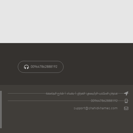
009647862888192
عنوان المكتب الرئيسي: العراق | بغداد | شارع الجامعة
009647862888192
support@shahidkhames.com