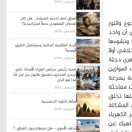
8 أغسطس، 2026
العراق أمام اختبار السيادة… هل كان
وع والنور
العدوان السعودي خطأً استراتيجياً؟
ي أن واحد
8 أغسطس، 2026
ا ونشوءها
الأزمة العالمية الحالية ومستقبل الشرق
لاقي أولا
الأوسطّ!
هري دجلة
8 أغسطس، 2026
الموازين
السيد رئيس مجلس الوزراء الأستاذ علي
الزيدي المحترم تطبيق قانون من اين لك
زمة بسرعة
هذا هو الحل
ت مفاجئة
8 أغسطس، 2026
تها تخلق
أسئلة الثورة الحسينية
 المشكلة
8 أغسطس، 2026
الكهرباء
ناهيك عن
الحلف الأموي – هل سيهاجمون العراق ؟