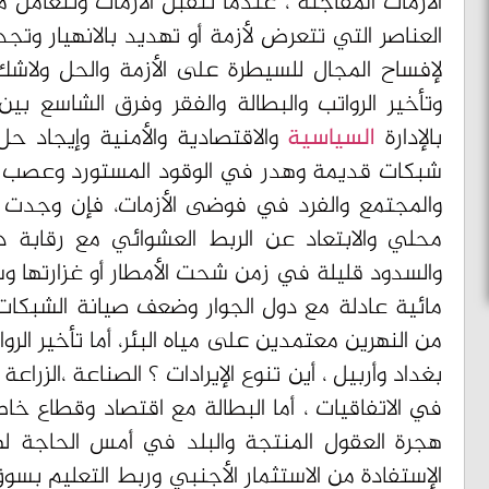
الأزمات المفاجئة ، عندما تتقبل الأزمات وتتعامل 
العناصر التي تتعرض لأزمة أو تهديد بالانهيار وت
لإفساح المجال للسيطرة على الأزمة والحل ولاشك 
وتأخير الرواتب والبطالة والفقر وفرق الشاسع 
بالإدارة
السياسية
والاقتصادية والأمنية وإيجاد ح
شبكات قديمة وهدر في الوقود المستورد وعصب الفس
والمجتمع والفرد في فوضى الأزمات، فإن وجدت ال
محلي والابتعاد عن الربط العشوائي مع رقابة دا
والسدود قليلة في زمن شحت الأمطار أو غزارتها 
مائية عادلة مع دول الجوار وضعف صيانة الشبكا
من النهرين معتمدين على مياه البئر، أما تأخير الر
بغداد وأربيل ، أين تنوع الإيرادات ؟ الصناعة ،الزراع
في الاتفاقيات ، أما البطالة مع اقتصاد وقطاع خ
هجرة العقول المنتجة والبلد في أمس الحاجة له
الإستفادة من الاستثمار الأجنبي وربط التعليم بسو