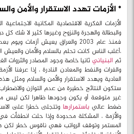
*
الأزمات تهدد الاستقرار والأمن والس
الأزمات الفكرية الاقتصادية المكانية الاجتماعية ا
والبطالة والهجرة والنزوح وغيرها كثير لا شك كل 
فمنذ عام 2003 والعراق يعيش أزمات 
،أغلب الناس كانت تحلم بالسلام والأمان والعيش الر
ثم
البنياني
ثانيا خاصة وجود المصادر والثروات الغ
والفرات والنفط والمعادن النادرة ، إذا عرفنا ا
العادية ويهدد الاستقرار والأمن والسلام ومثل هذه
ستكون النتائج خطيرة من عدم التوازن والاضطراب
غير متوقعة أو يكون وجودها ظاهرا لكن ليس مؤث
ضغط عالي
باستمرارها
وتتجلى خطرا على الاستقرا
والأزمة ، المشكلة محدودة وإذا حلت انطفأت في م
المستمر وتوقف الرواتب فهي ناقوس خطر لكن مم