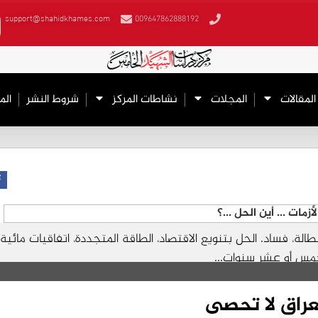
support@shahidkhames.com
009647862888192
المقالات
المجلات
نشاطات المركز
شروط النشر
الم
اتب، بطالة، فساد. الحل بتنويع الاقتصاد، الطاقة المتجددة، اتفاقيات مائي
خمس أو عشر سنوات...
لعراق لا تحصى