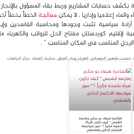
مطالبة بكشف حسابات المشاريع وربط بقاء المسؤول بالإنجاز
الماء إعلاميا وإداريا ، لا يمكن
معالجة
الخطأ بخطأ آخر 
أرادة سياسية تثبت وجودها ومحاسبة الفاسدين وإي
 لإقليم كوردستان مفتاح الحل للرواتب والكهرباء م
الرجل المناسب في المكان المناسب ” .
,
عصمت شاهين الدوسكي
,
كهرباء_وماء_العراق
,
محاربة_الفساد
,
مركز الدراسات
الشاعرة هيفاء دو سكي وفارسة
الشمس * كيف تكون المرأة
ناضجة فكرياً ؟ *صور لمواجهة
الانكسار الذاتي والعاطفي