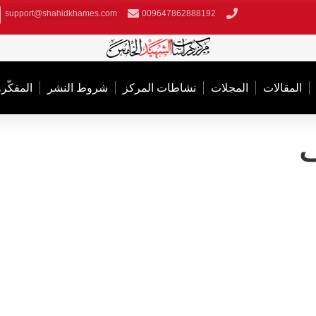
support@shahidkhames.com
009647862888192
المقالات
المجلات
نشاطات المركز
شروط النشر
المفکّر
ف
رام عفيف المُشرّف
 لجنة النشر في اتحاد كاتبات اليمن - مسؤلة قسم التوزيع والنشر في ملتقي كتاب ال
ار صنعاء الدولى.