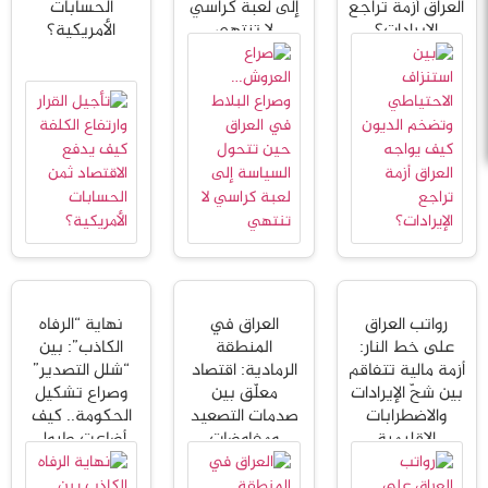
العراق أزمة تراجع
إلى لعبة كراسي
الحسابات
الإيرادات؟
لا تنتهي
الأمريكية؟
رواتب العراق
العراق في
نهاية “الرفاه
على خط النار:
المنطقة
الكاذب”: بين
أزمة مالية تتفاقم
الرمادية: اقتصاد
“شلل التصدير”
بين شحّ الإيرادات
معلّق بين
وصراع تشكيل
والاضطرابات
صدمات التصعيد
الحكومة.. كيف
الإقليمية
ومفاوضات
أضاعت طبول
التهدئة
الحرب بوصلة
بغداد؟