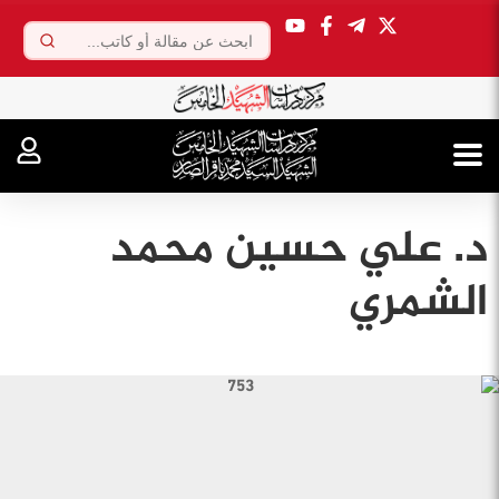
.
د. علي حسین محمد
الشمري